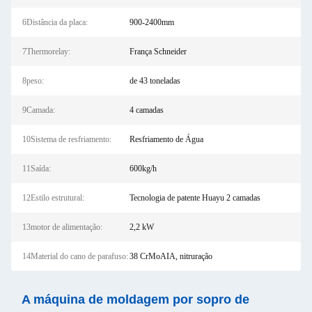
6Distância da placa:
900-2400mm
7Thermorelay:
França Schneider
8peso:
de 43 toneladas
9Camada:
4 camadas
10Sistema de resfriamento:
Resfriamento de Água
11Saída:
600kg/h
12Estilo estrutural:
Tecnologia de patente Huayu 2 camadas
13motor de alimentação:
2,2 kW
14Material do cano de parafuso:
38 CrMoAIA, nitruração
A máquina de moldagem por sopro de