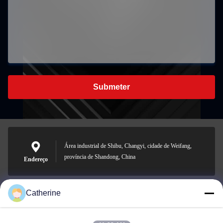
Submeter
Área industrial de Shibu, Changyi, cidade de Weifang,
província de Shandong, China
Endereço
Catherine
padraic@huayumachine.cn
E-mail