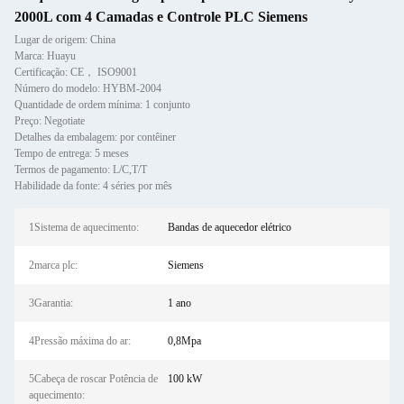
2000L com 4 Camadas e Controle PLC Siemens
Lugar de origem: China
Marca: Huayu
Certificação: CE， ISO9001
Número do modelo: HYBM-2004
Quantidade de ordem mínima: 1 conjunto
Preço: Negotiate
Detalhes da embalagem: por contêiner
Tempo de entrega: 5 meses
Termos de pagamento: L/C,T/T
Habilidade da fonte: 4 séries por mês
1Sistema de aquecimento:
Bandas de aquecedor elétrico
2marca plc:
Siemens
3Garantia:
1 ano
4Pressão máxima do ar:
0,8Mpa
5Cabeça de roscar Potência de
100 kW
aquecimento: