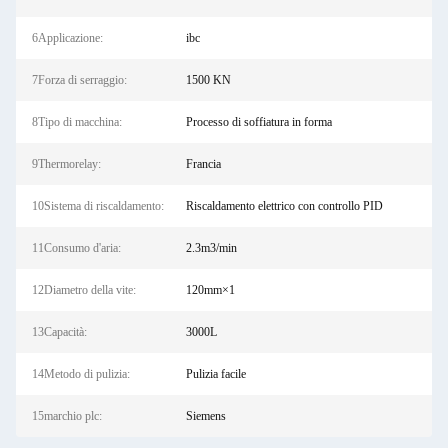
6Applicazione:
ibc
7Forza di serraggio:
1500 KN
8Tipo di macchina:
Processo di soffiatura in forma
9Thermorelay:
Francia
10Sistema di riscaldamento:
Riscaldamento elettrico con controllo PID
11Consumo d'aria:
2.3m3/min
12Diametro della vite:
120mm×1
13Capacità:
3000L
14Metodo di pulizia:
Pulizia facile
15marchio plc:
Siemens