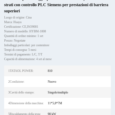
strati con controllo PLC Siemens per prestazioni di barriera
superiori
Luogo di origine: Cina
Marca: Huayu
Certificazione: CE,ISO9001
Numero di modello: HYBM-1008
Quantità di ordine minimo: 1 set
Prezzo: Negotiate
Imballaggi particolari: per contenitore
Tempi di consegna: 5 mesi
Termini di pagamento: L/C, T/T
Capacità di alimentazione: 4 set al mese
1TATAOL POWER:
810
2Condizione:
Nuovo
3Cavità dello stampo:
Singolo/multiplo
4Dimensione della macchina:
11*5,8*7M
5Riscaldamento della testa:
90 kW