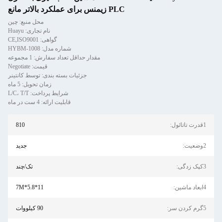
PLC زیمنس برای عملکرد بالاتر مانع
محل منبع: چین
نام تجاری: Huayu
گواهی: CE,ISO9001
شماره مدل: HYBM-1008
مقدار حداقل تعداد سفارش: 1 مجموعه
قیمت: Negotiate
جزئیات بسته بندی: توسط کانتینر
زمان تحویل: 5 ماه
شرایط پرداخت: L/C، T/T
قابلیت ارائه: 4 ست در ماه
1قدرت تاتائول:
810
2وضعیت:
جدید
3کپک زدگی:
تک/چند
4ابعاد ماشین:
11*5.8*7M
5گرم کردن سر:
90 کیلووات