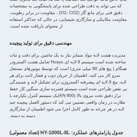
که می تواند به دقت طراحی شده برای پاسخگویی به مشخصات
دقیق فنی برای مانع گاز (O2، CO2) ، مقاومت در برابر رطوبت،
مقاومت مکانیکی و سازگاری شیمیایی، در حالی که حداکثر استفاده
از محتوای بازیافت شده است.
مهندسی دقیق برای تولید پیچیده
مدیریت هشت لایه مواد متمایز نیاز به یک ماشین برای دقت و ثبات
ساخته شده است.سیستم 8 لایه ای Huayu شامل هشت اکسترودر
همگام ( پیچ های 80 میلی متری) است که توسط موتورهای مستقل
سرو کار می کنند، اطمینان از جریان ذوب و فشار ثابت برای هر
لایه. مچ 8 لایه ای پیشرفته اکستروژن برای تشکیل لایه و چسبندگی
بی نقص طراحی شده است.سیستم فشرده سازی سنگین کار حفظ
تراز دقیق تحت نیروی بالا (800 KN)یک سیستم کنترل یکپارچه با
نظارت در زمان واقعی تضمین می کند که دستور العمل پیچیده چند
لایه در هر چرخه به طور کامل اجرا می شود.اطمینان از سازگاری
دسته به دسته.
جدول پارامترهای عملکرد: HY-1000L-8L (تعداد معمولی)