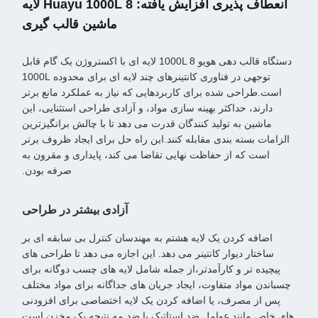
انعطاف پذیری افزایش یافته: Huayu 1000L 8 لایه
ماشین قالب گیری
دستگاه قالب دهی هویو 1000L 8 لایه ای با اکستروژن یک گام قابل
توجهی در فناوری کانتینرهای چند لایه ای برای محدوده 1000L
است.طراحی شده برای کاربردهایی که نیاز به عملکرد مانع برتر
دارند، حداکثر بهینه سازی مواد، و آزادی طراحی استثنایی، این
ماشین به تولید کنندگان قدرت می دهد تا با چالش برانگیزترین
الزامات بسته بندی مقابله کنند.این راه حل برای ایجاد ظروف برتر
است که از حفاظت نهایی تقاضا می کند، پایداری و مقرون به
صرفه بودن.
آزادی بیشتر در طراحی
اضافه کردن یک لایه هشتم به مهندسان کنترل بی سابقه ای بر
ساختار دیوار کانتینر می دهد. این اجازه می دهد تا طراحی های
پیچیده تر و کارآمدتر،از جمله شامل لایه های چسب دوگانه برای
چسباندن مواد متفاوت، ایجاد جریان های جداگانه برای مواد مختلف
پس از مصرف، یا اضافه کردن یک لایه اختصاصی برای افزودنی
های خاص مانند عوامل ضد استاتیک یا ضد مه.نتیجه یک مخزن است