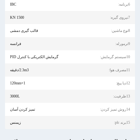
6برنامه:
IBC
7نیروی گیره:
1500 KN
8نوع ماشین:
قالب گیری دمشی
9ترمورله:
فرانسه
10سیستم گرمایش:
گرمایش الکتریکی با کنترل PID
11مصرف هوا:
2.3m3/دقیقه
12دیا پیچ:
120mm×1
13ظرفیت:
3000L
14روش تمیز کردن:
تمیز کردن آسان
15برند plc:
زیمنس