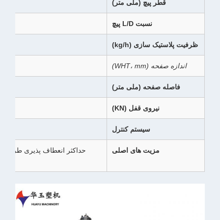
قطر پیچ (ملی متر)
نسبت L/D پیچ
ظرفیت پلاستیک سازی (kg/h)
اندازه صفحه (WHT، mm)
فاصله صفحه (ملی متر)
نیروی قفل (KN)
سیستم کنترل
PLC پیشرفته با مد
مزیت های اصلی
حداکثر انعطاف پذیری طراحی، ع