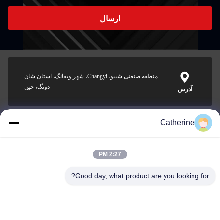
ارسال
منطقه صنعتی شیبو، Changyi، شهر ویفانگ، استان شان
دونگ، چین
آدرس
Catherine
padraic@huayumachine.cn
ایمیل
2:27 PM
Good day, what product are you looking for?
0086-152-6568-7399
تلفن