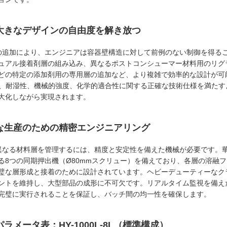
大きなデザインの自由度を解き放つ
の追加により、エンジニアは容器壁構造に対して前例のない制御を得る
ュアル接着剤層の組み込み、異なるポストコンシューマー材料用のリグ
どの特定の添加剤用の専用層の追加など、より複雑で効率的な設計が可
）、耐湿性、機械的強度、化学的適合性に関する正確な技術仕様を満た
大化しながら実現されます。
な生産のための精密エンジニアリング
異なる材料層を管理するには、精度と安定性を備えた機械が必要です。
る8つの同期押出機（Ø80mmスクリュー）を備えており、各層の溶融
璧な層形成と接着のために設計されています。ヘビーデューティーなクラ
ントを維持し、大型部品の成形に不可欠です。リアルタイム監視を備え
完璧に実行されることを保証し、バッチ間の均一性を確保します。
ラメータ表：HY-1000L-8L（標準構成）