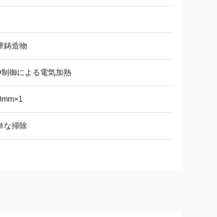
撃鋳造物
ID制御による電気加熱
0mm×1
単な掃除