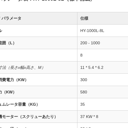
/ パラメータ
仕様
ル
HY-1000L-8L
範囲（L）
200 - 1000
8
寸法（長さx幅x高さ、M）
11 * 5.4 * 6.2
消費電力（KW）
300
力（KW）
580
ュムレータ容量（KG）
35
機モーター（スクリューあたり）
37 KW * 8