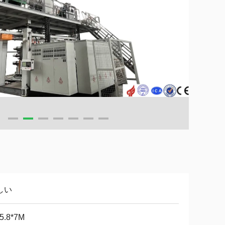
しい
*5.8*7M