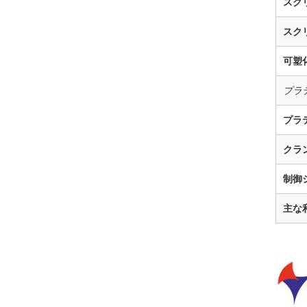
スク
スク
可塑
プラ
プラ
クラ
制御
主な