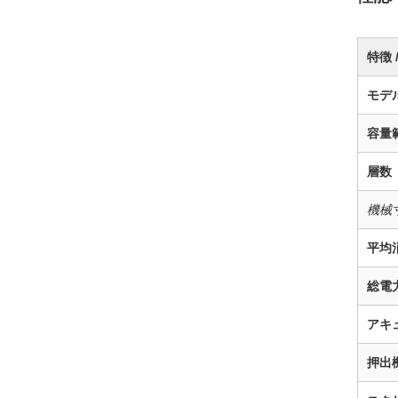
特徴 
モデ
容量
層数
機械
平均
総電
アキ
押出