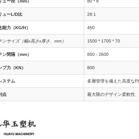
リュー径（mm）
80 * 8
リューL/D比
28:1
化能力（KG/H）
450
テンサイズ（幅x高さx厚さ、mm）
1500 * 1700 * 70
テン間隔（mm）
850 - 2600
ンプ力（KN）
800
システム
多層管理を備えた高度なP
利点
最大限のデザイン柔軟性