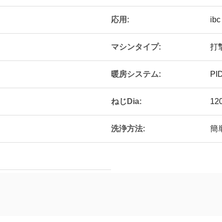
応用:
ibc
マシンタイプ:
打
暖房システム:
P
ねじDia:
12
洗浄方法:
簡