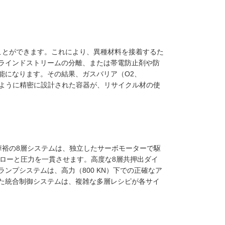
ことができます。これにより、異種材料を接着するた
ラインドストリームの分離、または帯電防止剤や防
能になります。その結果、ガスバリア（O2、
すように精密に設計された容器が、リサイクル材の使
華裕の8層システムは、独立したサーボモーターで駆
フローと圧力を一貫させます。高度な8層共押出ダイ
ンプシステムは、高力（800 KN）下での正確なア
た統合制御システムは、複雑な多層レシピが各サイ