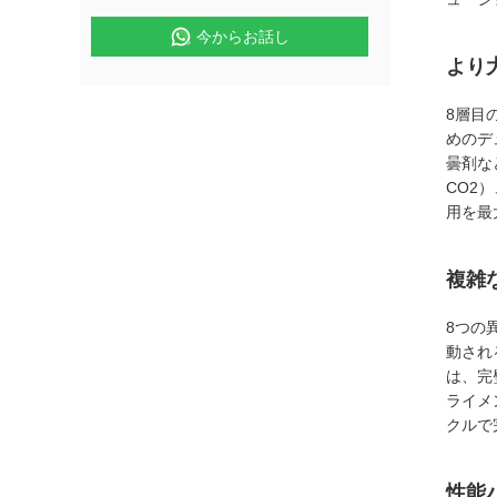
今からお話し
より
8層目
めのデ
曇剤な
CO2
用を最
複雑
8つの
動され
は、完
ライメ
クルで
性能パ