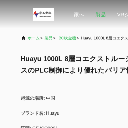
家へ
製品
VR
ホーム
>
製品
>
IBC吹金機
>
Huayu 1000L 8層
Huayu 1000L 8層コエクスト
スのPLC制御により優れたバリア
起源の場所:
中国
ブランド名:
Huayu