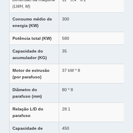
(LWH, M)
Consumo médio de
300
energia (KW)
Potência total (KW)
580
Capacidade do
35
acumulador (KG)
Motor de extrusão
37 kW * 8
(por parafuso)
Diâmetro do
80 * 8
parafuso (mm)
Relação L/D do
28:1
parafuso
Capacidade de
450