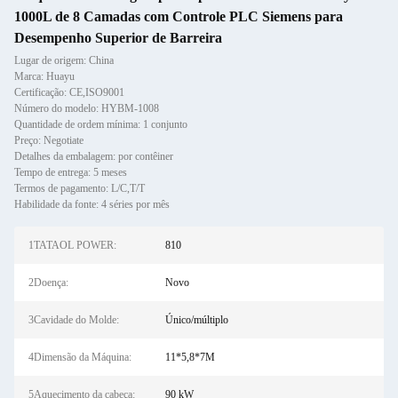
1000L de 8 Camadas com Controle PLC Siemens para
Desempenho Superior de Barreira
Lugar de origem: China
Marca: Huayu
Certificação: CE,ISO9001
Número do modelo: HYBM-1008
Quantidade de ordem mínima: 1 conjunto
Preço: Negotiate
Detalhes da embalagem: por contêiner
Tempo de entrega: 5 meses
Termos de pagamento: L/C,T/T
Habilidade da fonte: 4 séries por mês
1TATAOL POWER:
810
2Doença:
Novo
3Cavidade do Molde:
Único/múltiplo
4Dimensão da Máquina:
11*5,8*7M
5Aquecimento da cabeça:
90 kW