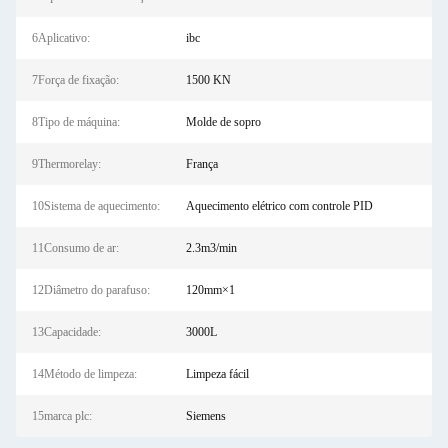
6Aplicativo:
ibc
7Força de fixação:
1500 KN
8Tipo de máquina:
Molde de sopro
9Thermorelay:
França
10Sistema de aquecimento:
Aquecimento elétrico com controle PID
11Consumo de ar:
2.3m3/min
12Diâmetro do parafuso:
120mm×1
13Capacidade:
3000L
14Método de limpeza:
Limpeza fácil
15marca plc:
Siemens