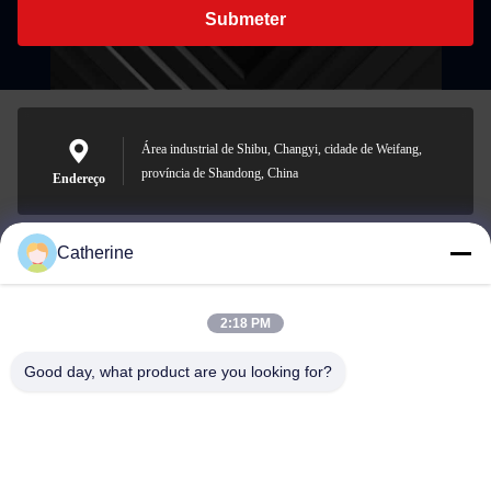
Submeter
Área industrial de Shibu, Changyi, cidade de Weifang,
província de Shandong, China
Endereço
Catherine
padraic@huayumachine.cn
E-mail
2:18 PM
Good day, what product are you looking for?
0086-152-6568-7399
Telefone