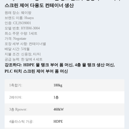
스크린 제어 다용도 컨테이너 생산
원래 장소: 웨이팡
브랜드 이름: Huayu
인증: CE,ISO9001
모델 번호: HYBM-3004
최소 주문 수량: 1세트
가격: Negotiate
포장 세부 사항: 컨테이너별
배달 시간: 5개월
지불 조건: 신용장, 티/티
공급 능력: 한 달에 4 세트
강조하다:
HDPE 물 탱크 부어 폼 머신
,
4층 물 탱크 생산 머신
,
PLC 터치 스크린 제어 부어 폼 머신
1축합기:
180kg
2레이어:
1층
3총 Rpower:
460kW
4플라스틱 가공:
HDPE