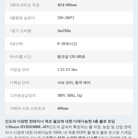
5최대 파리슨 직경:
최대 600mm
6클램핑 실린더:
350+200*2
7공기 소비량:
3m3/Min
8생산력:
8~20개/시간
9사이클 시간:
탱크당 120-180초
10공급 모터:
1.5/1.5/1.5kw
11핵심 단어:
서보 모터, 원격 제어
12전원공급장치:
380V, 50Hz, 3상
13에어 시트 스트로크:
400mm
인도의 다양한 컨테이너 제조 필요에 대한 다재다능한 4층 블로 포딩
의
Huayu HYBM3000L-4IN
인도의 급속히 확장되는 물 저장, 농업 및 산업 컨테
이너 시장에 대한 다재다능한 3000L 네 계층 HDPE 물 탱크 블로 포스팅 기계입