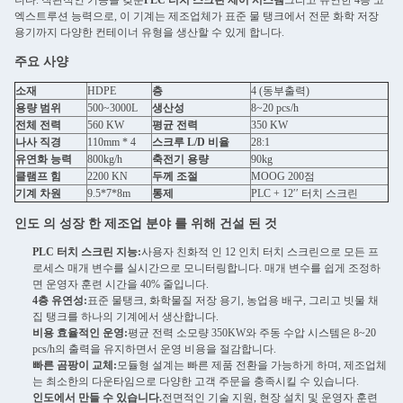
니다. 직관적인 기능을 갖춘
PLC 터치 스크린 제어 시스템
그리고 유연한 4층 코
엑스트루션 능력으로, 이 기계는 제조업체가 표준 물 탱크에서 전문 화학 저장
용기까지 다양한 컨테이너 유형을 생산할 수 있게 합니다.
주요 사양
소재
HDPE
층
4 (동부출력)
용량 범위
500~3000L
생산성
8~20 pcs/h
전체 전력
560 KW
평균 전력
350 KW
나사 직경
110mm * 4
스크루 L/D 비율
28:1
유연화 능력
800kg/h
축전기 용량
90kg
클램프 힘
2200 KN
두께 조절
MOOG 200점
기계 차원
9.5*7*8m
통제
PLC + 12′′ 터치 스크린
인도 의 성장 한 제조업 분야 를 위해 건설 된 것
PLC 터치 스크린 지능:
사용자 친화적 인 12 인치 터치 스크린으로 모든 프
로세스 매개 변수를 실시간으로 모니터링합니다. 매개 변수를 쉽게 조정하
면 운영자 훈련 시간을 40% 줄입니다.
4층 유연성:
표준 물탱크, 화학물질 저장 용기, 농업용 배구, 그리고 빗물 채
집 탱크를 하나의 기계에서 생산합니다.
비용 효율적인 운영:
평균 전력 소모량 350KW와 주동 수압 시스템은 8~20
pcs/h의 출력을 유지하면서 운영 비용을 절감합니다.
빠른 곰팡이 교체:
모듈형 설계는 빠른 제품 전환을 가능하게 하며, 제조업체
는 최소한의 다운타임으로 다양한 고객 주문을 충족시킬 수 있습니다.
인도에서 만들 수 있습니다.
전면적인 기술 지원, 현장 설치 및 운영자 훈련