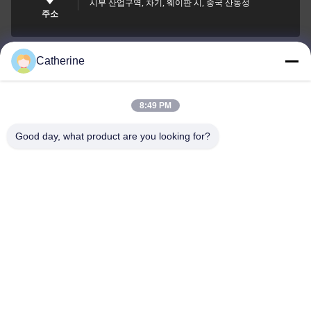
시부 산업구역, 차기, 웨이판 시, 중국 산동성
주소
Catherine
padraic@huayumachine.cn
이메일
8:49 PM
Good day, what product are you looking for?
0086-152-6568-7399
전화
Weifang Huayu Plastic Machinery Co., Ltd.