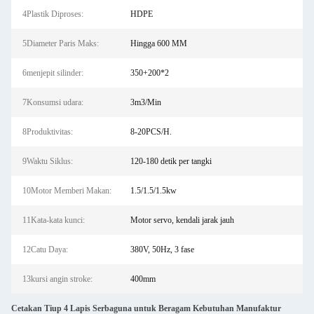
4Plastik Diproses:
HDPE
5Diameter Paris Maks:
Hingga 600 MM
6menjepit silinder:
350+200*2
7Konsumsi udara:
3m3/Min
8Produktivitas:
8-20PCS/H.
9Waktu Siklus:
120-180 detik per tangki
10Motor Memberi Makan:
1.5/1.5/1.5kw
11Kata-kata kunci:
Motor servo, kendali jarak jauh
12Catu Daya:
380V, 50Hz, 3 fase
13kursi angin stroke:
400mm
Cetakan Tiup 4 Lapis Serbaguna untuk Beragam Kebutuhan Manufaktur