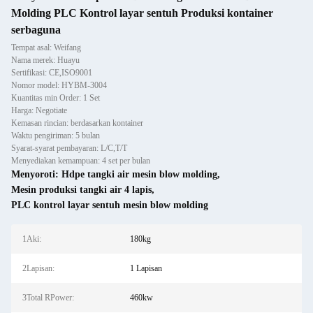
Molding PLC Kontrol layar sentuh Produksi kontainer
serbaguna
Tempat asal: Weifang
Nama merek: Huayu
Sertifikasi: CE,ISO9001
Nomor model: HYBM-3004
Kuantitas min Order: 1 Set
Harga: Negotiate
Kemasan rincian: berdasarkan kontainer
Waktu pengiriman: 5 bulan
Syarat-syarat pembayaran: L/C,T/T
Menyediakan kemampuan: 4 set per bulan
Menyoroti:
Hdpe tangki air mesin blow molding
,
Mesin produksi tangki air 4 lapis
,
PLC kontrol layar sentuh mesin blow molding
1Aki:
180kg
2Lapisan:
1 Lapisan
3Total RPower:
460kw