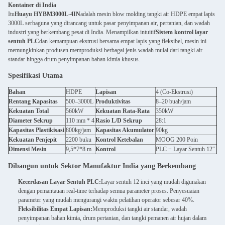
Kontainer di India
Itu
Huayu HYBM3000L-4IN
adalah mesin blow molding tangki air HDPE empat lapis
3000L serbaguna yang dirancang untuk pasar penyimpanan air, pertanian, dan wadah
industri yang berkembang pesat di India. Menampilkan intuitif
Sistem kontrol layar
sentuh PLC
dan kemampuan ekstrusi bersama empat lapis yang fleksibel, mesin ini
memungkinkan produsen memproduksi berbagai jenis wadah mulai dari tangki air
standar hingga drum penyimpanan bahan kimia khusus.
Spesifikasi Utama
Bahan
HDPE
Lapisan
4 (Co-Ekstrusi)
Rentang Kapasitas
500–3000L
Produktivitas
8–20 buah/jam
Kekuatan Total
560kW
Kekuatan Rata-Rata
350kW
Diameter Sekrup
110 mm * 4
Rasio L/D Sekrup
28:1
Kapasitas Plastikisasi
800kg/jam
Kapasitas Akumulator
90kg
Kekuatan Penjepit
2200 buku
Kontrol Ketebalan
MOOG 200 Poin
Dimensi Mesin
9,5*7*8 m
Kontrol
PLC + Layar Sentuh 12″
Dibangun untuk Sektor Manufaktur India yang Berkembang
Kecerdasan Layar Sentuh PLC:
Layar sentuh 12 inci yang mudah digunakan
dengan pemantauan real-time terhadap semua parameter proses. Penyesuaian
parameter yang mudah mengurangi waktu pelatihan operator sebesar 40%.
Fleksibilitas Empat Lapisan:
Memproduksi tangki air standar, wadah
penyimpanan bahan kimia, drum pertanian, dan tangki pemanen air hujan dalam