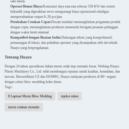
satu mesin.
Operasi Hemat Biaya:
Konsumsi daya rata-rata sebesar 350 KW dan sistem
hidraulik yang digerakkan servo mengurangi biaya operasional sekaligus
mempertahankan output 8–20 pcs/jam.
Perubahan Cetakan Cepat:
Desain modular memungkinkan pergantian produk
dengan cepat, memungkinkan produsen memenuhi beragam pesanan pelanggan
dengan waktu henti minimal.
Kompatibel dengan Buatan India:
Dukungan teknis yang komprehensif,
pemasangan di lokasi, dan pelatihan operator yang disampaikan oleh tim teknik
Huayu yang berpengalaman.
Tentang Huayu
Dengan 24 tahun spesialisasi dalam mesin cetak tiup otomatis besar, Weifang Huayu
Plastic Machinery Co., Ltd. telah membangun reputasi untuk kualitas, keandalan, dan
inovasi. Bersertifikasi CE dan ISO9001, Huayu melayani produsen di 80+ negara
dengan solusi blow moulding kelas dunia.
Tags:
8 Lapisan Mesin Blow Molding
injeksi udara
mesin cetakan otomatis