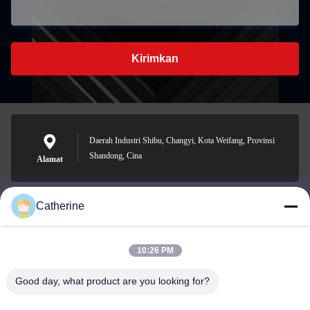
Kirimkan
Daerah Industri Shibu, Changyi, Kota Weifang, Provinsi
Shandong, Cina
Alamat
Catherine
padraic@huayumachine.cn
E-mail
10:26 PM
Good day, what product are you looking for?
0086-152-6568-7399