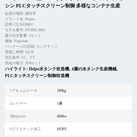
シン PLCタッチスクリーン制御 多様なコンテナ生産
起源の場所: 濰坊市
ブランド名: Huayu
証明: CE,ISO9001
モデル番号: HYBM-3004
最小注文数量: 1セット
価格: Negotiate
パッケージの詳細: コンテナごと
受渡し時間: 5か月
支払条件: LC、T/T
供給の能力: 月4セット
ハイライト:
Hdpe水タンク吹造機
,
4層の水タンク生産機械
,
PLCタッチスクリーン制御吹造機
1アキュムレータ:
180kg
2レイヤー:
1層
3総rpower:
460kw
4プラスチック加工:
HDPE