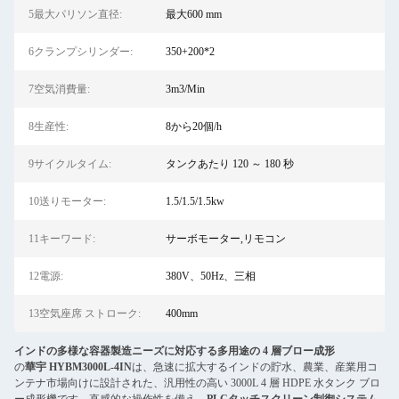
5最大パリソン直径:
最大600 mm
6クランプシリンダー:
350+200*2
7空気消費量:
3m3/Min
8生産性:
8から20個/h
9サイクルタイム:
タンクあたり 120 ～ 180 秒
10送りモーター:
1.5/1.5/1.5kw
11キーワード:
サーボモーター,リモコン
12電源:
380V、50Hz、三相
13空気座席 ストローク:
400mm
インドの多様な容器製造ニーズに対応する多用途の 4 層ブロー成形
の
華宇 HYBM3000L-4IN
は、急速に拡大するインドの貯水、農業、産業用コ
ンテナ市場向けに設計された、汎用性の高い 3000L 4 層 HDPE 水タンク ブロ