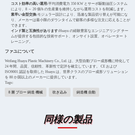
コスト効率の高い運用:
平均消費電力 350 KW とサーボ駆動油圧システム
により、8 ～ 20 個/h の生産量を維持しながら運用コストを削減します。
素早い金型交換:
モジュラー設計により、迅速な製品切り替えが可能にな
り、メーカーは最小限のダウンタイムで顧客の多様な注文に応えることが
できます。
インド製と互換性があります:
Huayu の経験豊富なエンジニアリング チー
ムが提供する包括的な技術サポート、オンサイト設置、オペレーター ト
レーニング。
ファユについて
Weifang Huayu Plastic Machinery Co., Ltd. は、大型自動ブロー成形機に特化して
24 年間、品質、信頼性、革新性で定評を確立しています。 CE および
ISO9001 認証を取得した Huayu は、世界クラスのブロー成形ソリューション
を 80 か国以上のメーカーに提供しています。
Tags:
8 層 ブロー 鋳造 機械
吹き込み
鋳造機 自動
同様の製品