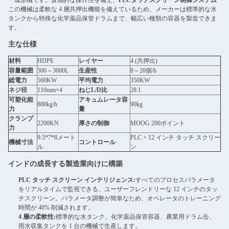
ー成形機です。直感的な操作性を備え、
PLCタッチスクリーン制御システム
この機械は柔軟な 4 層共押出機能を備えているため、メーカーは標準的な水
タンクから特殊な化学薬品保管ドラムまで、幅広い種類の容器を製造できま
す。
主な仕様
材料
HDPE
レイヤー
4 (共押出)
容量範囲
500～3000L
生産性
8～20個/h
総電力
560KW
平均電力
350KW
ネジ径
110mm×4
ねじL/D比
28:1
可塑化能
アキュムレータ容
800kg/h
90kg
力
量
クランプ
2200KN
厚さの制御
MOOG 200ポイント
力
9.5*7*8メート
PLC + 12 インチ タッチ スクリー
機械寸法
コントロール
ル
ン
インドの成長する製造業向けに構築
PLC タッチ スクリーン インテリジェンス:
すべてのプロセスパラメータ
をリアルタイムで監視できる、ユーザーフレンドリーな 12 インチのタッ
チスクリーン。パラメータ調整が簡単なため、オペレータのトレーニング
時間が 40% 削減されます。
4 層の柔軟性:
標準的な水タンク、化学薬品保管容器、農業用ドラム缶、
雨水収集タンクを 1 台の機械で生産します。