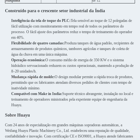
Máquina
de 12″
Construído para o crescente setor industrial da Índia
Inteligência da tela de toque do PLC:
Tela sensível ao toque de 12 polegadas de
fácil utilização com monitoramento em tempo real de todos os parâmetros do
processo. O fácil ajuste dos parâmetros reduz o tempo de treinamento do operador
em 40%.
Flexibilidade de quatro camadas:
Produza tanques de água padrão, recipientes de
armazenamento de produtos químicos, tambores agrícolas e tanques de coleta de
água da chuva em uma única máquina.
Operação econômica:
O consumo médio de energia de 350 KW e o sistema
hidráulico servoacionado reduzem os custos operacionais, mantendo a produção de
8–20 unidades/h.
Mudança rápida de molde:
O design modular permite a rápida troca de produtos,
permitindo que os fabricantes atendam diversos pedidos de clientes com tempo de
inatividade mínimo.
Compatível com Make in India:
Suporte técnico abrangente, instalação no local e
treinamento de operadores ministrados pela experiente equipe de engenharia da
Huayu.
Sobre Huayu
Com 24 anos de especialização em grandes máquinas sopradoras automáticas, a
Weifang Huayu Plastic Machinery Co., Ltd. estabeleceu uma reputação de qualidade,
confiabilidade e inovação. Com certificação CE e ISO9001, a Huayu atende fabricantes