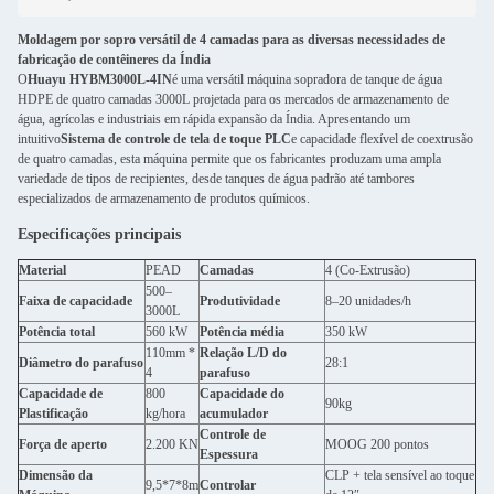
Moldagem por sopro versátil de 4 camadas para as diversas necessidades de
fabricação de contêineres da Índia
O
Huayu HYBM3000L-4IN
é uma versátil máquina sopradora de tanque de água
HDPE de quatro camadas 3000L projetada para os mercados de armazenamento de
água, agrícolas e industriais em rápida expansão da Índia. Apresentando um
intuitivo
Sistema de controle de tela de toque PLC
e capacidade flexível de coextrusão
de quatro camadas, esta máquina permite que os fabricantes produzam uma ampla
variedade de tipos de recipientes, desde tanques de água padrão até tambores
especializados de armazenamento de produtos químicos.
Especificações principais
Material
PEAD
Camadas
4 (Co-Extrusão)
500–
Faixa de capacidade
Produtividade
8–20 unidades/h
3000L
Potência total
560 kW
Potência média
350 kW
110mm *
Relação L/D do
Diâmetro do parafuso
28:1
4
parafuso
Capacidade de
800
Capacidade do
90kg
Plastificação
kg/hora
acumulador
Controle de
Força de aperto
2.200 KN
MOOG 200 pontos
Espessura
Dimensão da
CLP + tela sensível ao toque
9,5*7*8m
Controlar