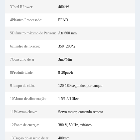
3Total RPower:
460kW
4Plástico Processado:
PEAD
5Diâmetro máximo de Parison:
Até 600 mm
6cilindro de fixação:
350+200*2
7Consumo de ar:
3m3/Min
8Produtividade:
8-20pcs/h
9Tempo de ciclo:
120-180 segundos por tanque
10Motor de alimentação:
1.5/1.5/1.5kw
11Palavras-chave:
Servo motor, comando remoto
12Fonte de energia:
380 V, 50 Hz, trifásico
13Tração do assento de ar:
400mm