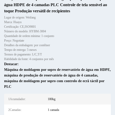
água HDPE de 4 camadas PLC Controle de tela sensível ao
toque Produção versátil de recipientes
Lugar de origem: Weifang
Marca: Huayu
Certificação: CE,ISO9001
Número do modelo: HYBM-3004
Quantidade de ordem mínima: 1 conjunto
Preço: Negotiate
Detalhes da embalagem: por contêiner
Tempo de entrega: 5 meses
Termos de pagamento: L/C,T/T
Habilidade da fonte: 4 conjuntos por mês
Destacar:
Máquina de moldagem por sopro de reservatório de água em HDPE
,
máquina de produção de reservatório de água de 4 camadas
,
máquina de moldagem por sopro com controlo de ecrã táctil por
PLC
1Acumulador:
180kg
2Camadas:
1 camada