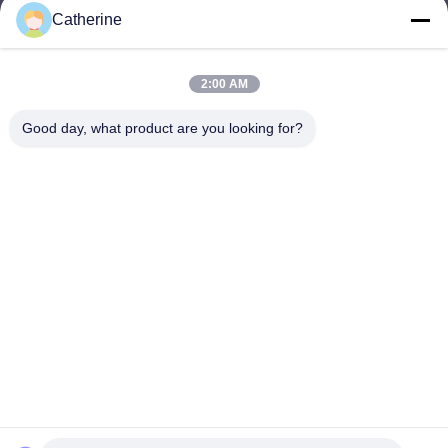
Catherine
padraic@huayumachine.cn
E-mail
2:00 AM
Good day, what product are you looking for?
0086-152-6568-7399
Telefone
Weifang Huayu Plastic Machinery Co., Ltd.