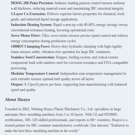
MOOG 200-Point Precision:
Industry-leading parison control ensures uniform
wall thickness, reducing material waste and maximizing IBC structural integrity.
3-Layer Co-Extrusion:
Delivers superior barrier properties for chemical, food-
grade, and industrial liquid storage applications.
Induction Heating System:
Rapid warm-up with 40-60% energy savings versus
conventional resistance heating, lowering operational costs.
Servo Motor Drive:
35kw servo motor ensures precise speed control and reduces
energy consumption during production cycles.
1400KN Clamping Force:
Heavy-duty hydraulic clamping with high-rigidity
frame ensures stable, vibration-free operation for large IBC containers.
Stainless Steel Construction:
Hopper, feeding system, and critical contact
components built with stainless steel for corrosion resistance and FDA-compatible
processing.
Modular Temperature Control:
Independent zone temperature management for
each extruder ensures optimal melt quality across all layers.
Output:
8-15pcs/h pieces per hour, supporting lean manufacturing with balanced
speed and quality.
About Huayu
Founded in 2002, Weifang Huayu Plastic Machinery Co., Ltd. specializes in large
automatic blow moulding machines from 1 to 10 layers. With CE and ISO9001
certifications, 100–120 skilled professionals, and exports to 80+ countries, Huayu is a
trusted partner for IBC container manufacturers worldwide. Our mission: "Endeavor to
make the best blow moulding machine in the world."