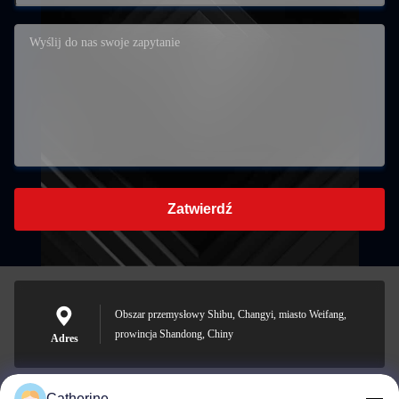
Zatwierdź
Obszar przemysłowy Shibu, Changyi, miasto Weifang,
prowincja Shandong, Chiny
Adres
Catherine