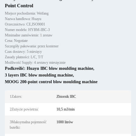
Point Control
Miejsce pochodzenia: Weifang
Nazwa handlowa: Huayu
Orzecznictwo: CE,ISO9001
Numer modelu: HYBM-IBC-3
Minimalne zamówienie: 1 zestaw
Cena: Negotiate
Szczegóły pakowania: przez kontener
Czas dostawy: 5 miesięcy
Zasady płatności: L/C, T/T
Możliwość Supply: 4 zestawy miesięcznie
Podkreślić:
Huayu IBC blow moulding machine
,
3 layers IBC blow moulding machine
,
MOOG 200-point control blow moulding machine
1Zakres:
Zbiornik IBC
2Zużycie powietrza:
10,5 m3/min
3Maksymalna pojemność
1000 litrów
butelki: