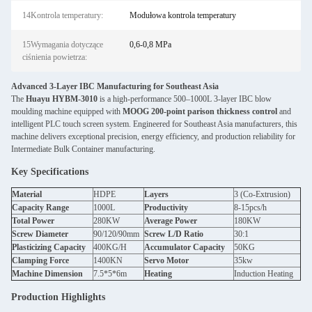
14Kontrola temperatury:
Modułowa kontrola temperatury
15Wymagania dotyczące
0,6-0,8 MPa
ciśnienia powietrza:
Advanced 3-Layer IBC Manufacturing for Southeast Asia
The
Huayu HYBM-3010
is a high-performance 500–1000L 3-layer IBC blow
moulding machine equipped with
MOOG 200-point parison thickness control
and
intelligent PLC touch screen system. Engineered for Southeast Asia manufacturers, this
machine delivers exceptional precision, energy efficiency, and production reliability for
Intermediate Bulk Container manufacturing.
Key Specifications
Material
HDPE
Layers
3 (Co-Extrusion)
Capacity Range
1000L
Productivity
8-15pcs/h
Total Power
280KW
Average Power
180KW
Screw Diameter
90/120/90mm
Screw L/D Ratio
30:1
Plasticizing Capacity
400KG/H
Accumulator Capacity
50KG
Clamping Force
1400KN
Servo Motor
35kw
Machine Dimension
7.5*5*6m
Heating
Induction Heating
Production Highlights