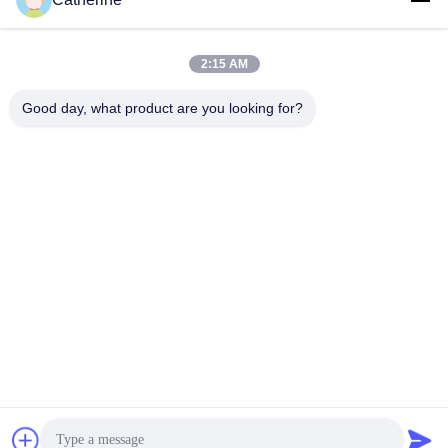
padraic@huayumachine.cn
E-mail
2:15 AM
Good day, what product are you looking for?
0086-152-6568-7399
Telefon
Weifang Huayu Plastic Machinery Co., Ltd.
Najlepszą cenę
Rozmawiaj teraz.
Rozmawiaj teraz.
Weifang Huayu Plastic Machinery Co., Ltd.