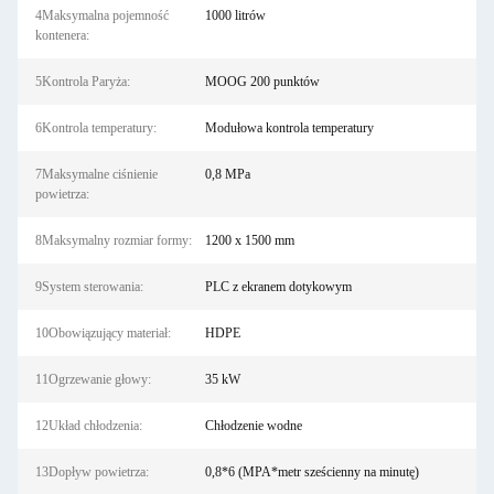
4Maksymalna pojemność
1000 litrów
kontenera:
5Kontrola Paryża:
MOOG 200 punktów
6Kontrola temperatury:
Modułowa kontrola temperatury
7Maksymalne ciśnienie
0,8 MPa
powietrza:
8Maksymalny rozmiar formy:
1200 x 1500 mm
9System sterowania:
PLC z ekranem dotykowym
10Obowiązujący materiał:
HDPE
11Ogrzewanie głowy:
35 kW
12Układ chłodzenia:
Chłodzenie wodne
13Dopływ powietrza:
0,8*6 (MPA*metr sześcienny na minutę)