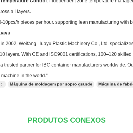
Temperature Control:
Independent zone temperature manageme
ross all layers.
-10pcs/h pieces per hour, supporting lean manufacturing with 
uayu
in 2002, Weifang Huayu Plastic Machinery Co., Ltd. specialize
 10 layers. With CE and ISO9001 certifications, 100–120 skilled 
a trusted partner for IBC container manufacturers worldwide. O
machine in the world."
s：
Máquina de moldagem por sopro grande
Máquina de fabr
PRODUTOS CONEXOS