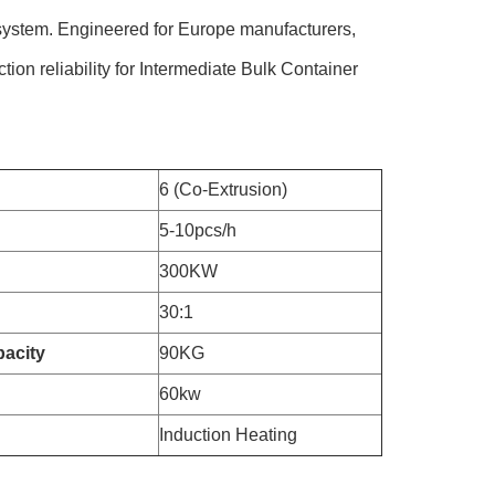
system. Engineered for Europe manufacturers,
tion reliability for Intermediate Bulk Container
6 (Co-Extrusion)
5-10pcs/h
300KW
30:1
acity
90KG
60kw
Induction Heating