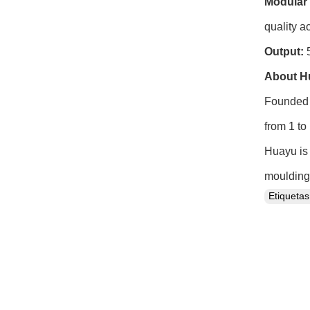
Modular 
quality ac
Output:
5
About H
Founded 
from 1 to
Huayu is 
moulding 
Etiqueta