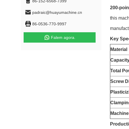
86-152-6568-7399
200-poin
padraic@huayumachine.cn
this mach
86-0536-770-9997
manufact
Falem agora.
Key Spec
Material
Capacit
Total Po
Screw D
Plastici
Clampin
Machine
Producti