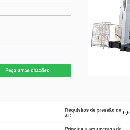
Peça umas citações
Requisitos de pressão de
0,6
ar:
Principais argumentos de