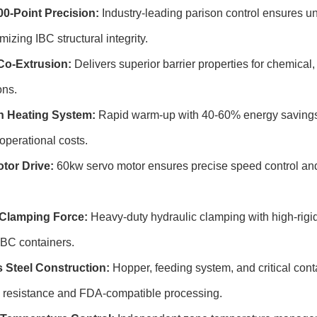
-Point Precision:
Industry-leading parison control ensures un
izing IBC structural integrity.
Co-Extrusion:
Delivers superior barrier properties for chemical,
ons.
n Heating System:
Rapid warm-up with 40-60% energy savings 
operational costs.
tor Drive:
60kw servo motor ensures precise speed control an
Clamping Force:
Heavy-duty hydraulic clamping with high-rigidi
 IBC containers.
s Steel Construction:
Hopper, feeding system, and critical conta
n resistance and FDA-compatible processing.