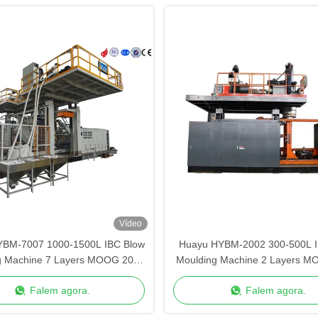
Vídeo
YBM-7007 1000-1500L IBC Blow
Huayu HYBM-2002 300-500L I
g Machine 7 Layers MOOG 200-
Moulding Machine 2 Layers M
Point Control
Point Control
Falem agora.
Falem agora.