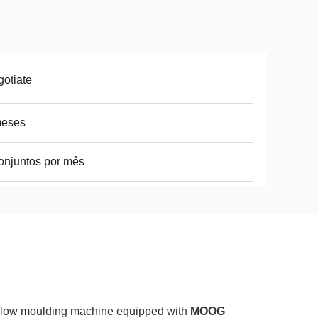
otiate
meses
onjuntos por mês
blow moulding machine equipped with
MOOG