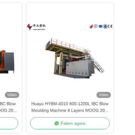
Vídeo
Vídeo
BC Blow
Huayu HYBM-4010 800-1200L IBC Blow
OOG 200-
Moulding Machine 4 Layers MOOG 200-
Point Control
Falem agora.