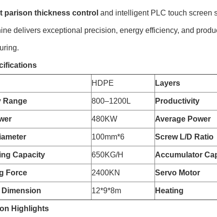
t parison thickness control
and intelligent PLC touch screen 
ine delivers exceptional precision, energy efficiency, and produc
uring.
ifications
HDPE
Layers
y Range
800–1200L
Productivity
wer
480KW
Average Power
iameter
100mm*6
Screw L/D Ratio
zing Capacity
650KG/H
Accumulator Cap
g Force
2400KN
Servo Motor
 Dimension
12*9*8m
Heating
on Highlights