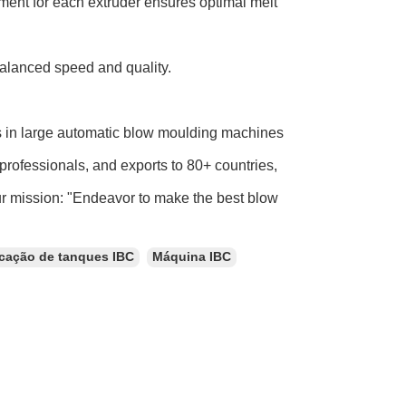
nt for each extruder ensures optimal melt
balanced speed and quality.
s in large automatic blow moulding machines
professionals, and exports to 80+ countries,
ur mission: "Endeavor to make the best blow
icação de tanques IBC
Máquina IBC