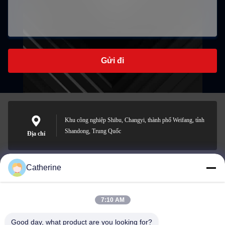
Gửi đi
Khu công nghiệp Shibu, Changyi, thành phố Weifang, tỉnh
Shandong, Trung Quốc
Địa chỉ
Catherine
padraic@huayumachine.cn
E-mail
7:10 AM
Good day, what product are you looking for?