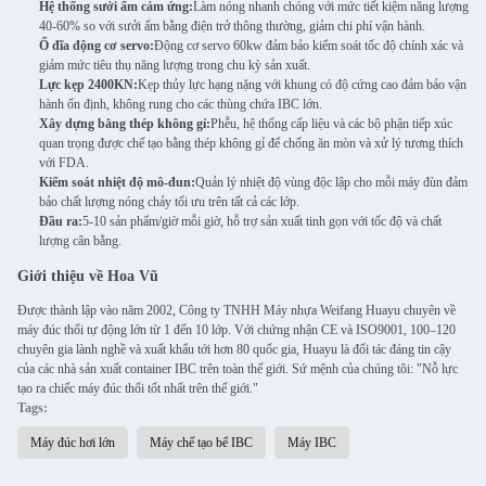
Hệ thống sưởi ấm cảm ứng:
Làm nóng nhanh chóng với mức tiết kiệm năng lượng
40-60% so với sưởi ấm bằng điện trở thông thường, giảm chi phí vận hành.
Ổ đĩa động cơ servo:
Động cơ servo 60kw đảm bảo kiểm soát tốc độ chính xác và
giảm mức tiêu thụ năng lượng trong chu kỳ sản xuất.
Lực kẹp 2400KN:
Kẹp thủy lực hạng nặng với khung có độ cứng cao đảm bảo vận
hành ổn định, không rung cho các thùng chứa IBC lớn.
Xây dựng bằng thép không gỉ:
Phễu, hệ thống cấp liệu và các bộ phận tiếp xúc
quan trọng được chế tạo bằng thép không gỉ để chống ăn mòn và xử lý tương thích
với FDA.
Kiểm soát nhiệt độ mô-đun:
Quản lý nhiệt độ vùng độc lập cho mỗi máy đùn đảm
bảo chất lượng nóng chảy tối ưu trên tất cả các lớp.
Đầu ra:
5-10 sản phẩm/giờ mỗi giờ, hỗ trợ sản xuất tinh gọn với tốc độ và chất
lượng cân bằng.
Giới thiệu về Hoa Vũ
Được thành lập vào năm 2002, Công ty TNHH Máy nhựa Weifang Huayu chuyên về
máy đúc thổi tự động lớn từ 1 đến 10 lớp. Với chứng nhận CE và ISO9001, 100–120
chuyên gia lành nghề và xuất khẩu tới hơn 80 quốc gia, Huayu là đối tác đáng tin cậy
của các nhà sản xuất container IBC trên toàn thế giới. Sứ mệnh của chúng tôi: "Nỗ lực
tạo ra chiếc máy đúc thổi tốt nhất trên thế giới."
Tags:
Máy đúc hơi lớn
Máy chế tạo bể IBC
Máy IBC