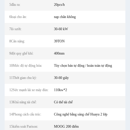
5đầu ra:
20pcs/h
6loại cho ăn:
nạp chân không
7lò sưởi:
30-60 kW
8Cân nặng:
39TON
9đột quỵ ghế khí:
400mm
10Mức độ tự động hóa:
Tùy chọn bán tự động / hoàn toàn tự động
11Thời gian chu kỳ:
30-60 giây
12Sức mạnh lái xe máy đùn:
110kw*2
13Khả năng tái chế:
Có thể tái chế
14Phong cách cấu trúc:
Công nghệ bằng sáng chế Huayu 2 lớp
15kiểm soát Parison:
MOOG 200 điểm