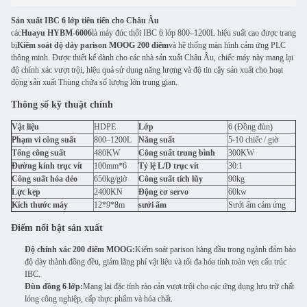
Sản xuất IBC 6 lớp tiên tiến cho Châu Âu
các
Huayu HYBM-6006
là máy đúc thổi IBC 6 lớp 800–1200L hiệu suất cao được trang
bị
Kiểm soát độ dày parison MOOG 200 điểm
và hệ thống màn hình cảm ứng PLC
thông minh. Được thiết kế dành cho các nhà sản xuất Châu Âu, chiếc máy này mang lại
độ chính xác vượt trội, hiệu quả sử dụng năng lượng và độ tin cậy sản xuất cho hoạt
động sản xuất Thùng chứa số lượng lớn trung gian.
Thông số kỹ thuật chính
Vật liệu
HDPE
Lớp
6 (Đồng đùn)
Phạm vi công suất
800–1200L
Năng suất
5-10 chiếc / giờ
Tổng công suất
480KW
Công suất trung bình
300KW
Đường kính trục vít
100mm*6
Tỷ lệ L/D trục vít
30:1
Công suất hóa dẻo
650kg/giờ
Công suất tích lũy
90kg
Lực kẹp
2400KN
Động cơ servo
60kw
Kích thước máy
12*9*8m
sưởi ấm
Sưởi ấm cảm ứng
Điểm nổi bật sản xuất
Độ chính xác 200 điểm MOOG:
Kiểm soát parison hàng đầu trong ngành đảm bảo
độ dày thành đồng đều, giảm lãng phí vật liệu và tối đa hóa tính toàn vẹn cấu trúc
IBC.
Đùn đồng 6 lớp:
Mang lại đặc tính rào cản vượt trội cho các ứng dụng lưu trữ chất
lỏng công nghiệp, cấp thực phẩm và hóa chất.