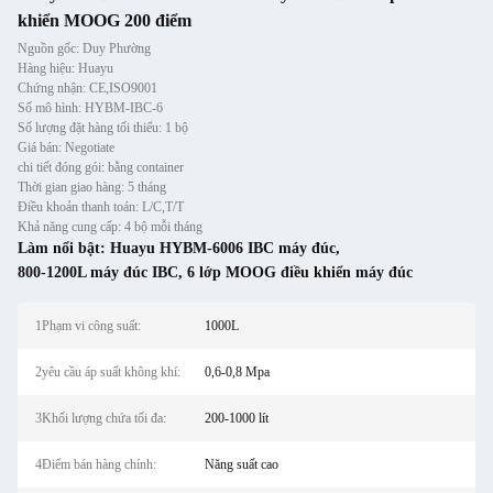
khiển MOOG 200 điểm
Nguồn gốc: Duy Phường
Hàng hiệu: Huayu
Chứng nhận: CE,ISO9001
Số mô hình: HYBM-IBC-6
Số lượng đặt hàng tối thiểu: 1 bộ
Giá bán: Negotiate
chi tiết đóng gói: bằng container
Thời gian giao hàng: 5 tháng
Điều khoản thanh toán: L/C,T/T
Khả năng cung cấp: 4 bộ mỗi tháng
Làm nổi bật:
Huayu HYBM-6006 IBC máy đúc
,
800-1200L máy đúc IBC
,
6 lớp MOOG điều khiển máy đúc
1Phạm vi công suất:
1000L
2yêu cầu áp suất không khí:
0,6-0,8 Mpa
3Khối lượng chứa tối đa:
200-1000 lít
4Điểm bán hàng chính:
Năng suất cao