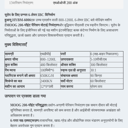
15पारिसन नियंत्रण:
एमओओजी 200 अंक
यूरोप के लिए उन्नत 6-लेयर IBC विनिर्माण
हुआयु HYBM-6006
एक उच्च प्रदर्शन वाली 800-1200L 6-लेयर IBC ब्लो मोल्डिंग मशीन
है
MOOG 200-पॉइंट पैरिसन मोटाई नियंत्रण
और बुद्धिमान पीएलसी टच स्क्रीन सिस्टम। यूरोप के
निर्माताओं के लिए इंजीनियर की गई यह मशीन इंटरमीडिएट बल्क कंटेनर निर्माण के लिए असाधारण
परिशुद्धता, ऊर्जा दक्षता और उत्पादन विश्वसनीयता प्रदान करती है।
मुख्य विशिष्टताएँ
सामग्री
एचडीपीई
परतें
6 (सह-बाहर निकालना)
क्षमता सीमा
800–1200L
उत्पादकता
5-10पीसी/एच
कुल शक्ति
480 किलोवाट
औसत शक्ति
300 किलोवाट
पेंच व्यास
100मिमी*6
स्क्रू एल/डी अनुपात
30:1
प्लास्टिक बनाने की क्षमता
650KG/H
संचायक क्षमता
90 किग्रा
शिकंजे का बल
2400KN
सर्वो मोटर
60 किलोवाट
मशीन का आयाम
12*9*8मी
गरम करना
प्रेरण ताप
उत्पादन पर प्रकाश डाला गया
MOOG 200-पॉइंट परिशुद्धता:
उद्योग-अग्रणी पेरिसन नियंत्रण एक समान दीवार की मोटाई
सुनिश्चित करता है, सामग्री अपशिष्ट को कम करता है और आईबीसी संरचनात्मक अखंडता को
अधिकतम करता है।
6-परत सह-एक्सट्रूज़न:
रासायनिक, खाद्य-ग्रेड और औद्योगिक तरल भंडारण अनुप्रयोगों के लिए
बेहतर अवरोधक गुण प्रदान करता है।