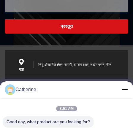
प्रस्तुत
शिबू औद्योगिक क्षेत्र, चांगयी, वीफांग शहर, शेडोंग प्रांत, चीन
पता
Catherine
padraic@huayumachine.cn
ई-मेल
8:51 AM
Good day, what product are you looking for?
0086-152-6568-7399