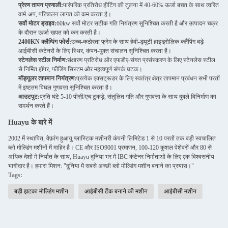
प्रेरण तापन प्रणाली:
पारंपरिक प्रतिरोध हीटिंग की तुलना में 40-60% ऊर्जा बचत के साथ त्वरित
वार्म-अप, परिचालन लागत को कम करता है।
सर्वो मोटर ड्राइव:
60kw सर्वो मोटर सटीक गति नियंत्रण सुनिश्चित करती है और उत्पादन चक्र
के दौरान ऊर्जा खपत को कम करती है।
2400KN क्लैम्पिंग फोर्स:
उच्च-कठोरता फ्रेम के साथ हेवी-ड्यूटी हाइड्रोलिक क्लैंपिंग बड़े
आईबीसी कंटेनरों के लिए स्थिर, कंपन-मुक्त संचालन सुनिश्चित करता है।
स्टेनलेस स्टील निर्माण:
संक्षारण प्रतिरोध और एफडीए-संगत प्रसंस्करण के लिए स्टेनलेस स्टील
से निर्मित हॉपर, फीडिंग सिस्टम और महत्वपूर्ण संपर्क घटक।
मॉड्यूलर तापमान नियंत्रण:
प्रत्येक एक्सट्रूडर के लिए स्वतंत्र क्षेत्र तापमान प्रबंधन सभी परतों
में इष्टतम पिघल गुणवत्ता सुनिश्चित करता है।
आउटपुट:
प्रति घंटे 5-10 पीसी/एच टुकड़े, संतुलित गति और गुणवत्ता के साथ दुबले विनिर्माण का
समर्थन करते हैं।
Huayu के बारे में
2002 में स्थापित, वेफ़ांग हुआयु प्लास्टिक मशीनरी कंपनी लिमिटेड 1 से 10 परतों तक बड़ी स्वचालित
ब्लो मोल्डिंग मशीनों में माहिर है। CE और ISO9001 प्रमाणन, 100-120 कुशल पेशेवरों और 80 से
अधिक देशों में निर्यात के साथ, Huayu दुनिया भर में IBC कंटेनर निर्माताओं के लिए एक विश्वसनीय
भागीदार है। हमारा मिशन: "दुनिया में सबसे अच्छी ब्लो मोल्डिंग मशीन बनाने का प्रयास।"
Tags:
बड़ी झटका मोल्डिंग मशीन
आईबीसी टैंक बनाने की मशीन
आईबीसी मशीन