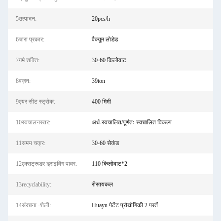
5उत्पादन:
20pcs/h
6चारा प्रकार:
वैक्यूम लोडेड
7गर्म शक्ति:
30-60 किलोवाट
8वज़न:
39ton
9एयर सीट स्ट्रोक:
400 मिमी
10स्वचालनस्तर:
अर्ध-स्वचालित/पूर्णतः स्वचालित विकल्प
11समय चक्र:
30-60 सेकंड
12एक्सट्रूडर ड्राइविंग पावर:
110 किलोवाट*2
13recyclability:
रीसायकल
14संरचना -शैली:
Huayu पेटेंट प्रौद्योगिकी 2 परतें