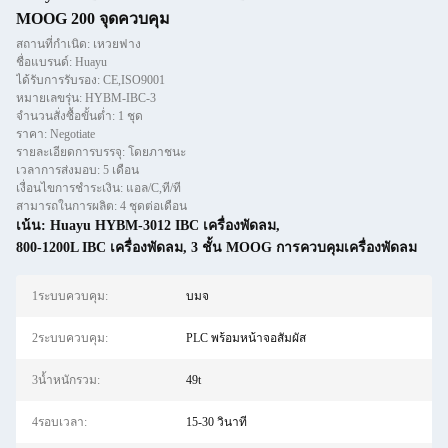
MOOG 200 จุดควบคุม
สถานที่กำเนิด: เหวยฟาง
ชื่อแบรนด์: Huayu
ได้รับการรับรอง: CE,ISO9001
หมายเลขรุ่น: HYBM-IBC-3
จำนวนสั่งซื้อขั้นต่ำ: 1 ชุด
ราคา: Negotiate
รายละเอียดการบรรจุ: โดยภาชนะ
เวลาการส่งมอบ: 5 เดือน
เงื่อนไขการชำระเงิน: แอล/C,ที/ที
สามารถในการผลิต: 4 ชุดต่อเดือน
เน้น:
Huayu HYBM-3012 IBC เครื่องพัดลม
,
800-1200L IBC เครื่องพัดลม
,
3 ชั้น MOOG การควบคุมเครื่องพัดลม
1ระบบควบคุม:
บมจ
2ระบบควบคุม:
PLC พร้อมหน้าจอสัมผัส
3น้ำหนักรวม:
49t
4รอบเวลา:
15-30 วินาที