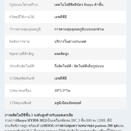
5รูปแบบโครงสร้าง:
เทคโนโลยีสิทธิบัตร Huayu ห้าชั้น
6วัสดุที่ใช้งานได้:
เอชดีพีอี
7การควบคุมอุณหภูมิ:
การควบคุมอุณหภูมิแบบแยกส่วน
8หลังการขาย:
บริการในต่างประเทศ
9จุดขายที่สำคัญ:
ผลผลิตสูง
10ระดับอัตโนมัติ:
กึ่งอัตโนมัติ / อัตโนมัติเต็มรูปแบบ
11วัสดุผลิตภัณฑ์:
เอชดีพีอี
12ขนาดเครื่อง:
10*5.5*7m
13วัสดุแม่พิมพ์:
อลูมิเนียมอัลลอยด์
การผลิตไอบีซีชั้น 3 ระดับสูงสําหรับออสเตรเลีย
รายการ
Huayu HYBM-3012
เป็นเครื่องพัดลม IBC 3 ชั้น 800 ละ 1200L ที่มี
ประสิทธิภาพสูง พร้อมด้วย
MOOG การควบคุมความหนาของ parison 200 จุด
และ