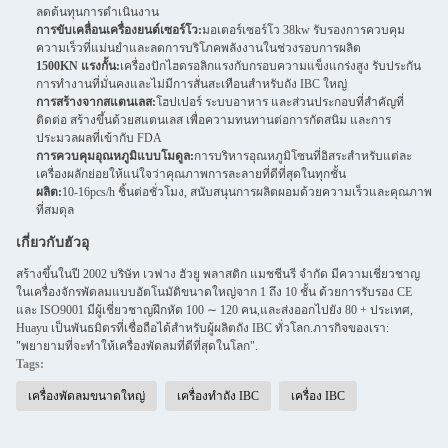
ลดต้นทุนการดําเนินงาน
การขับเคลื่อนเครื่องยนต์เซอร์โว:
มอเตอร์เซอร์โว 38kw รับรองการควบคุม
ความเร็วที่แม่นยําและลดการบริโภคพลังงานในช่วงรอบการผลิต
1500KN แรงกั้น:
เครื่องปักไฮดรอลิกแรงกับกรอบความแข็งแกร่งสูง รับประกัน
การทํางานที่มั่นคงและไม่มีการสั่นสะเทือนสําหรับถัง IBC ใหญ่
การสร้างจากสแตนเลส:
โฮปเปอร์ ระบบอาหาร และส่วนประกอบที่สําคัญที่
ติดต่อ สร้างขึ้นด้วยสแตนเลส เพื่อความทนทานต่อการกัดสนิม และการ
ประมวลผลที่เข้ากับ FDA
การควบคุมอุณหภูมิแบบโมดูล:
การบริหารอุณหภูมิโซนที่อิสระสําหรับแต่ละ
เครื่องผลักย่อยให้แน่ใจว่าคุณภาพการละลายที่ดีที่สุดในทุกชั้น
ผลิต:
10-16pcs/h ชิ้นต่อชั่วโมง, สนับสนุนการผลิตผอมด้วยความเร็วและคุณภาพ
ที่สมดุล
เกี่ยวกับฮัวอุ
สร้างขึ้นในปี 2002 บริษัท เวฟาง ฮัวยู พลาสติก แมชชีนรี จํากัด มีความเชี่ยวชาญ
ในเครื่องจักรพัดลมแบบอัตโนมัติขนาดใหญ่จาก 1 ถึง 10 ชั้น ด้วยการรับรอง CE
และ ISO9001 มีผู้เชี่ยวชาญฝึกหัด 100 ∼ 120 คน,และส่งออกไปยัง 80 + ประเทศ,
Huayu เป็นพันธมิตรที่เชื่อถือได้สําหรับผู้ผลิตถัง IBC ทั่วโลก.ภารกิจของเรา:
"พยายามที่จะทําให้เครื่องพัดลมที่ดีที่สุดในโลก".
Tags:
เครื่องพัดลมขนาดใหญ่
เครื่องทําถัง IBC
เครื่อง IBC