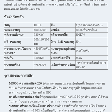
ระบบจอสัมผัส PLC ที่ฉลาด ออกแบบให้กับผู้ผลิตในออสเตรเลีย เครื่องนี้ให้ความ
แม่นยําอย่างพิเศษ ประหยัดพลังงานและความน่าเชื่อถือในการผลิตสําหรับการผลิต
คอนเทนเนอร์สับซ้อนระหว่าง.
ข้อจํากัดหลัก
วัสดุ
HDPE
ชั้น
3 (การดึงออกร่วมกัน)
ระยะความจุ
800-1200L
ผลผลิต
10-16 ชิ้น/ชั่วโมง
พลังงานทั้งหมด
320KW
พลังงานเฉลี่ย
200KW
100/130/100
กว้างของสกรู
อัตรา L/D ของสกรู
30:1
มม.
ความสามารถในการ
450 กิโลกรัม/
ความจุของอุปกรณ์
55 กิโลกรัม
พลาสติก
ชม
สะสม
พลังกั้น
1500KN
มอเตอร์เซอร์โว
38kw
การทําความร้อนด้วยกา
ขนาดเครื่อง
9*6*6.5m
เครื่องทําความร้อน
รนําเข้า
จุดเด่นของการผลิต
MOOG ความละเอียด 200 จุด:
การควบคุม parison อันดับหนึ่งในอุตสาหกรรม
รับประกันความหนาของผนังที่เท่าเทียมกัน ลดการสูญเสียวัสดุและยกระดับ
ความสมบูรณ์แบบโครงสร้าง IBC
การดึงออกร่วมกัน 3 ชั้น:
ให้คุณสมบัติอุปกรณ์ป้องกันที่ดีที่สุด สําหรับการใช้งาน
ในการเก็บของของเหลวทางเคมี, อาหาร และอุตสาหกรรม
ระบบการทําความร้อนด้วยการนํา:
การทําความร้อนเร็วอย่างรวดเร็ว ด้วยการ
ประหยัดพลังงาน 40-60% เมื่อเทียบกับการทําความร้อนแบบต่อต้านแบบปกติ