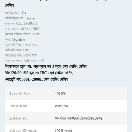
মেশিন
উৎপত্তি স্থল: চীন
পরিচিতিমুলক নাম: Huayu
সাক্ষ্যদান: CE，ISO9001
মডেল নম্বার: হাইবিএম -2003
ন্যূনতম চাহিদার পরিমাণ: 1 সেট
মূল্য: Negotiate
প্যাকেজিং বিবরণ: ধারক দ্বারা
ডেলিভারি সময়: ৪ মাস
পরিশোধের শর্ত: এল/সি, টি/টি
যোগানের ক্ষমতা: প্রতি মাসে 4 সেট
বিশেষভাবে তুলে ধরা:
স্ক্রু ব্যাস সহ 3 স্তর ব্লো মোল্ডিং মেশিন
,
90/120/90 মিমি স্ক্রু সহ IBC ব্লো মোল্ডিং মেশিন
,
ওয়ারেন্টি সহ 500L-2000L ব্লো মোল্ডিং মেশিন
1এয়ার সিট স্ট্রোক:
400 মিমি
2খাওয়ানোর ধরন:
বসন্ত লোড
3মেশিনের ধরন:
উচ্চ গতির প্লাস্টিকের বোতল তৈরির মেশিন
4ডাই হেড হিটিং পাওয়ার:
100 কিলোওয়াট