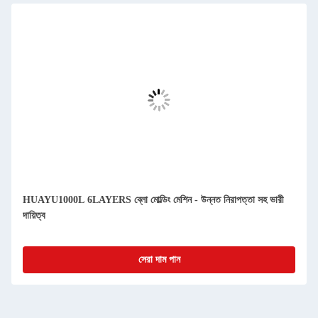
HUAYU1000L 6LAYERS ব্লো মোল্ডিং মেশিন - উন্নত নিরাপত্তা সহ ভারী
দায়িত্ব
সেরা দাম পান