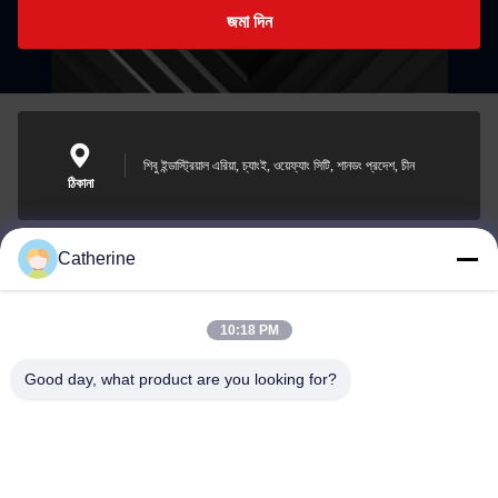
জমা দিন
শিবু ইন্ডাস্ট্রিয়াল এরিয়া, চ্যাংই, ওয়েফ্যাং সিটি, শানডং প্রদেশ, চীন
ঠিকানা
Catherine
padraic@huayumachine.cn
ই-মেইল
10:18 PM
Good day, what product are you looking for?
0086-152-6568-7399
ফোন