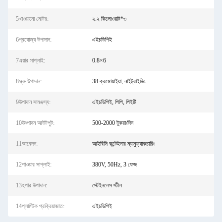
5খাওয়ানো মোটর:
২.২ কিলোওয়াট*৩
6প্রযোজ্য উপাদান:
এইচডিপিই
7এয়ার সাপ্লাই:
0.8×6
8স্ক্রু উপাদান:
38 ক্রমোয়াইয়া, নাইট্রাইডিং
9উপাদান সামঞ্জস্য:
এইচডিপিই, পিপি, পিইটি
10উৎপাদন আউটপুট:
500-2000 টুকরা/দিন
11আবেদন:
আইবিসি কন্টেইনার ম্যানুফ্যাকচারিং
12পাওয়ার সাপ্লাই:
380V, 50Hz, 3 ফেজ
13হপার উপাদান:
স্টেইনলেস স্টীল
14প্লাস্টিক প্রক্রিয়াজাত:
এইচডিপিই