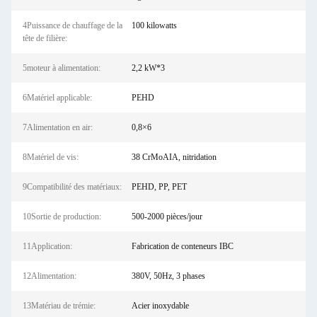
4Puissance de chauffage de la
100 kilowatts
tête de filière:
5moteur à alimentation:
2,2 kW*3
6Matériel applicable:
PEHD
7Alimentation en air:
0,8×6
8Matériel de vis:
38 CrMoAIA, nitridation
9Compatibilité des matériaux:
PEHD, PP, PET
10Sortie de production:
500-2000 pièces/jour
11Application:
Fabrication de conteneurs IBC
12Alimentation:
380V, 50Hz, 3 phases
13Matériau de trémie:
Acier inoxydable