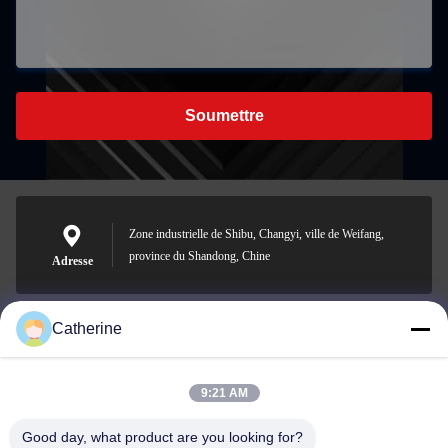
Soumettre
Zone industrielle de Shibu, Changyi, ville de Weifang,
province du Shandong, Chine
Adresse
Catherine
padraic@huayumachine.cn
E-mail
9:21 AM
Good day, what product are you looking for?