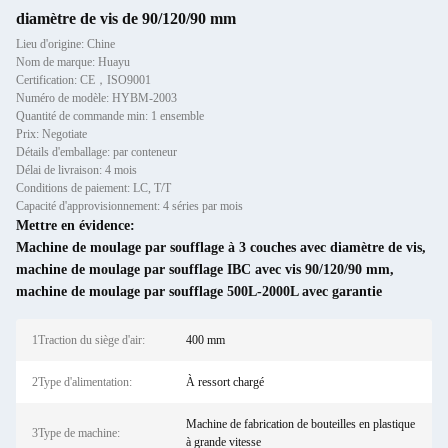
diamètre de vis de 90/120/90 mm
Lieu d'origine: Chine
Nom de marque: Huayu
Certification: CE，ISO9001
Numéro de modèle: HYBM-2003
Quantité de commande min: 1 ensemble
Prix: Negotiate
Détails d'emballage: par conteneur
Délai de livraison: 4 mois
Conditions de paiement: LC, T/T
Capacité d'approvisionnement: 4 séries par mois
Mettre en évidence:
Machine de moulage par soufflage à 3 couches avec diamètre de vis
,
machine de moulage par soufflage IBC avec vis 90/120/90 mm
,
machine de moulage par soufflage 500L-2000L avec garantie
1Traction du siège d'air:
400 mm
2Type d'alimentation:
À ressort chargé
Machine de fabrication de bouteilles en plastique
3Type de machine:
à grande vitesse