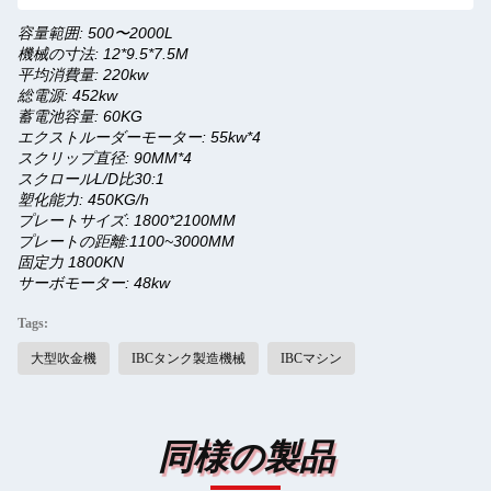
容量範囲: 500〜2000L
機械の寸法: 12*9.5*7.5M
平均消費量: 220kw
総電源: 452kw
蓄電池容量: 60KG
エクストルーダーモーター: 55kw*4
スクリップ直径: 90MM*4
スクロールL/D比30:1
塑化能力: 450KG/h
プレートサイズ: 1800*2100MM
プレートの距離:1100~3000MM
固定力 1800KN
サーボモーター: 48kw
Tags:
大型吹金機
IBCタンク製造機械
IBCマシン
同様の製品