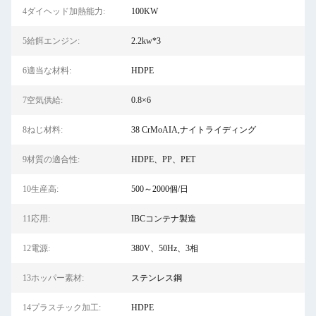
4ダイヘッド加熱能力:
100KW
5給餌エンジン:
2.2kw*3
6適当な材料:
HDPE
7空気供給:
0.8×6
8ねじ材料:
38 CrMoAIA,ナイトライディング
9材質の適合性:
HDPE、PP、PET
10生産高:
500～2000個/日
11応用:
IBCコンテナ製造
12電源:
380V、50Hz、3相
13ホッパー素材:
ステンレス鋼
14プラスチック加工:
HDPE