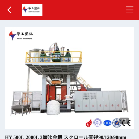
1
/1
HY 500L-2000L 3層吹金機 スクロール直径90/120/90mm