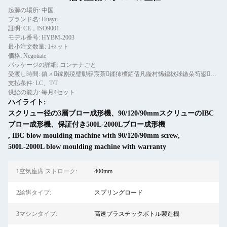
起源の場所: 中国
ブランド名: Huayu
証明: CE，ISO9001
モデル番号: HYBM-2003
最小注文数量: 1セット
価格: Negotiate
パッケージの詳細: コンテナごと
受渡し時間: 鎮ㄨ鎵剧殑璧勬簮宸茶鍒犻櫎銆佸凡鏇村悕鎴栨殏鏃朵笉鍙敤銆
支払条件: LC、T/T
供給の能力: 毎月4セット
ハイライト:
スクリュー径の3層ブロー成形機、90/120/90mmスクリューのIBC
ブロー成形機、保証付き500L-2000Lブロー成形機
,
IBC blow moulding machine with 90/120/90mm screw
,
500L-2000L blow moulding machine with warranty
1空気座席 ストローク:
400mm
2給餌タイプ:
スプリングロード
3マシンタイプ:
高速プラスチックボトル製造機