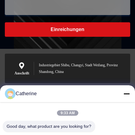
Einreichungen
Industriegebiet Shibu, Changyi, Stadt Weifang, Provinz
Shandong, China
Anschrift
Catherine
padraic@huayumachine.cn
E-Mail
9:33 AM
Good day, what product are you looking for?