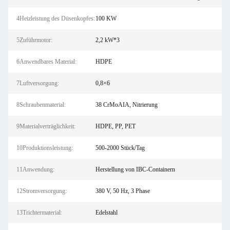
4Heizleistung des Düsenkopfes:
100 KW
5Zuführmotor:
2,2 kW*3
6Anwendbares Material:
HDPE
7Luftversorgung:
0,8×6
8Schraubenmaterial:
38 CrMoAIA, Nitrierung
9Materialverträglichkeit:
HDPE, PP, PET
10Produktionsleistung:
500-2000 Stück/Tag
11Anwendung:
Herstellung von IBC-Containern
12Stromversorgung:
380 V, 50 Hz, 3 Phase
13Trichtermaterial:
Edelstahl