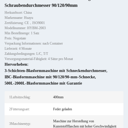
Schraubendurchmesser 90/120/90mm
Herkunftsort: China
Markenname: Huayu
Zertifizierung: CE，ISO9001
Modellnummer: HYBM-2003
Min Bestellmenge: 1 Satz
Preis: Negotiate
Verpackung Informationen: nach Container
Lieferzeit: 4 Monate
Zahlungsbedingungen: L/C, T/T
Versorgungsmaterial-Fähigkeit: 4 Sätze pro Monat
Hervorheben:
3-Schichten-Blasformmaschine mit Schneckendurchmesser
,
IBC-Blasformmaschine mit 90/120/90-mm-Schnecke
,
500L-2000L-Blasformmaschine mit Garantie
1Luftsitzschlag:
400mm
2Fütterungsart:
Feder geladen
Maschine zur Herstellung von
3Maschinentyp:
Kunststoffflaschen mit hoher Geschwindigkeit