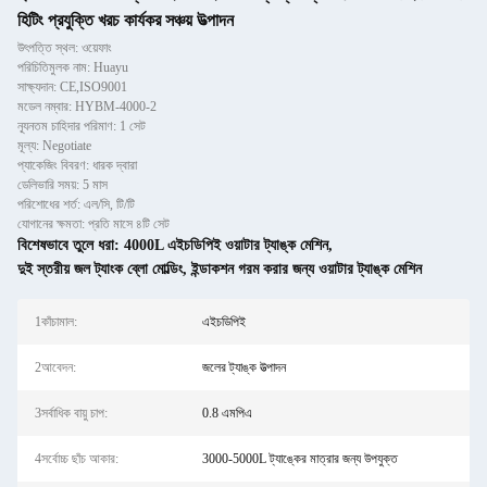
হিটিং প্রযুক্তি খরচ কার্যকর সঞ্চয় উত্পাদন
উৎপত্তি স্থল: ওয়েফাং
পরিচিতিমুলক নাম: Huayu
সাক্ষ্যদান: CE,ISO9001
মডেল নম্বার: HYBM-4000-2
ন্যূনতম চাহিদার পরিমাণ: 1 সেট
মূল্য: Negotiate
প্যাকেজিং বিবরণ: ধারক দ্বারা
ডেলিভারি সময়: 5 মাস
পরিশোধের শর্ত: এল/সি, টি/টি
যোগানের ক্ষমতা: প্রতি মাসে ৪টি সেট
বিশেষভাবে তুলে ধরা:
4000L এইচডিপিই ওয়াটার ট্যাঙ্ক মেশিন
,
দুই স্তরীয় জল ট্যাংক ব্লো মোল্ডিং
,
ইন্ডাকশন গরম করার জন্য ওয়াটার ট্যাঙ্ক মেশিন
1কাঁচামাল:
এইচডিপিই
2আবেদন:
জলের ট্যাঙ্ক উত্পাদন
3সর্বাধিক বায়ু চাপ:
0.8 এমপিএ
4সর্বোচ্চ ছাঁচ আকার:
3000-5000L ট্যাঙ্কের মাত্রার জন্য উপযুক্ত