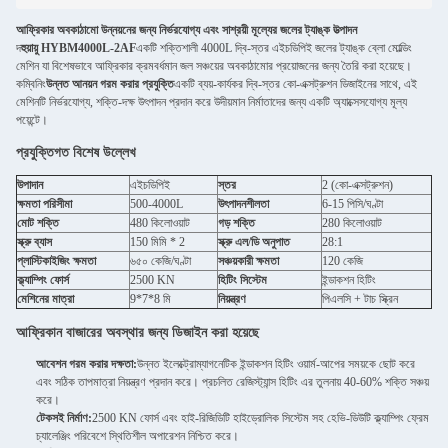
আফ্রিকার অবকাঠামো উন্নয়নের জন্য নির্ভরযোগ্য এবং সাশ্রয়ী মূল্যের জলের ট্যাঙ্ক উত্পাদন
দ
হুয়ায়ু HYBM4000L-2AF
একটি শক্তিশালী 4000L দ্বি-স্তর এইচডিপিই জলের ট্যাঙ্ক ব্লো মোল্ডিং
মেশিন যা বিশেষভাবে আফ্রিকার ক্রমবর্ধমান জল সঞ্চয়ের অবকাঠামোর প্রয়োজনের জন্য তৈরি করা হয়েছে।
কম্বিনিং
উন্নত আনয়ন গরম করার প্রযুক্তি
একটি ব্যয়-কার্যকর দ্বি-স্তর কো-এক্সট্রুশন ডিজাইনের সাথে, এই
মেশিনটি নির্ভরযোগ্য, শক্তি-দক্ষ উৎপাদন প্রদান করে উদীয়মান নির্মাতাদের জন্য একটি অ্যাক্সেসযোগ্য মূল্য
পয়েন্টে।
প্রযুক্তিগত বিশেষ উল্লেখ
উপাদান
এইচডিপিই
স্তর
2 (কো-এক্সট্রুশন)
ক্ষমতা পরিসীমা
500-4000L
উৎপাদনশীলতা
6-15 পিসি/ঘণ্টা
মোট শক্তি
480 কিলোওয়াট
গড় শক্তি
280 কিলোওয়াট
স্ক্রু ব্যাস
150 মিমি * 2
স্ক্রু এল/ডি অনুপাত
28:1
প্লাস্টিকাইজিং ক্ষমতা
৬৫০ কেজি/ঘণ্টা
সঞ্চয়কারী ক্ষমতা
120 কেজি
ক্ল্যাম্পিং ফোর্স
2500 KN
হিটিং সিস্টেম
ইন্ডাকশন হিটিং
মেশিনের মাত্রা
9*7*8 মি
নিয়ন্ত্রণ
পিএলসি + টাচ স্ক্রিন
আফ্রিকান বাজারের অবস্থার জন্য ডিজাইন করা হয়েছে
আবেশন গরম করার দক্ষতা:
উন্নত ইলেক্ট্রোম্যাগনেটিক ইন্ডাকশন হিটিং ওয়ার্ম-আপের সময়কে ছোট করে
এবং সঠিক তাপমাত্রা নিয়ন্ত্রণ প্রদান করে। প্রচলিত রেজিস্ট্যান্স হিটিং এর তুলনায় 40-60% শক্তি সঞ্চয়
করে।
টেকসই নির্মাণ:
2500 KN ফোর্স এবং হাই-রিজিডিটি হাইড্রোলিক সিস্টেম সহ হেভি-ডিউটি ​​ক্ল্যাম্পিং ফ্রেম
চ্যালেঞ্জিং পরিবেশে স্থিতিশীল অপারেশন নিশ্চিত করে।