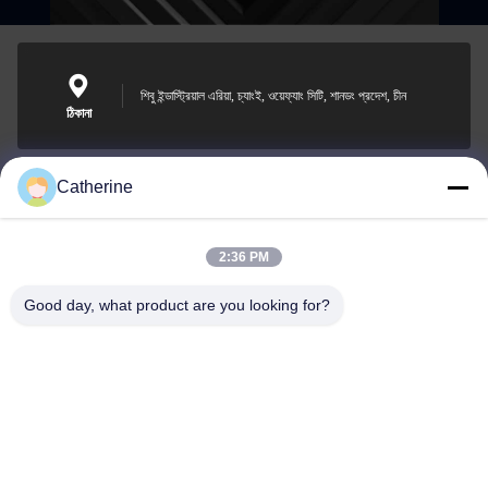
শিবু ইন্ডাস্ট্রিয়াল এরিয়া, চ্যাংই, ওয়েফ্যাং সিটি, শানডং প্রদেশ, চীন
ঠিকানা
Catherine
padraic@huayumachine.cn
ই-মেইল
2:36 PM
Good day, what product are you looking for?
0086-152-6568-7399
ফোন