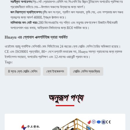
সরলীকৃত অপারেশন:
প্রি-সেট প্রোডাকশন রেসিপি সহ পিএলসি টাচ স্ক্রিন ইন্টারফেস অপারেটর প্রশিক্ষণের
প্রয়োজনীয়তা কমিয়ে দেয়—উৎপাদন অঞ্চলের উন্নয়নের জন্য আদর্শ।
জল নিরাপত্তা অ্যাপ্লিকেশন:
বৃষ্টির জল সংগ্রহ, গ্রামীণ জল সরবরাহ, কৃষি সেচ, এবং সম্প্রদায় জল সঞ্চয়
প্রকল্পের জন্য আদর্শ 4000L ট্যাঙ্ক উত্পাদন করে।
মালিকানার কম মোট খরচ:
280 কিলোওয়াটের গড় শক্তি এবং মডুলার রক্ষণাবেক্ষণ ডিজাইন দীর্ঘমেয়াদী
অপারেশনাল খরচ কমায়, আফ্রিকান নির্মাতাদের জন্য ROI সর্বাধিক করে।
Huayu এর গ্লোবাল এক্সপার্টাইজ দ্বারা সমর্থিত
ওয়েইফাং হুয়ায়ু প্লাস্টিক মেশিনারি কোং লিমিটেডের 24 বছরের ব্লো মোল্ডিং মেশিন তৈরির অভিজ্ঞতা রয়েছে।
CE এবং ISO9001 প্রত্যয়িত, 80+ দেশে রপ্তানি কভারেজ সহ, Huayu সমস্ত গ্রাহকদের জন্য ব্যাপক
ইনস্টলেশন সহায়তা, অপারেটর প্রশিক্ষণ এবং 12-মাসের ওয়ারেন্টি প্রদান করে।
Tags:
8 স্তর ব্লো মোল্ডিং মেশিন
ব্লো ইনজেকশন
মোল্ডিং মেশিন স্বয়ংক্রিয়
অনুরূপ পণ্য