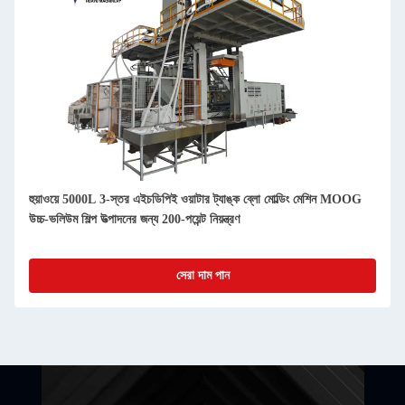
হুয়াওয়ে 5000L 3-স্তর এইচডিপিই ওয়াটার ট্যাঙ্ক ব্লো মোল্ডিং মেশিন MOOG
উচ্চ-ভলিউম শিল্প উত্পাদনের জন্য 200-পয়েন্ট নিয়ন্ত্রণ
সেরা দাম পান