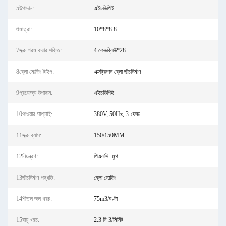
5উপাদান:
এইচডিপিই
6মাত্রা:
10*8*8.8
7স্ক্রু গরম করার শক্তি:
4 কেডব্লিউ*28
8ব্লো মোল্ডিং টাইপ:
এক্সট্রুশন ব্লো ছাঁচনির্মাণ
9প্রযোজ্য উপাদান:
এইচডিপিই
10পাওয়ার সাপ্লাই:
380V, 50Hz, 3-ফেজ
11স্ক্রু ব্যাস:
150/150MM
12নিয়ন্ত্রণ:
পিএলসি+মুগ
13ছাঁচনির্মাণ পদ্ধতি:
ব্লো মোল্ডিং
14শীতল জল খরচ:
75m3/ঘণ্টা
15বায়ু খরচ:
2.3 মি 3/মিনিট