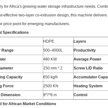
lly for Africa's growing water storage infrastructure needs. Com
st-effective two-layer co-extrusion design, this machine delivers 
e price point for emerging manufacturers.
l Specifications
HDPE
Layers
y Range
500–4000L
Productivity
wer
480 KW
Average Power
iameter
150 mm * 2
Screw L/D Ratio
zing Capacity
650 kg/h
Accumulator Capa
g Force
2500 KN
Heating System
 Dimension
9*7*8 m
Control
 for African Market Conditions