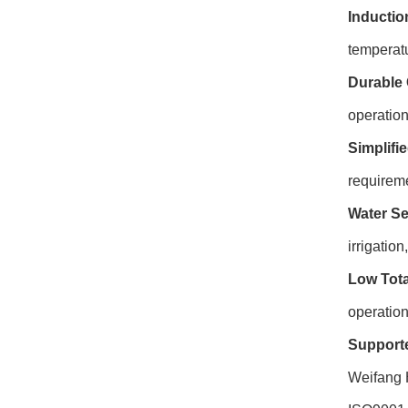
Inductio
temperat
Durable 
operation
Simplifi
requirem
Water Se
irrigatio
Low Tota
operation
Supporte
Weifang 