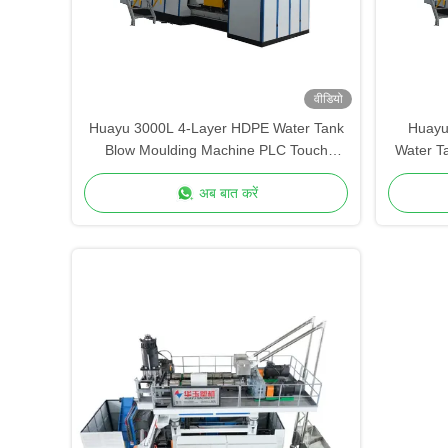
वीडियो
Huayu 3000L 4-Layer HDPE Water Tank
Huayu
Blow Moulding Machine PLC Touch
Water T
Screen Control Versatile Container
Remot
अब बात करें
Production