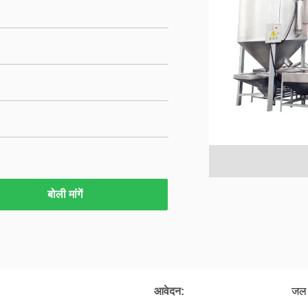
बोली मांगें
आवेदन:
जल 