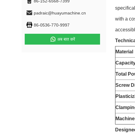
86-152-6568-7399
specifica
padraic@huayumachine.cn
with a co
86-0536-770-9997
accessibl
अब बात करें
Technica
Material
Capacit
Total Po
Screw D
Plastici
Clampin
Machine
Designed