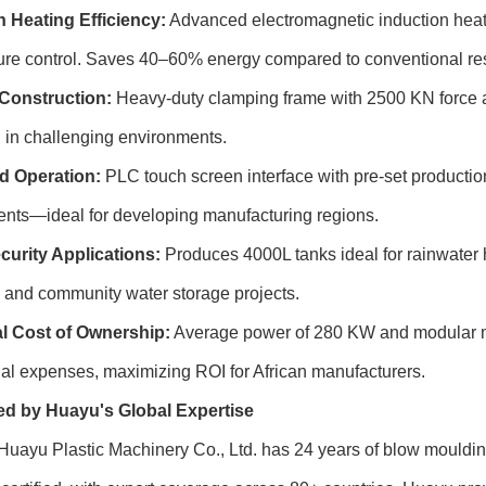
n Heating Efficiency:
Advanced electromagnetic induction heat
ure control. Saves 40–60% energy compared to conventional res
Construction:
Heavy-duty clamping frame with 2500 KN force an
 in challenging environments.
ed Operation:
PLC touch screen interface with pre-set productio
ents—ideal for developing manufacturing regions.
curity Applications:
Produces 4000L tanks ideal for rainwater ha
n, and community water storage projects.
l Cost of Ownership:
Average power of 280 KW and modular m
al expenses, maximizing ROI for African manufacturers.
d by Huayu's Global Expertise
Huayu Plastic Machinery Co., Ltd. has 24 years of blow mould