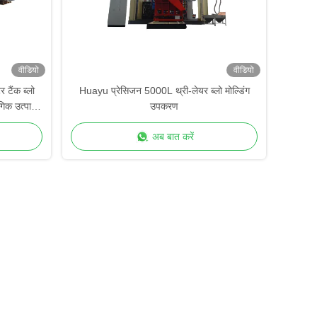
वीडियो
वीडियो
टैंक ब्लो
Huayu प्रेसिजन 5000L थ्री-लेयर ब्लो मोल्डिंग
गिक उत्पादन
उपकरण
अब बात करें