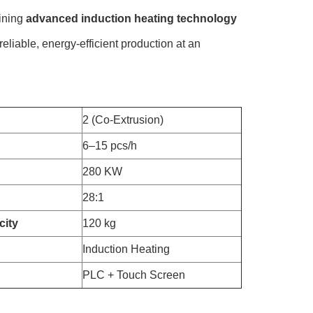
bining
advanced induction heating technology
reliable, energy-efficient production at an
2 (Co-Extrusion)
6–15 pcs/h
280 KW
28:1
city
120 kg
Induction Heating
PLC + Touch Screen