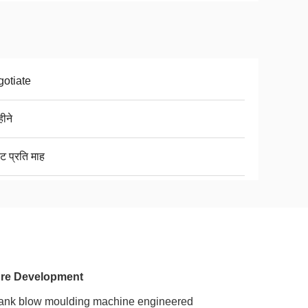
otiate
ीने
ट प्रति माह
ture Development
tank blow moulding machine engineered