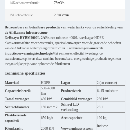
14Koelwaterverbruik:
75m3/h
15Luchtverbruik:
2.3m3/min
Betrouwbare en betaalbare productie van watertanks voor de ontwikkeling van
de Afrikaanse infrastructuur
De
Huayu HYBM4000L-2AF
is een robuuste 4000L tweelaagse HDPE-
blaasvormmachine voor watertanks, speciaal ontworpen voor de groeiende behoeften
van de Afrikaanse wateropslaginfrastructuur. Combineren
geavanceerde
inductieverwarmingstechnologie
Met een kosteneffectief tweelaags co-
extrusieontwerp levert deze machine betrouwbare, energiezuinige productie tegen een
toegankelijke prijs voor opkomende fabrikanten.
Technische specificaties
Materiaal
HDPE
Lagen
2 (co-extrusie)
500–4000
Capaciteitsbereik
Productiviteit
6–15 stuks/uur
liter
Totaal vermogen
480 kW
Gemiddeld vermogen
280 kW
Schroef L/D-
Schroefdiameter
150 mm * 2
28:1
verhouding
Plastificerende
650 kg/u
Accucapaciteit
120 kg
capaciteit
Inductie
Klemkracht
2500 KN
Verwarmingssysteem