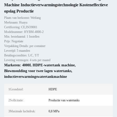
Machine Inductieverwarmingstechnologie Kosteneffectieve
opslag Productie
Plaats van herkomst: Weifang
Merknaam: Huayu
Certificering: CE,ISO9001
Modelnummer: HYBM-4000-2
Min. bestelaantal: 1 Instellen
Prijs: Negotiate
Verpakking Details: per container
Levertijd: 5 maanden
Betalingscondities: L/C, T/T
Levering vermogen: 4 sets per maand
Markeren:
4000L HDPE-watertank machine
,
Blowmoulding voor twee lagen watertanks
,
inductieverwarmingswatertankmachine
1Grondstof:
HDPE
2Sollicitatie:
Productie van watertanks
3Maximale luchtdruk:
0,8 MPa