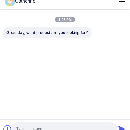
Catherine
padraic@huayumachine.cn
E-mail
4:08 PM
Good day, what product are you looking for?
0086-152-6568-7399
Telefoon
Weifang Huayu Plastic Machinery Co., Ltd.
Krijg Beste Prijs
Ga Nu Praten.