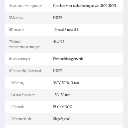
4maximum vormgrootte:
Geschikt voor tankafmetingen van 3000-5000L
5Materiaal:
HDPE
6Dimensie:
10 maal 8 maal 8.8
7Schroef
4kw*28
verwarmingsvermogen:
8blaasvormtype:
Extrusieblaasgietwerk
9Toepasselijk Materiaal:
HDPE
10Voeding:
380V, 50Hz, 3-fase
11schroefdiameter:
150/150 mm
12Controle:
PLC+MOOG
13Vormmethode:
Slagafgietsel