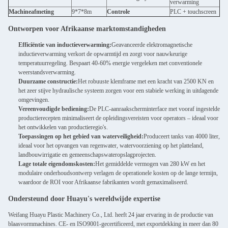
verwarming
Machineafmeting
9*7*8m
Controle
PLC + touchscreen
Ontworpen voor Afrikaanse marktomstandigheden
Efficiëntie van inductieverwarming:
Geavanceerde elektromagnetische
inductieverwarming verkort de opwarmtijd en zorgt voor nauwkeurige
temperatuurregeling. Bespaart 40-60% energie vergeleken met conventionele
weerstandsverwarming.
Duurzame constructie:
Het robuuste klemframe met een kracht van 2500 KN en
het zeer stijve hydraulische systeem zorgen voor een stabiele werking in uitdagende
omgevingen.
Vereenvoudigde bediening:
De PLC-aanraakscherminterface met vooraf ingestelde
productierecepten minimaliseert de opleidingsvereisten voor operators – ideaal voor
het ontwikkelen van productieregio's.
Toepassingen op het gebied van waterveiligheid:
Produceert tanks van 4000 liter,
ideaal voor het opvangen van regenwater, watervoorziening op het platteland,
landbouwirrigatie en gemeenschapswateropslagprojecten.
Lage totale eigendomskosten:
Het gemiddelde vermogen van 280 kW en het
modulaire onderhoudsontwerp verlagen de operationele kosten op de lange termijn,
waardoor de ROI voor Afrikaanse fabrikanten wordt gemaximaliseerd.
Ondersteund door Huayu's wereldwijde expertise
Weifang Huayu Plastic Machinery Co., Ltd. heeft 24 jaar ervaring in de productie van
blaasvormmachines. CE- en ISO9001-gecertificeerd, met exportdekking in meer dan 80