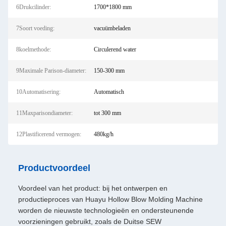
6Drukcilinder:
1700*1800 mm
7Soort voeding:
vacuümbeladen
8koelmethode:
Circulerend water
9Maximale Parison-diameter:
150-300 mm
10Automatisering:
Automatisch
11Maxparisondiameter:
tot 300 mm
12Plastificerend vermogen:
480kg/h
Productvoordeel
Voordeel van het product: bij het ontwerpen en
productieproces van Huayu Hollow Blow Molding Machine
worden de nieuwste technologieën en ondersteunende
voorzieningen gebruikt, zoals de Duitse SEW