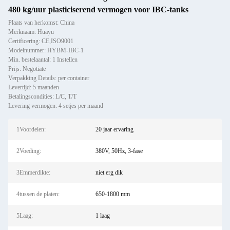
480 kg/uur plasticiserend vermogen voor IBC-tanks
Plaats van herkomst: China
Merknaam: Huayu
Certificering: CE,ISO9001
Modelnummer: HYBM-IBC-1
Min. bestelaantal: 1 Instellen
Prijs: Negotiate
Verpakking Details: per container
Levertijd: 5 maanden
Betalingscondities: L/C, T/T
Levering vermogen: 4 setjes per maand
1Voordelen:
20 jaar ervaring
2Voeding:
380V, 50Hz, 3-fase
3Emmerdikte:
niet erg dik
4tussen de platen:
650-1800 mm
5Laag:
1 laag