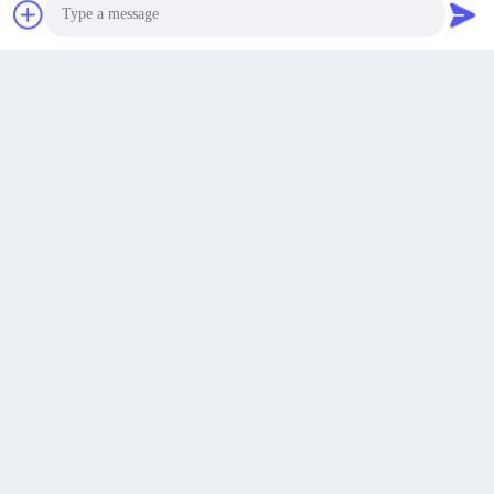
Krijg Beste Prijs
Ga Nu Praten.
Ga Nu Praten.
Huayu 1000L 8-laags co-extrusie blaasgietmachine met
Siemens PLC-besturing voor superieure barrièreprestaties
Photo
Krijg Beste Prijs
Video Call
Audio Call
Contact