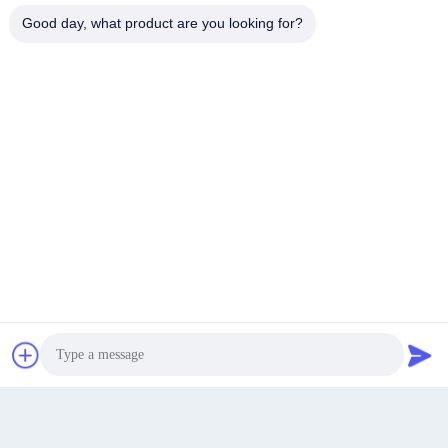
Good day, what product are you looking for?
Benzer Ürünler
En İyi Fiyatı Alın
Şimdi konuşalım.
Şimdi konuşalım.
Huayu 1000L 8 Katmanlı Eş-ekstrüzyon Şişirme Makinesi,
Üstün Bariyer Performansı İçin Siemens PLC Kontrollü