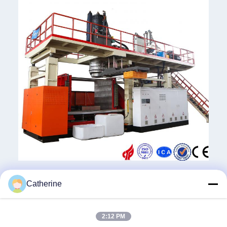
Tags:
Catherine
Büyük Blow Molding Makinesi
IBC tank yapma makinesi
2:12 PM
IBC makinesi