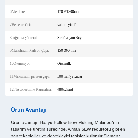
6Merdane:
1700*1800mm
7Besleme türü:
vakum yüklü
8soğutma yöntemi:
Sirkülasyon Suyu
9Maksimum Parison Çapı:
150-300 mm
10Otomasyon:
Otomatik
11Maksimum parison çapı:
300 mm'ye kadar
12Plastikleştirme Kapasitesi:
480kg/saat
Ürün Avantajı
Ürün avantajı: Huayu Hollow Blow Molding Makinesi'nin
tasarım ve üretim sürecinde, Alman SEW redüktörü gibi en
son teknolojiler ve destekleyici tesisler kullanılır.Siemens