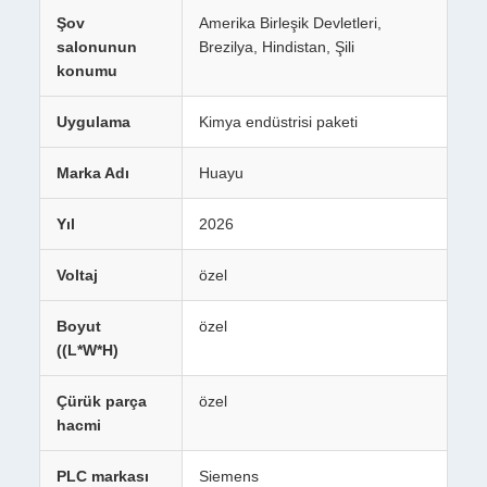
Şov
Amerika Birleşik Devletleri,
salonunun
Brezilya, Hindistan, Şili
konumu
Uygulama
Kimya endüstrisi paketi
Marka Adı
Huayu
Yıl
2026
Voltaj
özel
Boyut
özel
((L*W*H)
Çürük parça
özel
hacmi
PLC markası
Siemens