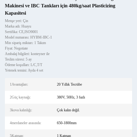
Makinesi ve IBC Tankları için 480kg/saat Plasticizing
Kapasitesi
Menşe yeri: Çin
Marka adı: Huayu
Sertifika: CE,ISO9001
Model numarası: HYBM-IBC-1
Min sipariş miktarı: 1 Takım
Fiyat: Negotiate
Ambalaj bilgileri: konteyner ile
Teslim süresi: 5 ay
Ödeme koşulları: L/C,T/T
Yetenek temini: Ayda 4 set
1Avantajları:
20 Yıllık Tecrübe
2Güç kaynağı:
380V, 50Hz, 3 fazlı
3kova kalınlığı:
Çok kalın değil.
4merdaneler arasında:
650-1800mm
5Katman:
1 Katman