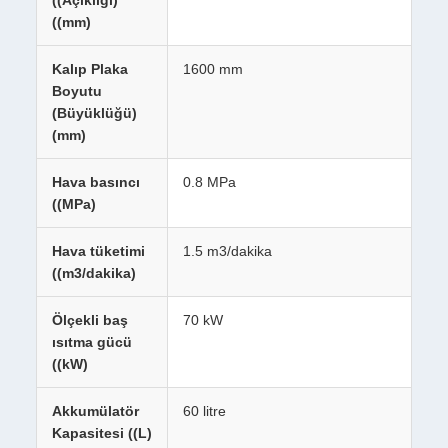
((Açıklığı)
((mm)
Kalıp Plaka
1600 mm
Boyutu
(Büyüklüğü)
(mm)
Hava basıncı
0.8 MPa
((MPa)
Hava tüketimi
1.5 m3/dakika
((m3/dakika)
Ölçekli baş
70 kW
ısıtma gücü
((kW)
Akkumülatör
60 litre
Kapasitesi ((L)