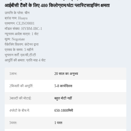
आईबीसी टैंकों के लिए 480 किलोग्राम/घंटा प्लास्टिसाइजिंग क्षमता
उत्पत्ति के प्लेस: चीन
ब्रांड नाम: Huayu
प्रमाणन: CE,ISO9001
मॉडल संख्या: HYBM-IBC-1
न्यूनतम आदेश मात्रा: 1 सेट
मूल्य: Negotiate
पैकेजिंग विवरण: कंटेनर द्वारा
प्रसव के समय: 5 महीने
भुगतान शर्तें: एल/सी,टी/टी
आपूर्ति की क्षमता: प्रति माह 4 सेट
1लाभ:
20 साल का अनुभव
2बिजली की आपूर्ति:
5-8 कार्यदिवस
3बाल्टी की मोटाई:
बहुत मोटी नहीं
4प्लेटों के बीच में:
650-1800मिमी
5परत:
1 परत