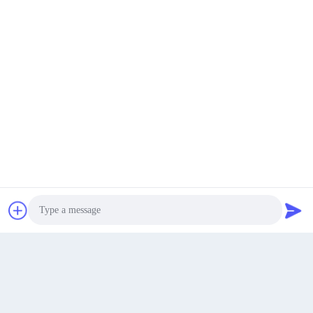
समान उत्पाद
सबसे अच्छी कीमत पाएं
अब बात करें
अब बात करें
हुआयू 1000L 8-लेयर को-एक्सट्रूज़न ब्लो मोल्डिंग मशीन, बेहतर बैरियर
परफॉरमेंस के लिए सीमेंस पीएलसी कंट्रोल के साथ
Photo
सबसे अच्छी कीमत पाएं