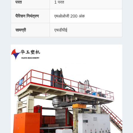
परत
1 परत
पैरिसन नियंत्रण
एमओओजी 200 अंक
सामग्री
एचडीपीई