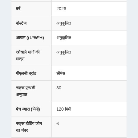
वर्ष
2026
वोल्टेज
अनुकूलित
आयाम ((L*W*H)
अनुकूलित
खोखले भागों की
अनुकूलित
मात्रा
पीएलसी ब्रांड
सीमेंस
स्क्रू एल/डी
30
अनुपात
पेंच व्यास (मिमी)
120 मिमी
स्क्रू हीटिंग जोन
6
का नंबर