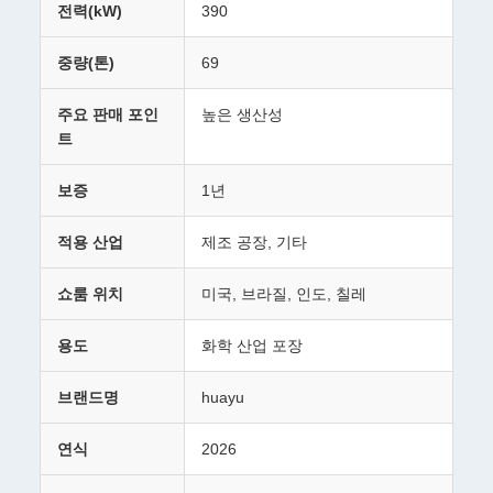
전력(kW)
390
중량(톤)
69
주요 판매 포인
높은 생산성
트
보증
1년
적용 산업
제조 공장, 기타
쇼룸 위치
미국, 브라질, 인도, 칠레
용도
화학 산업 포장
브랜드명
huayu
연식
2026