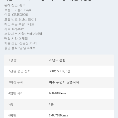
원래 장소: 중국
브랜드 이름: Huayu
인증: CE,ISO9001
모델 번호: Hybm-IBC-1
최소 주문 수량: 1세트
가격: Negotiate
포장 세부 사항: 컨테이너별
배달 시간: 5 개월
지불 조건: 신용장, 티/티
공급 능력: 달 당 4 세트
1장점:
20년의 경험
2전원 공급 장치:
380V, 50Hz, 3상
3버킷 두께:
아주 두껍지 않습니다.
4압반 사이:
650-1800mm
5층:
1층
6평판:
1700*1800mm