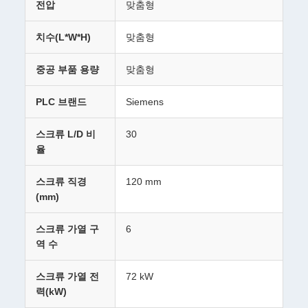
전압
맞춤형
치수(L*W*H)
맞춤형
중공 부품 용량
맞춤형
PLC 브랜드
Siemens
스크류 L/D 비
30
율
스크류 직경
120 mm
(mm)
스크류 가열 구
6
역 수
스크류 가열 전
72 kW
력(kW)