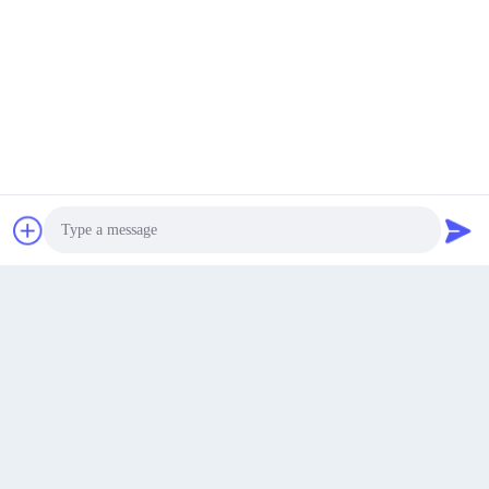
최고의 가격을 얻으십시오
지금 얘기해
지금 얘기해
Huayu 1000L 8중 공동 압출 블로우 성형기 (우수한 차단 성능
을 위한 Siemens PLC 제어 기능 포함)
Photo
최고의 가격을 얻으십시오
Video Call
Audio Call