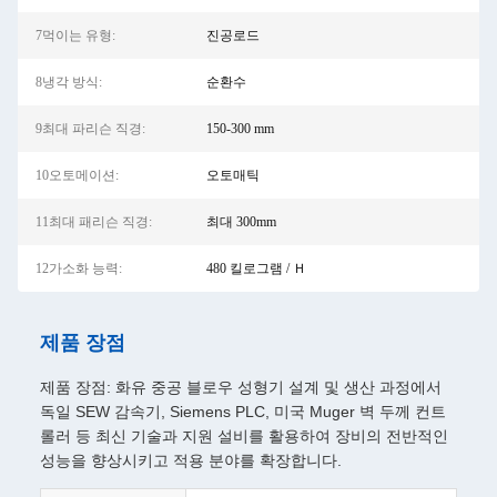
7먹이는 유형:
진공로드
8냉각 방식:
순환수
9최대 파리슨 직경:
150-300 mm
10오토메이션:
오토매틱
11최대 패리슨 직경:
최대 300mm
12가소화 능력:
480 킬로그램 / Ｈ
제품 장점
제품 장점: 화유 중공 블로우 성형기 설계 및 생산 과정에서
독일 SEW 감속기, Siemens PLC, 미국 Muger 벽 두께 컨트
롤러 등 최신 기술과 지원 설비를 활용하여 장비의 전반적인
성능을 향상시키고 적용 분야를 확장합니다.