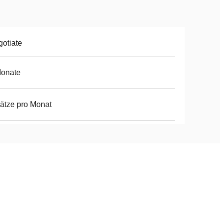
otiate
Monate
ätze pro Monat