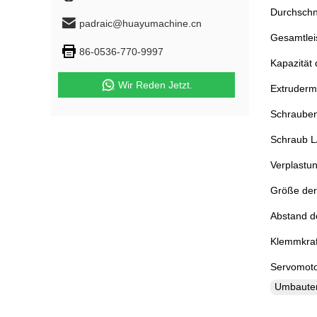
Durchschn
padraic@huayumachine.cn
Gesamtlei
86-0536-770-9997
Kapazität
Wir Reden Jetzt.
Extruderm
Schraube
Schraub L/
Verplastun
Größe der
Abstand d
Klemmkraf
Servomoto
Umbaut