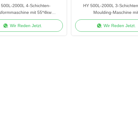
 500L-2000L 4-Schichten-
HY 500L-2000L 3-Schichten
sformmaschine mit 55*4kw
Moulding-Maschine mi
Extrudermotor
Schraubendurchmesser 90/1
Wir Reden Jetzt.
Wir Reden Jetzt.