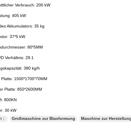
ittlicher Verbrauch: 200 kW
stung: 405 kW
 des Akkumulators: 35 kg
otor: 37*5 kW
ndurchmesser: 80*5MM
D Verhältnis: 28:1
gskapazität: 380 kg/h
 Platte: 1500*1700*70MM
er Platte: 850*2600MM
t: 800KN
r: 30 kW
en：
Großmaschine zur Blasformung
Maschine zur Herstellun