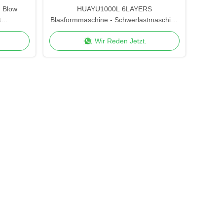
 Blow
HUAYU1000L 6LAYERS
t
Blasformmaschine - Schwerlastmaschine
20/90mm
mit erhöhtem Sicherheitsniveau
Wir Reden Jetzt.