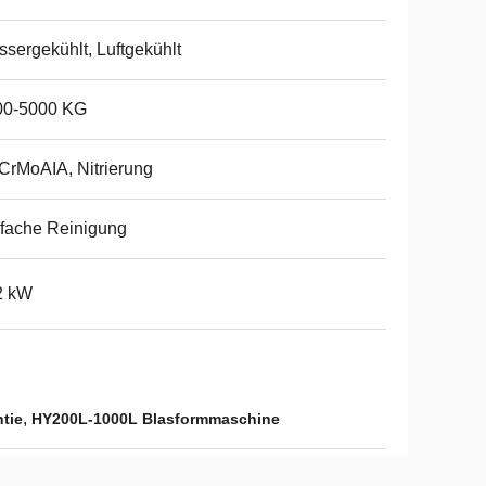
sergekühlt, Luftgekühlt
00-5000 KG
CrMoAIA, Nitrierung
fache Reinigung
2 kW
,
tie
HY200L-1000L Blasformmaschine