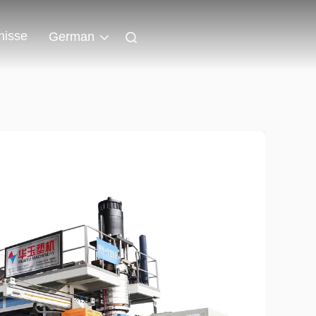
nisse
German