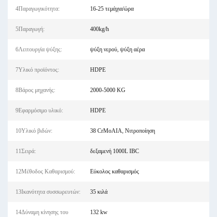
4Παραγωγικότητα:
16-25 τεμάχια/ώρα
5Παραγωγή:
400kg/h
6Λειτουργία ψύξης:
ψύξη νερού, ψύξη αέρα
7Υλικό προϊόντος:
HDPE
8Βάρος μηχανής:
2000-5000 KG
9Εφαρμόσιμο υλικό:
HDPE
10Υλικό βιδών:
38 CrMoAIA, Νιτροποίηση
11Σειρά:
δεξαμενή 1000L IBC
12Μέθοδος Καθαρισμού:
Εύκολος καθαρισμός
13Ικανότητα συσσωρευτών:
35 κιλά
14Δύναμη κίνησης του
132 kw