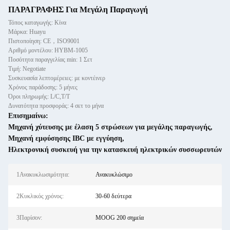
ΠΑΡΑΓΡΑΦΗΣ Για Μεγάλη Παραγωγή
Τόπος καταγωγής: Κίνα
Μάρκα: Huayu
Πιστοποίηση: CE，ISO9001
Αριθμό μοντέλου: HYBM-1005
Ποσότητα παραγγελίας min: 1 Σετ
Τιμή: Negotiate
Συσκευασία λεπτομέρειες: με κοντέινερ
Χρόνος παράδοσης: 5 μήνες
Όροι πληρωμής: L/C,T/T
Δυνατότητα προσφοράς: 4 σετ το μήνα
Επισημαίνω:
Μηχανή χύτευσης με έλαση 5 στρώσεων για μεγάλης παραγωγής
,
Μηχανή εμφύσησης IBC με εγγύηση
,
Ηλεκτρονική συσκευή για την κατασκευή ηλεκτρικών συσσωρευτών
1Ανακυκλωσιμότητα:
Ανακυκλώσιμο
2Κυκλικός χρόνος:
30-60 δεύτερα
3Παρίσον:
MOOG 200 σημεία