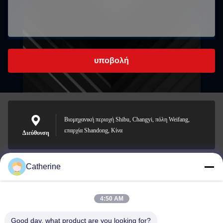
υποβολή
Βιομηχανική περιοχή Shibu, Changyi, πόλη Weifang,
επαρχία Shandong, Κίνα
Διεύθυνση
Catherine
padraic@huayumachine.cn
E-mail
4:50 AM
Good day, what product are you looking for?