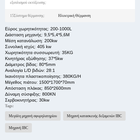
εξοπλισμού εκτόξευσης:
15Σύστημα θέρμανσης:
Ηλεκτρική Θέρμανση
Εύρος χωρητικότητας: 200-1000L
Διάσταση μηχανής: 9,5*5,4*5,6M
Μέση κατανάλωση: 200kw
Συνολική ισχύς: 405 kw
Χωρητικότητα συσσωρευτή: 35KG
Κινητήρας εξώθησης: 37*5kw
Διάμετρος βίδας: 80*5mm
Αναλογία L/D βιδών: 28:1
Ικανότητα πλαστικοποίησης: 380KG/H
Μέγεθος πιάτου: 1500*1700*70mm
Απόσταση πλάκας: 850*2600mm
Δύναμη σύσφιξης: 800KN
Σερβοκινητήρας: 30kw
Tags:
Μεγάλη μηχανή σφυρηλατηρίου
Μηχανή κατασκευής δεξαμενών IBC
Μηχανή IBC