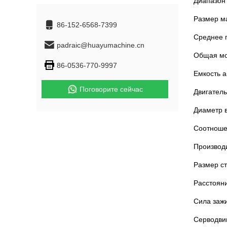
Диапазон 
Размер ма
86-152-6568-7399
Среднее п
padraic@huayumachine.cn
Общая мо
86-0536-770-9997
Емкость а
Поговорите сейчас
Двигатель
Диаметр в
Соотноше
Производи
Размер ст
Расстояни
Сила зажи
Серводвиг