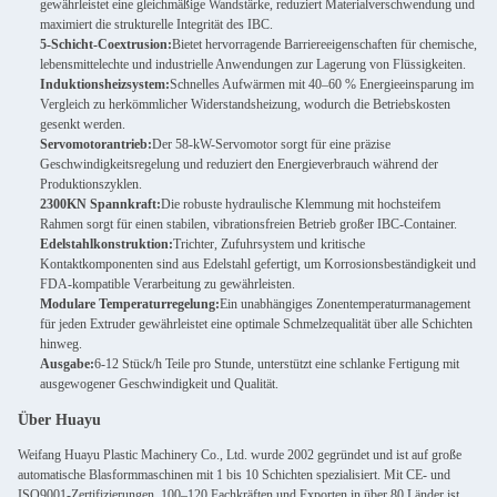
gewährleistet eine gleichmäßige Wandstärke, reduziert Materialverschwendung und
maximiert die strukturelle Integrität des IBC.
5-Schicht-Coextrusion:
Bietet hervorragende Barriereeigenschaften für chemische,
lebensmittelechte und industrielle Anwendungen zur Lagerung von Flüssigkeiten.
Induktionsheizsystem:
Schnelles Aufwärmen mit 40–60 % Energieeinsparung im
Vergleich zu herkömmlicher Widerstandsheizung, wodurch die Betriebskosten
gesenkt werden.
Servomotorantrieb:
Der 58-kW-Servomotor sorgt für eine präzise
Geschwindigkeitsregelung und reduziert den Energieverbrauch während der
Produktionszyklen.
2300KN Spannkraft:
Die robuste hydraulische Klemmung mit hochsteifem
Rahmen sorgt für einen stabilen, vibrationsfreien Betrieb großer IBC-Container.
Edelstahlkonstruktion:
Trichter, Zufuhrsystem und kritische
Kontaktkomponenten sind aus Edelstahl gefertigt, um Korrosionsbeständigkeit und
FDA-kompatible Verarbeitung zu gewährleisten.
Modulare Temperaturregelung:
Ein unabhängiges Zonentemperaturmanagement
für jeden Extruder gewährleistet eine optimale Schmelzequalität über alle Schichten
hinweg.
Ausgabe:
6-12 Stück/h Teile pro Stunde, unterstützt eine schlanke Fertigung mit
ausgewogener Geschwindigkeit und Qualität.
Über Huayu
Weifang Huayu Plastic Machinery Co., Ltd. wurde 2002 gegründet und ist auf große
automatische Blasformmaschinen mit 1 bis 10 Schichten spezialisiert. Mit CE- und
ISO9001-Zertifizierungen, 100–120 Fachkräften und Exporten in über 80 Länder ist