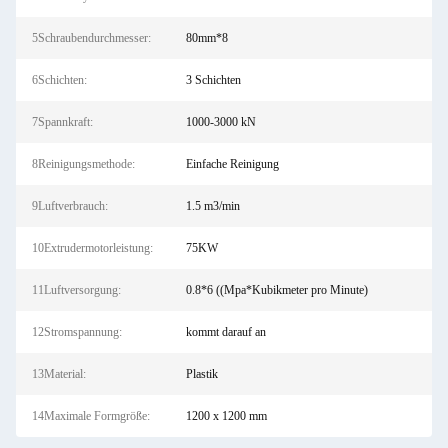
5Schraubendurchmesser:
80mm*8
6Schichten:
3 Schichten
7Spannkraft:
1000-3000 kN
8Reinigungsmethode:
Einfache Reinigung
9Luftverbrauch:
1.5 m3/min
10Extrudermotorleistung:
75KW
11Luftversorgung:
0.8*6 ((Mpa*Kubikmeter pro Minute)
12Stromspannung:
kommt darauf an
13Material:
Plastik
14Maximale Formgröße:
1200 x 1200 mm