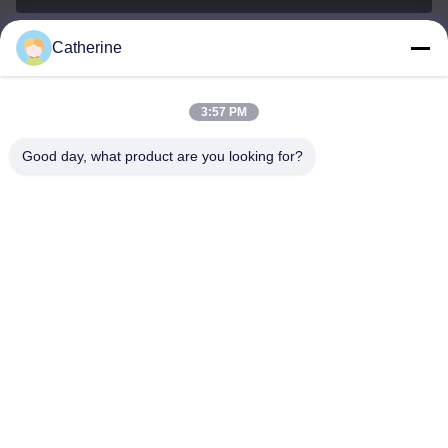
Catherine
padraic@huayumachine.cn
E-Mail
3:57 PM
Good day, what product are you looking for?
0086-152-6568-7399
Telefon
Weifang Huayu Plastic Machinery Co., Ltd.