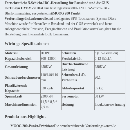
Fortschrittliche 5-Schicht-IBC-Herstellung für Russland und die GUS
Der
Huayu HYBM-5010
ist eine leistungsstarke 800–1200L 5-Schicht-IBC-
Blasformmaschine, ausgestattet mit
MOOG 200-Punkt-
Vorformlingsdickenkontrolle
und intelligentes SPS-Touchscreen-System. Diese
Maschine wurde für Hersteller in Russland und der GUS entwickelt und bietet
außergewöhnliche Präzision, Energieeffizienz und Produktionszuverlässigkeit für die
Herstellung von Intermediate Bulk Containern.
Wichtige Spezifikationen
Material
HDPE
Schichten
5 (Co-Extrusion)
Kapazitätsbereich
800–1200 l
Produktivität
6-12 Stück/h
Durchschnittliche
Gesamtleistung
450KW
280KW
Leistung
110/140/110
Schrauben-L/D-
Schraubendurchmesser
30:1
mm
Verhältnis
Plastifizierende
620 kg/h
Akkukapazität
85 kg
Kapazität
Spannkraft
2300 kN
Servomotor
58 kW
11,5 * 8,5 *
Maschinendimension
Heizung
Induktionserwärmung
7,5 m
Produktions-Highlights
MOOG 200-Punkt-Präzision:
Die branchenführende Vorformlingskontrolle