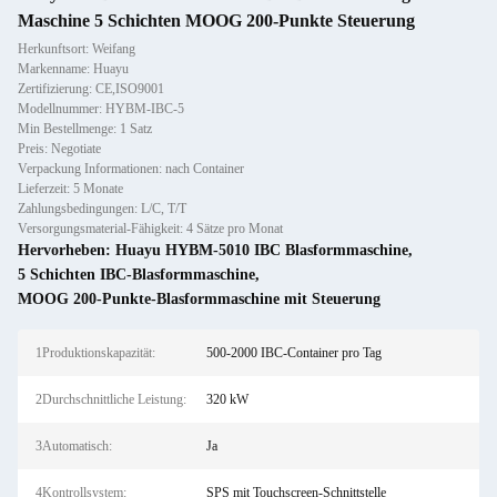
Maschine 5 Schichten MOOG 200-Punkte Steuerung
Herkunftsort: Weifang
Markenname: Huayu
Zertifizierung: CE,ISO9001
Modellnummer: HYBM-IBC-5
Min Bestellmenge: 1 Satz
Preis: Negotiate
Verpackung Informationen: nach Container
Lieferzeit: 5 Monate
Zahlungsbedingungen: L/C, T/T
Versorgungsmaterial-Fähigkeit: 4 Sätze pro Monat
Hervorheben:
Huayu HYBM-5010 IBC Blasformmaschine
,
5 Schichten IBC-Blasformmaschine
,
MOOG 200-Punkte-Blasformmaschine mit Steuerung
1Produktionskapazität:
500-2000 IBC-Container pro Tag
2Durchschnittliche Leistung:
320 kW
3Automatisch:
Ja
4Kontrollsystem:
SPS mit Touchscreen-Schnittstelle