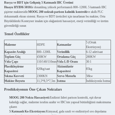
Rusya ve BDT için Gelişmiş 5 Katmanlı IBC Üretimi
Huayu HYBM-5010
ile donatılmış yüksek performanslı 800–1200L 5 katmanlı IBC
şişirme makinesidir.
MOOG 200 noktalı parison kalınlık kontrolü
ve akıllı PLC
dokunmatik ekran sistemi. Rusya ve BDT üreticileri için tasarlanan bu makine, Orta
Büyüklükteki Konteyner imalatı için olağanüstü hassasiyet, enerji verimliliği ve üretim
güvenilirliği sunar.
Temel Özellikler
5 (Ortak
Malzeme
HDPE
Katmanlar
Ekstrüzyon)
Kapasite Aralığı
800–1200L
Verimlilik
6-12 adet/saat
Toplam Güç
450KW
Ortalama Güç
280KW
Vida Çapı
110/140/110mm
Vida L/D Oranı
30:1
Plastikleştirme
Akümülatör
620kg/saat
85kg
Kapasitesi
Kapasitesi
Sıkma Kuvveti
2300KN
Servo Motorlu
58kw
Makine Boyutu
11,5*8,5*7,5m
Isıtma
İndüksiyonla Isıtma
Prodüksiyonun Öne Çıkan Noktaları
MOOG 200 Nokta Hassasiyeti:
Endüstri lideri parison kontrolü, eşit duvar
kalınlığı sağlar, malzeme israfını azaltır ve IBC'nin yapısal bütünlüğünü maksimuma
çıkarır.
5 Katmanlı Ko-Ekstrüzyon:
Kimyasal, gıda sınıfı ve endüstriyel sıvı depolama