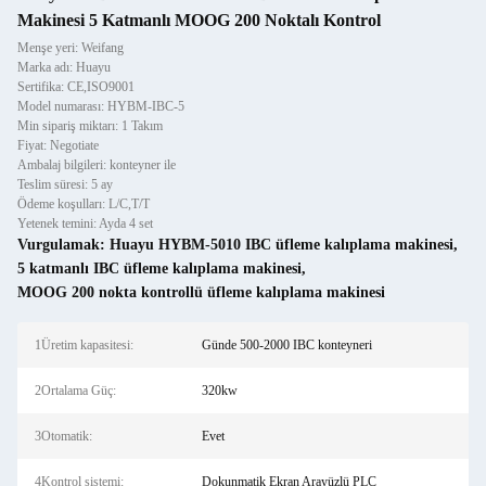
Makinesi 5 Katmanlı MOOG 200 Noktalı Kontrol
Menşe yeri: Weifang
Marka adı: Huayu
Sertifika: CE,ISO9001
Model numarası: HYBM-IBC-5
Min sipariş miktarı: 1 Takım
Fiyat: Negotiate
Ambalaj bilgileri: konteyner ile
Teslim süresi: 5 ay
Ödeme koşulları: L/C,T/T
Yetenek temini: Ayda 4 set
Vurgulamak:
Huayu HYBM-5010 IBC üfleme kalıplama makinesi
,
5 katmanlı IBC üfleme kalıplama makinesi
,
MOOG 200 nokta kontrollü üfleme kalıplama makinesi
1Üretim kapasitesi:
Günde 500-2000 IBC konteyneri
2Ortalama Güç:
320kw
3Otomatik:
Evet
4Kontrol sistemi:
Dokunmatik Ekran Arayüzlü PLC