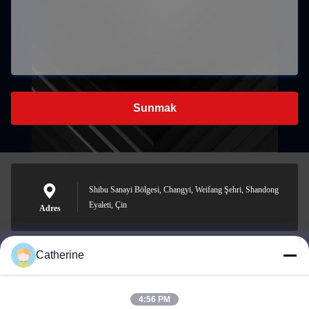
Sunmak
Shibu Sanayi Bölgesi, Changyi, Weifang Şehri, Shandong
Eyaleti, Çin
Adres
Catherine
padraic@huayumachine.cn
E-posta
4:56 PM