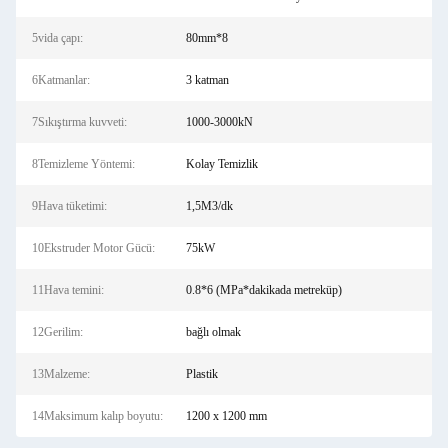
5vida çapı:
80mm*8
6Katmanlar:
3 katman
7Sıkıştırma kuvveti:
1000-3000kN
8Temizleme Yöntemi:
Kolay Temizlik
9Hava tüketimi:
1,5M3/dk
10Ekstruder Motor Gücü:
75kW
11Hava temini:
0.8*6 (MPa*dakikada metreküp)
12Gerilim:
bağlı olmak
13Malzeme:
Plastik
14Maksimum kalıp boyutu:
1200 x 1200 mm