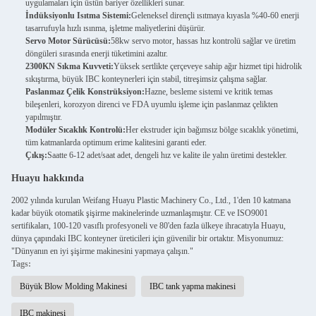
uygulamaları için üstün bariyer özellikleri sunar.
İndüksiyonlu Isıtma Sistemi:
Geleneksel dirençli ısıtmaya kıyasla %40-60 enerji
tasarrufuyla hızlı ısınma, işletme maliyetlerini düşürür.
Servo Motor Sürücüsü:
58kw servo motor, hassas hız kontrolü sağlar ve üretim
döngüleri sırasında enerji tüketimini azaltır.
2300KN Sıkma Kuvveti:
Yüksek sertlikte çerçeveye sahip ağır hizmet tipi hidrolik
sıkıştırma, büyük IBC konteynerleri için stabil, titreşimsiz çalışma sağlar.
Paslanmaz Çelik Konstrüksiyon:
Hazne, besleme sistemi ve kritik temas
bileşenleri, korozyon direnci ve FDA uyumlu işleme için paslanmaz çelikten
yapılmıştır.
Modüler Sıcaklık Kontrolü:
Her ekstruder için bağımsız bölge sıcaklık yönetimi,
tüm katmanlarda optimum erime kalitesini garanti eder.
Çıkış:
Saatte 6-12 adet/saat adet, dengeli hız ve kalite ile yalın üretimi destekler.
Huayu hakkında
2002 yılında kurulan Weifang Huayu Plastic Machinery Co., Ltd., 1'den 10 katmana
kadar büyük otomatik şişirme makinelerinde uzmanlaşmıştır. CE ve ISO9001
sertifikaları, 100-120 vasıflı profesyoneli ve 80'den fazla ülkeye ihracatıyla Huayu,
dünya çapındaki IBC konteyner üreticileri için güvenilir bir ortaktır. Misyonumuz:
"Dünyanın en iyi şişirme makinesini yapmaya çalışın."
Tags:
Büyük Blow Molding Makinesi
IBC tank yapma makinesi
IBC makinesi