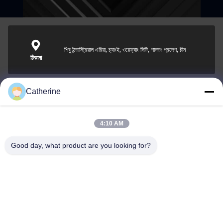
শিবু ইন্ডাস্ট্রিয়াল এরিয়া, চ্যাংই, ওয়েফ্যাং সিটি, শানডং প্রদেশ, চীন
ঠিকানা
Catherine
padraic@huayumachine.cn
ই-মেইল
4:10 AM
Good day, what product are you looking for?
0086-152-6568-7399
ফোন