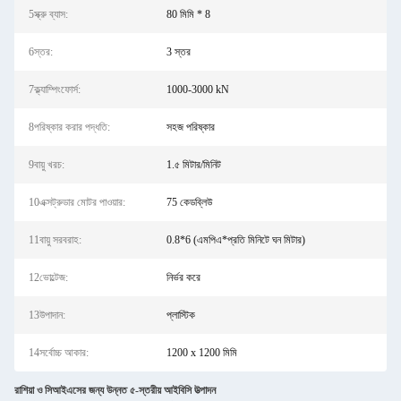
5স্ক্রু ব্যাস:
80 মিমি * 8
6স্তর:
3 স্তর
7ক্ল্যাম্পিংফোর্স:
1000-3000 kN
8পরিষ্কার করার পদ্ধতি:
সহজ পরিষ্কার
9বায়ু খরচ:
1.৫ মিটার/মিনিট
10এক্সট্রুডার মোটর পাওয়ার:
75 কেডব্লিউ
11বায়ু সরবরাহ:
0.8*6 (এমপিএ*প্রতি মিনিটে ঘন মিটার)
12ভোল্টেজ:
নির্ভর করে
13উপাদান:
প্লাস্টিক
14সর্বোচ্চ আকার:
1200 x 1200 মিমি
রাশিয়া ও সিআইএসের জন্য উন্নত ৫-স্তরীয় আইবিসি উত্পাদন