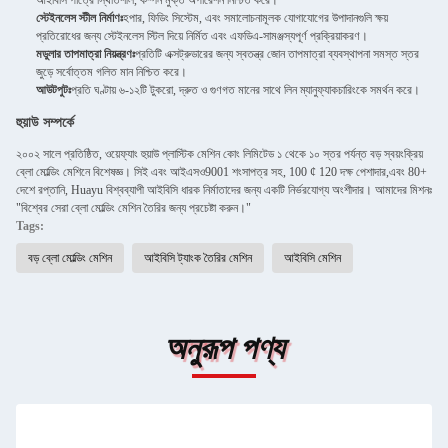
আইবিসি পাত্রে স্থিতিশীল, কম্পন মুক্ত অপারেশন নিশ্চিত করে।
স্টেইনলেস স্টীল নির্মাণঃ
হপার, ফিডিং সিস্টেম, এবং সমালোচনামূলক যোগাযোগের উপাদানগুলি ক্ষয়
প্রতিরোধের জন্য স্টেইনলেস স্টিল দিয়ে নির্মিত এবং এফডিএ-সামঞ্জস্যপূর্ণ প্রক্রিয়াকরণ।
মডুলার তাপমাত্রা নিয়ন্ত্রণঃ
প্রতিটি এক্সট্রুডারের জন্য স্বতন্ত্র জোন তাপমাত্রা ব্যবস্থাপনা সমস্ত স্তর
জুড়ে সর্বোত্তম গলিত মান নিশ্চিত করে।
আউটপুটঃ
প্রতি ঘণ্টায় ৬-১২টি টুকরো, দ্রুত ও গুণগত মানের সাথে লিন ম্যানুফ্যাকচারিংকে সমর্থন করে।
হুয়াউ সম্পর্কে
২০০২ সালে প্রতিষ্ঠিত, ওয়েফ্যাং হুয়াউ প্লাস্টিক মেশিন কোং লিমিটেড ১ থেকে ১০ স্তর পর্যন্ত বড় স্বয়ংক্রিয়
ব্লো মোল্ডিং মেশিনে বিশেষজ্ঞ। সিই এবং আইএসও9001 শংসাপত্র সহ, 100 ¢ 120 দক্ষ পেশাদার,এবং 80+
দেশে রপ্তানি, Huayu বিশ্বব্যাপী আইবিসি ধারক নির্মাতাদের জন্য একটি নির্ভরযোগ্য অংশীদার। আমাদের মিশনঃ
"বিশ্বের সেরা ব্লো মোল্ডিং মেশিন তৈরির জন্য প্রচেষ্টা করুন।"
Tags:
বড় ব্লো মোল্ডিং মেশিন
আইবিসি ট্যাংক তৈরির মেশিন
আইবিসি মেশিন
অনুরূপ পণ্য