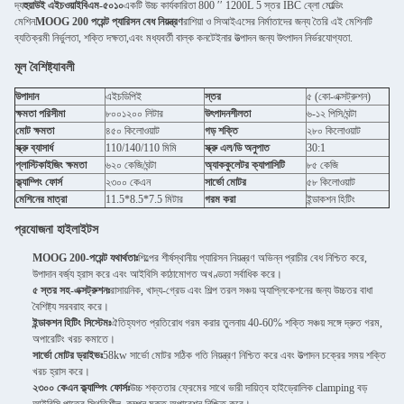
দ্য
হুয়াউই এইচওয়াইবিএম-৫০১০
একটি উচ্চ কার্যকারিতা 800 ′′ 1200L 5 স্তর IBC ব্লো মোল্ডিং
মেশিন
MOOG 200 পয়েন্ট প্যারিসন বেধ নিয়ন্ত্রণ
রাশিয়া ও সিআইএসের নির্মাতাদের জন্য তৈরি এই মেশিনটি
ব্যতিক্রমী নির্ভুলতা, শক্তি দক্ষতা,এবং মধ্যবর্তী বাল্ক কনটেইনার উত্পাদন জন্য উৎপাদন নির্ভরযোগ্যতা.
মূল বৈশিষ্ট্যাবলী
উপাদান
এইচডিপিই
স্তর
৫ (কো-এক্সট্রুশন)
ক্ষমতা পরিসীমা
৮০০১২০০ লিটার
উৎপাদনশীলতা
৬-১২ পিসি/ঘন্টা
মোট ক্ষমতা
৪৫০ কিলোওয়াট
গড় শক্তি
২৮০ কিলোওয়াট
স্ক্রু ব্যাসার্ধ
110/140/110 মিমি
স্ক্রু এল/ডি অনুপাত
30:1
প্লাস্টিকাইজিং ক্ষমতা
৬২০ কেজি/ঘন্টা
অ্যাককুলেটর ক্যাপাসিটি
৮৫ কেজি
ক্ল্যাম্পিং ফোর্স
২৩০০ কেএন
সার্ভো মোটর
৫৮ কিলোওয়াট
মেশিনের মাত্রা
11.5*8.5*7.5 মিটার
গরম করা
ইন্ডাকশন হিটিং
প্রযোজনা হাইলাইটস
MOOG 200-পয়েন্ট যথার্থতাঃ
শিল্পের শীর্ষস্থানীয় প্যারিসন নিয়ন্ত্রণ অভিন্ন প্রাচীর বেধ নিশ্চিত করে,
উপাদান বর্জ্য হ্রাস করে এবং আইবিসি কাঠামোগত অখণ্ডতা সর্বাধিক করে।
৫ স্তর সহ-এক্সট্রুশনঃ
রাসায়নিক, খাদ্য-গ্রেড এবং শিল্প তরল সঞ্চয় অ্যাপ্লিকেশনের জন্য উচ্চতর বাধা
বৈশিষ্ট্য সরবরাহ করে।
ইন্ডাকশন হিটিং সিস্টেমঃ
ঐতিহ্যগত প্রতিরোধ গরম করার তুলনায় 40-60% শক্তি সঞ্চয় সঙ্গে দ্রুত গরম,
অপারেটিং খরচ কমাতে।
সার্ভো মোটর ড্রাইভঃ
58kw সার্ভো মোটর সঠিক গতি নিয়ন্ত্রণ নিশ্চিত করে এবং উত্পাদন চক্রের সময় শক্তি
খরচ হ্রাস করে।
২৩০০ কেএন ক্ল্যাম্পিং ফোর্সঃ
উচ্চ শক্ততার ফ্রেমের সাথে ভারী দায়িত্ব হাইড্রোলিক clamping বড়