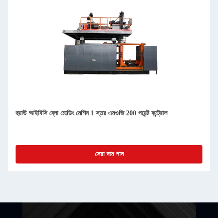
হুয়াউ আইবিসি ব্লো মোল্ডিং মেশিন 1 স্তর এমওজি 200 পয়েন্ট কন্ট্রোল
সেরা দাম পান