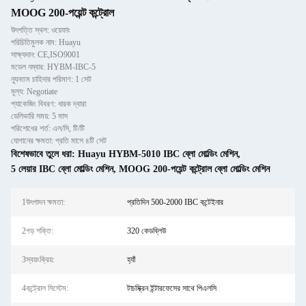
MOOG 200-পয়েন্ট কন্ট্রোল
উৎপত্তি স্থল: ওয়েফাং
পরিচিতিমুলক নাম: Huayu
সাক্ষ্যদান: CE,ISO9001
মডেল নম্বার: HYBM-IBC-5
ন্যূনতম চাহিদার পরিমাণ: 1 সেট
মূল্য: Negotiate
প্যাকেজিং বিবরণ: ধারক দ্বারা
ডেলিভারি সময়: 5 মাস
পরিশোধের শর্ত: এল/সি, টি/টি
যোগানের ক্ষমতা: প্রতি মাসে ৪টি সেট
বিশেষভাবে তুলে ধরা:
Huayu HYBM-5010 IBC ব্লো মোল্ডিং মেশিন
,
5 লেয়ার IBC ব্লো মোল্ডিং মেশিন
,
MOOG 200-পয়েন্ট কন্ট্রোল ব্লো মোল্ডিং মেশিন
1উৎপাদন ক্ষমতা:
প্রতিদিন 500-2000 IBC কন্টেইনার
2গড় শক্তি:
320 কেডব্লিউ
3স্বয়ংক্রিয়:
হ্যাঁ
4কন্ট্রোল সিস্টেম:
টাচস্ক্রিন ইন্টারফেসের সাথে পিএলসি