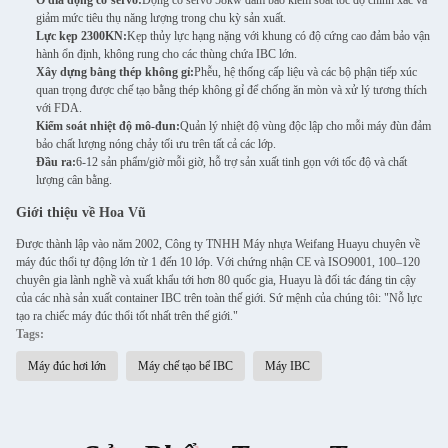
Ổ đĩa động cơ servo:
Động cơ servo 58kw đảm bảo kiểm soát tốc độ chính xác và
giảm mức tiêu thụ năng lượng trong chu kỳ sản xuất.
Lực kẹp 2300KN:
Kẹp thủy lực hạng nặng với khung có độ cứng cao đảm bảo vận
hành ổn định, không rung cho các thùng chứa IBC lớn.
Xây dựng bằng thép không gỉ:
Phễu, hệ thống cấp liệu và các bộ phận tiếp xúc
quan trọng được chế tạo bằng thép không gỉ để chống ăn mòn và xử lý tương thích
với FDA.
Kiểm soát nhiệt độ mô-đun:
Quản lý nhiệt độ vùng độc lập cho mỗi máy đùn đảm
bảo chất lượng nóng chảy tối ưu trên tất cả các lớp.
Đầu ra:
6-12 sản phẩm/giờ mỗi giờ, hỗ trợ sản xuất tinh gọn với tốc độ và chất
lượng cân bằng.
Giới thiệu về Hoa Vũ
Được thành lập vào năm 2002, Công ty TNHH Máy nhựa Weifang Huayu chuyên về
máy đúc thổi tự động lớn từ 1 đến 10 lớp. Với chứng nhận CE và ISO9001, 100–120
chuyên gia lành nghề và xuất khẩu tới hơn 80 quốc gia, Huayu là đối tác đáng tin cậy
của các nhà sản xuất container IBC trên toàn thế giới. Sứ mệnh của chúng tôi: "Nỗ lực
tạo ra chiếc máy đúc thổi tốt nhất trên thế giới."
Tags:
Máy đúc hơi lớn
Máy chế tạo bể IBC
Máy IBC