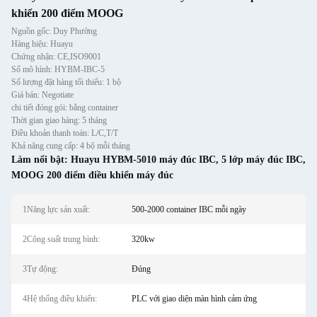
khiển 200 điểm MOOG
Nguồn gốc: Duy Phường
Hàng hiệu: Huayu
Chứng nhận: CE,ISO9001
Số mô hình: HYBM-IBC-5
Số lượng đặt hàng tối thiểu: 1 bộ
Giá bán: Negotiate
chi tiết đóng gói: bằng container
Thời gian giao hàng: 5 tháng
Điều khoản thanh toán: L/C,T/T
Khả năng cung cấp: 4 bộ mỗi tháng
Làm nổi bật:
Huayu HYBM-5010 máy đúc IBC
,
5 lớp máy đúc IBC
,
MOOG 200 điểm điều khiển máy đúc
1Năng lực sản xuất:
500-2000 container IBC mỗi ngày
2Công suất trung bình:
320kw
3Tự động:
Đúng
4Hệ thống điều khiển:
PLC với giao diện màn hình cảm ứng