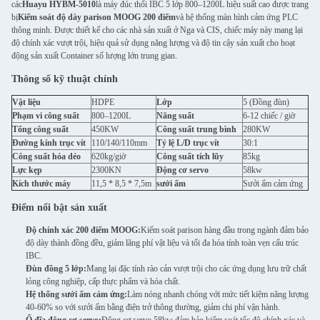
các
Huayu HYBM-5010
là máy đúc thổi IBC 5 lớp 800–1200L hiệu suất cao được trang
bị
Kiểm soát độ dày parison MOOG 200 điểm
và hệ thống màn hình cảm ứng PLC
thông minh. Được thiết kế cho các nhà sản xuất ở Nga và CIS, chiếc máy này mang lại
độ chính xác vượt trội, hiệu quả sử dụng năng lượng và độ tin cậy sản xuất cho hoạt
động sản xuất Container số lượng lớn trung gian.
Thông số kỹ thuật chính
Vật liệu
HDPE
Lớp
5 (Đồng đùn)
Phạm vi công suất
800–1200L
Năng suất
6-12 chiếc / giờ
Tổng công suất
450KW
Công suất trung bình
280KW
Đường kính trục vít
110/140/110mm
Tỷ lệ L/D trục vít
30:1
Công suất hóa dẻo
620kg/giờ
Công suất tích lũy
85kg
Lực kẹp
2300KN
Động cơ servo
58kw
Kích thước máy
11,5 * 8,5 * 7,5m
sưởi ấm
Sưởi ấm cảm ứng
Điểm nổi bật sản xuất
Độ chính xác 200 điểm MOOG:
Kiểm soát parison hàng đầu trong ngành đảm bảo
độ dày thành đồng đều, giảm lãng phí vật liệu và tối đa hóa tính toàn vẹn cấu trúc
IBC.
Đùn đồng 5 lớp:
Mang lại đặc tính rào cản vượt trội cho các ứng dụng lưu trữ chất
lỏng công nghiệp, cấp thực phẩm và hóa chất.
Hệ thống sưởi ấm cảm ứng:
Làm nóng nhanh chóng với mức tiết kiệm năng lượng
40-60% so với sưởi ấm bằng điện trở thông thường, giảm chi phí vận hành.