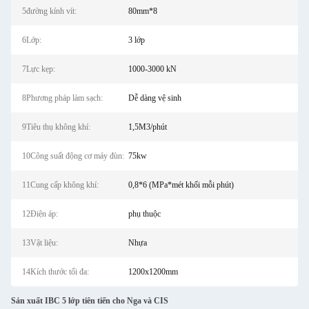
5đường kính vít:
80mm*8
6Lớp:
3 lớp
7Lực kẹp:
1000-3000 kN
8Phương pháp làm sạch:
Dễ dàng vệ sinh
9Tiêu thụ không khí:
1,5M3/phút
10Công suất động cơ máy đùn:
75kw
11Cung cấp không khí:
0,8*6 (MPa*mét khối mỗi phút)
12Điện áp:
phụ thuộc
13Vật liệu:
Nhựa
14Kích thước tối đa:
1200x1200mm
Sản xuất IBC 5 lớp tiên tiến cho Nga và CIS