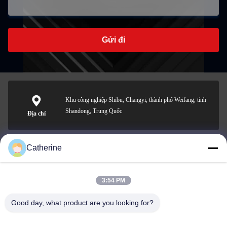
Gửi đi
Khu công nghiệp Shibu, Changyi, thành phố Weifang, tỉnh
Shandong, Trung Quốc
Địa chỉ
Catherine
padraic@huayumachine.cn
E-mail
3:54 PM
Good day, what product are you looking for?
0086-152-6568-7399