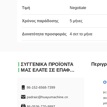
Τιμή
Negotiate
Χρόνος παράδοσης
5 μήνες
Δυνατότητα προσφοράς
4 σετ το μήνα
Περιγ
ΣΥΓΓΕΝΙΚΆ ΠΡΟΪΌΝΤΑ
ΜΑΣ ΕΛΆΤΕ ΣΕ ΕΠΑΦΉ ΜΕ
Ο
86-152-6568-7399
Η 
padraic@huayumachine.cn
αν
μο
86-0536-770-9997