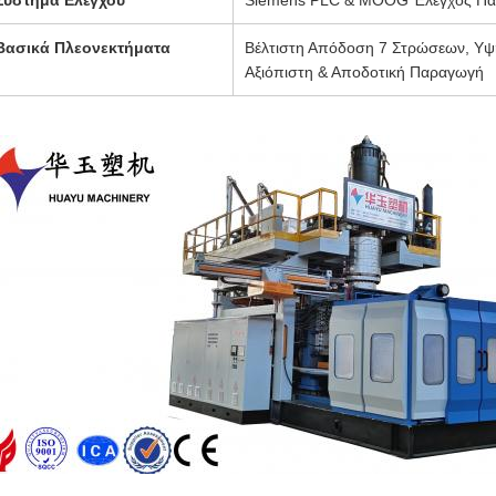
Σύστημα Ελέγχου
Siemens PLC & MOOG Έλεγχος Πά
Βασικά Πλεονεκτήματα
Βέλτιστη Απόδοση 7 Στρώσεων, Υψ
Αξιόπιστη & Αποδοτική Παραγωγή