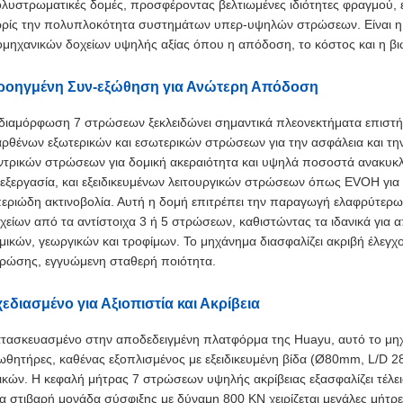
λυστρωματικές δομές, προσφέροντας βελτιωμένες ιδιότητες φραγμού, ε
ρίς την πολυπλοκότητα συστημάτων υπερ-υψηλών στρώσεων. Είναι η 
ομηχανικών δοχείων υψηλής αξίας όπου η απόδοση, το κόστος και η βι
ροηγμένη Συν-εξώθηση για Ανώτερη Απόδοση
διαμόρφωση 7 στρώσεων ξεκλειδώνει σημαντικά πλεονεκτήματα επιστήμ
ρθένων εξωτερικών και εσωτερικών στρώσεων για την ασφάλεια και τη
ντρικών στρώσεων για δομική ακεραιότητα και υψηλά ποσοστά ανακυκλ
εξεργασία, και εξειδικευμένων λειτουργικών στρώσεων όπως EVOH για
εριώδη ακτινοβολία. Αυτή η δομή επιτρέπει την παραγωγή ελαφρύτερω
χείων από τα αντίστοιχα 3 ή 5 στρώσεων, καθιστώντας τα ιδανικά για 
μικών, γεωργικών και τροφίμων. Το μηχάνημα διασφαλίζει ακριβή έλεγχ
ρώσης, εγγυώμενη σταθερή ποιότητα.
εδιασμένο για Αξιοπιστία και Ακρίβεια
τασκευασμένο στην αποδεδειγμένη πλατφόρμα της Huayu, αυτό το μηχ
ωθητήρες, καθένας εξοπλισμένος με εξειδικευμένη βίδα (Ø80mm, L/D 28
ικών. Η κεφαλή μήτρας 7 στρώσεων υψηλής ακρίβειας εξασφαλίζει τέλ
α στιβαρή μονάδα σύσφιξης με δύναμη 800 KN χειρίζεται μεγάλες μήτρ