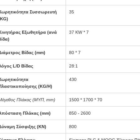
Χωρητικότητα Συσσωρευτή
35
(KG)
Κινητήρας Εξωθητήρα (ανά
37 KW * 7
βίδα)
Διάμετρος Βίδας (mm)
80 * 7
Λόγος L/D Βίδας
28:1
Χωρητικότητα
430
Πλαστικοποίησης (KG/H)
Μέγεθος Πλάκας (ΜΥΠ, mm)
1500 * 1700 * 70
Απόσταση Πλάκας (mm)
850 - 2600
Δύναμη Σύσφιξης (KN)
800