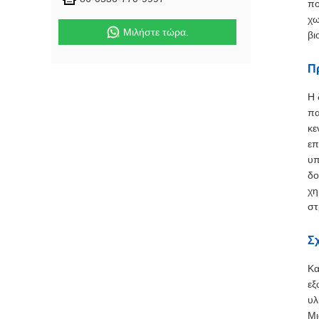
πο
χω
Μιλήστε τώρα.
βι
Π
Η 
πα
κε
επ
υπ
δο
χη
στ
Σχ
Κα
εξ
υλ
Μι