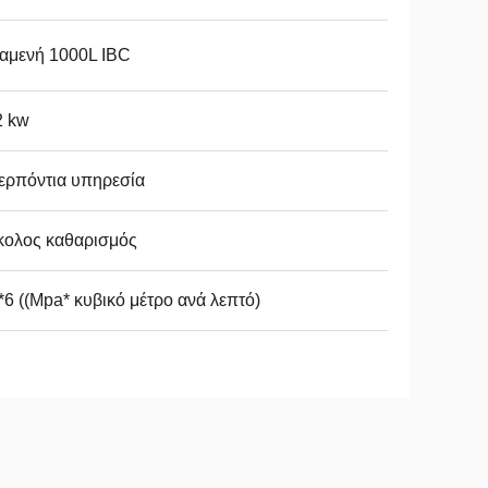
αμενή 1000L IBC
2 kw
ερπόντια υπηρεσία
κολος καθαρισμός
*6 ((Mpa* κυβικό μέτρο ανά λεπτό)