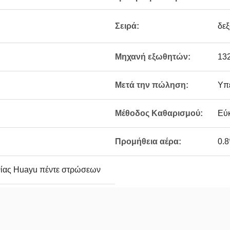
Σειρά:
δεξ
Μηχανή εξωθητών:
13
Μετά την πώληση:
Υπ
Μέθοδος Καθαρισμού:
Εύ
Προμήθεια αέρα:
0.8
χνίας Huayu πέντε στρώσεων