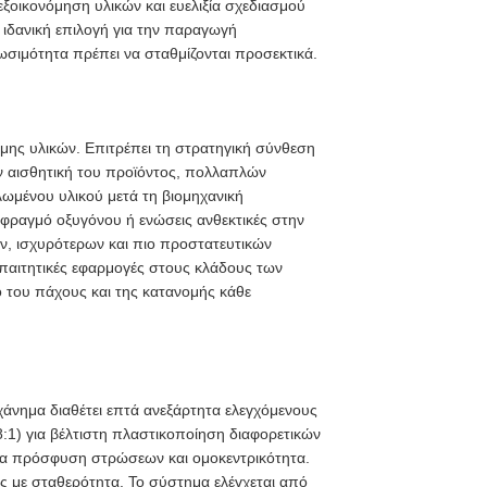
ξοικονόμηση υλικών και ευελιξία σχεδιασμού
ιδανική επιλογή για την παραγωγή
ωσιμότητα πρέπει να σταθμίζονται προσεκτικά.
ης υλικών. Επιτρέπει τη στρατηγική σύνθεση
ν αισθητική του προϊόντος, πολλαπλών
ωμένου υλικού μετά τη βιομηχανική
 φραγμό οξυγόνου ή ενώσεις ανθεκτικές στην
ν, ισχυρότερων και πιο προστατευτικών
απαιτητικές εφαρμογές στους κλάδους των
ο του πάχους και της κατανομής κάθε
άνημα διαθέτει επτά ανεξάρτητα ελεγχόμενους
:1) για βέλτιστη πλαστικοποίηση διαφορετικών
εια πρόσφυση στρώσεων και ομοκεντρικότητα.
ες με σταθερότητα. Το σύστημα ελέγχεται από