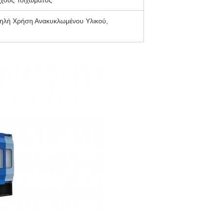
χους Τοιχώματος
ηλή Χρήση Ανακυκλωμένου Υλικού,