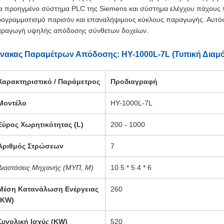
α προηγμένο σύστημα PLC της Siemens και σύστημα ελέγχου πάχους
ογραμματισμό παρισόν και επαναλήψιμους κύκλους παραγωγής. Αυτός
ραγωγή υψηλής απόδοσης σύνθετων δοχείων.
ίνακας Παραμέτρων Απόδοσης: HY-1000L-7L (Τυπική Δια
Χαρακτηριστικό / Παράμετρος
Προδιαγραφή
Μοντέλο
HY-1000L-7L
Εύρος Χωρητικότητας (L)
200 - 1000
Αριθμός Στρώσεων
7
Διαστάσεις Μηχανής (ΜΥΠ, Μ)
10.5 * 5.4 * 6
Μέση Κατανάλωση Ενέργειας
260
(KW)
Συνολική Ισχύς (KW)
520