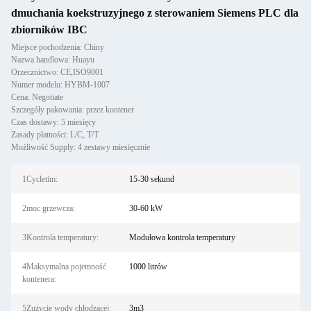
dmuchania koekstruzyjnego z sterowaniem Siemens PLC dla
zbiorników IBC
Miejsce pochodzenia: Chiny
Nazwa handlowa: Huayu
Orzecznictwo: CE,ISO9001
Numer modelu: HYBM-1007
Cena: Negotiate
Szczegóły pakowania: przez kontener
Czas dostawy: 5 miesięcy
Zasady płatności: L/C, T/T
Możliwość Supply: 4 zestawy miesięcznie
1Cycletim:
15-30 sekund
2moc grzewcza:
30-60 kW
3Kontrola temperatury:
Modułowa kontrola temperatury
4Maksymalna pojemność
1000 litrów
kontenera:
5Zużycie wody chłodzącej:
3m3