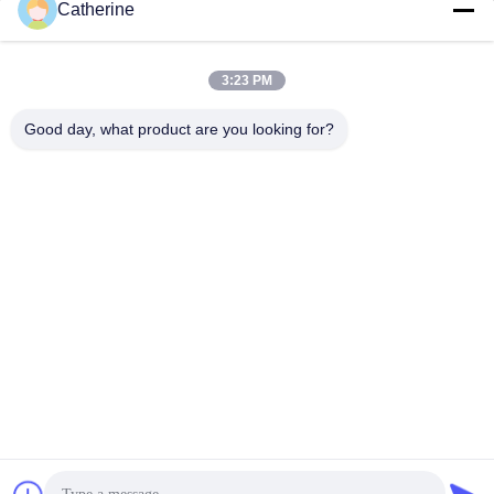
Catherine
3:23 PM
Zatwierdź
Good day, what product are you looking for?
Obszar przemysłowy Shibu, Changyi, miasto Weifang,
prowincja Shandong, Chiny
Adres
padraic@huayumachine.cn
E-mail
0086-152-6568-7399