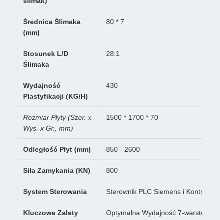
ślimak)
Średnica Ślimaka
80 * 7
(mm)
Stosunek L/D
28:1
Ślimaka
Wydajność
430
Plastyfikacji (KG/H)
Rozmiar Płyty (Szer. x
1500 * 1700 * 70
Wys. x Gr., mm)
Odległość Płyt (mm)
850 - 2600
Siła Zamykania (KN)
800
System Sterowania
Sterownik PLC Siemens i Kontrola 
Kluczowe Zalety
Optymalna Wydajność 7-warstwowa,