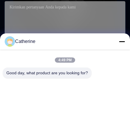
Catherine
4:49 PM
Kirimkan
Good day, what product are you looking for?
Daerah Industri Shibu, Changyi, Kota Weifang, Provinsi
Shandong, Cina
Alamat