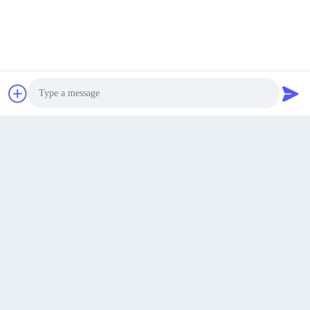
padraic@huayumachine.cn
E-mail
0086-152-6568-7399
Dapatkan Harga Terbaik
bicara sekarang
Telepon
bicara sekarang
Photo
Weifang Huayu Plastic Machinery Co., Ltd.
Video Call
Audio Call
Weifang Huayu Plastic Machinery Co., Ltd.