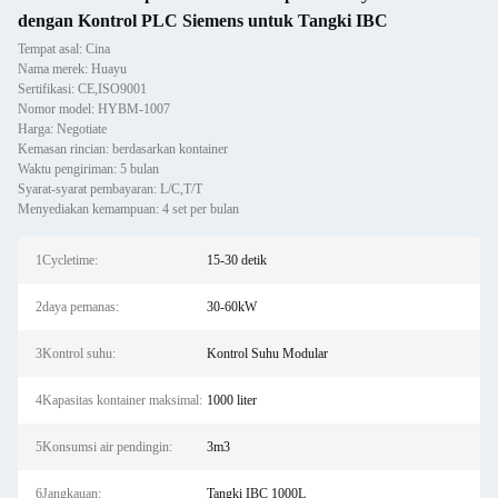
dengan Kontrol PLC Siemens untuk Tangki IBC
Tempat asal: Cina
Nama merek: Huayu
Sertifikasi: CE,ISO9001
Nomor model: HYBM-1007
Harga: Negotiate
Kemasan rincian: berdasarkan kontainer
Waktu pengiriman: 5 bulan
Syarat-syarat pembayaran: L/C,T/T
Menyediakan kemampuan: 4 set per bulan
1Cycletime:
15-30 detik
2daya pemanas:
30-60kW
3Kontrol suhu:
Kontrol Suhu Modular
4Kapasitas kontainer maksimal:
1000 liter
5Konsumsi air pendingin:
3m3
6Jangkauan:
Tangki IBC 1000L