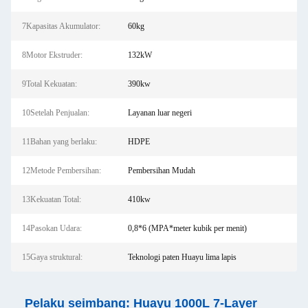
7Kapasitas Akumulator:
60kg
8Motor Ekstruder:
132kW
9Total Kekuatan:
390kw
10Setelah Penjualan:
Layanan luar negeri
11Bahan yang berlaku:
HDPE
12Metode Pembersihan:
Pembersihan Mudah
13Kekuatan Total:
410kw
14Pasokan Udara:
0,8*6 (MPA*meter kubik per menit)
15Gaya struktural:
Teknologi paten Huayu lima lapis
Pelaku seimbang: Huayu 1000L 7-Layer