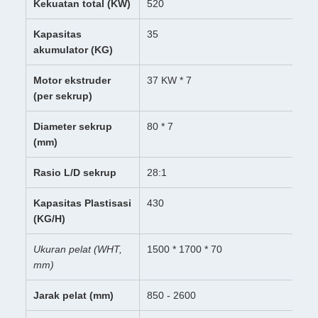
Kekuatan total (KW)
520
Kapasitas
35
akumulator (KG)
Motor ekstruder
37 KW * 7
(per sekrup)
Diameter sekrup
80 * 7
(mm)
Rasio L/D sekrup
28:1
Kapasitas Plastisasi
430
(KG/H)
Ukuran pelat (WHT,
1500 * 1700 * 70
mm)
Jarak pelat (mm)
850 - 2600