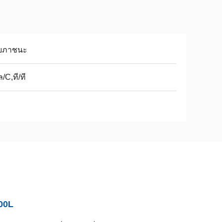
ยภาชนะ
/C,ที/ที
000L