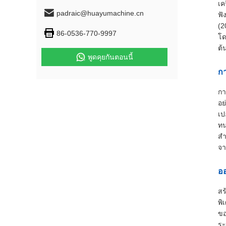
เค
padraic@huayumachine.cn
ฟั
(2
86-0536-770-9997
โด
ต้
พูดคุยกันตอนนี้
กา
กา
อย
เป
ทน
สำ
จา
อ
สร
พิ
ขอ
ระ