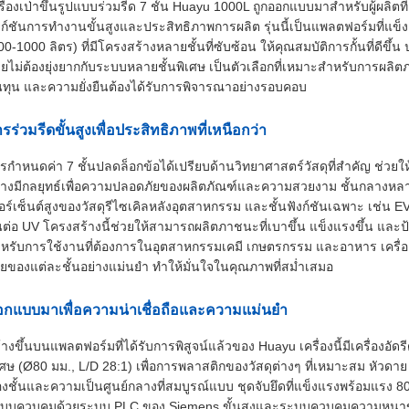
รื่องเป่าขึ้นรูปแบบร่วมรีด 7 ชั้น Huayu 1000L ถูกออกแบบมาสำหรับผู้ผลิตท
งก์ชันการทำงานขั้นสูงและประสิทธิภาพการผลิต รุ่นนี้เป็นแพลตฟอร์มที่
00-1000 ลิตร) ที่มีโครงสร้างหลายชั้นที่ซับซ้อน ให้คุณสมบัติการกั้นที่ดี
ยไม่ต้องยุ่งยากกับระบบหลายชั้นพิเศษ เป็นตัวเลือกที่เหมาะสำหรับการผลิ
นทุน และความยั่งยืนต้องได้รับการพิจารณาอย่างรอบคอบ
รร่วมรีดขั้นสูงเพื่อประสิทธิภาพที่เหนือกว่า
รกำหนดค่า 7 ชั้นปลดล็อกข้อได้เปรียบด้านวิทยาศาสตร์วัสดุที่สำคัญ ช่วยใ
่างมีกลยุทธ์เพื่อความปลอดภัยของผลิตภัณฑ์และความสวยงาม ชั้นกลางหล
อร์เซ็นต์สูงของวัสดุรีไซเคิลหลังอุตสาหกรรม และชั้นฟังก์ชันเฉพาะ เช่น
ต่อ UV โครงสร้างนี้ช่วยให้สามารถผลิตภาชนะที่เบาขึ้น แข็งแรงขึ้น และป้
หรับการใช้งานที่ต้องการในอุตสาหกรรมเคมี เกษตรกรรม และอาหาร เคร
ยของแต่ละชั้นอย่างแม่นยำ ทำให้มั่นใจในคุณภาพที่สม่ำเสมอ
อกแบบมาเพื่อความน่าเชื่อถือและความแม่นยำ
้างขึ้นบนแพลตฟอร์มที่ได้รับการพิสูจน์แล้วของ Huayu เครื่องนี้มีเครื่องอัดรี
เศษ (Ø80 มม., L/D 28:1) เพื่อการพลาสติกของวัสดุต่างๆ ที่เหมาะสม หัวดาย
งชั้นและความเป็นศูนย์กลางที่สมบูรณ์แบบ ชุดจับยึดที่แข็งแรงพร้อมแรง 8
บบควบคุมด้วยระบบ PLC ของ Siemens ขั้นสูงและระบบควบคุมความหนาข