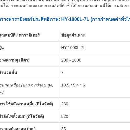
นได้อย่างแม่นยำและรอบการผลิตที่ทำซ้ำได้ การผสมผสานนี้ให้การผลิตภาชนะท
รางพารามิเตอร์ประสิทธิภาพ: HY-1000L-7L (การกำหนดค่าทั่วไ
คุณสมบัติ / พารามิเตอร์
ข้อมูลจำเพาะ
ุ่น
HY-1000L-7L
ช่วงความจุ (ลิตร)
200 - 1000
จำนวนชั้น
7
ขนาดเครื่อง (ยาว x กว้าง x สูง,
10.5 * 5.4 * 6
ม.)
การใช้พลังงานเฉลี่ย (กิโลวัตต์)
260
กำลังไฟทั้งหมด (กิโลวัตต์)
520
ความจุตัวสะสม (กก.)
35