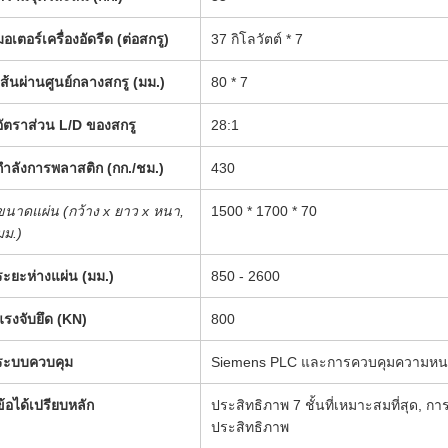
มอเตอร์เครื่องอัดรีด (ต่อสกรู)
37 กิโลวัตต์ * 7
เส้นผ่านศูนย์กลางสกรู (มม.)
80 * 7
อัตราส่วน L/D ของสกรู
28:1
กำลังการพลาสติก (กก./ชม.)
430
ขนาดแผ่น (กว้าง x ยาว x หนา,
1500 * 1700 * 70
มม.)
ระยะห่างแผ่น (มม.)
850 - 2600
แรงจับยึด (KN)
800
ระบบควบคุม
Siemens PLC และการควบคุมความห
ข้อได้เปรียบหลัก
ประสิทธิภาพ 7 ชั้นที่เหมาะสมที่สุด, การใ
ประสิทธิภาพ