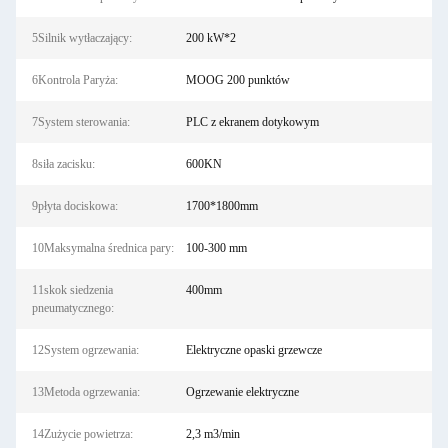
5Silnik wytłaczający:
200 kW*2
6Kontrola Paryża:
MOOG 200 punktów
7System sterowania:
PLC z ekranem dotykowym
8siła zacisku:
600KN
9płyta dociskowa:
1700*1800mm
10Maksymalna średnica pary:
100-300 mm
11skok siedzenia
400mm
pneumatycznego:
12System ogrzewania:
Elektryczne opaski grzewcze
13Metoda ogrzewania:
Ogrzewanie elektryczne
14Zużycie powietrza:
2,3 m3/min