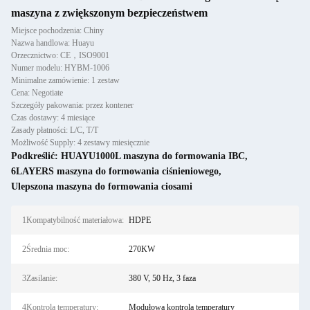
maszyna z zwiększonym bezpieczeństwem
Miejsce pochodzenia: Chiny
Nazwa handlowa: Huayu
Orzecznictwo: CE，ISO9001
Numer modelu: HYBM-1006
Minimalne zamówienie: 1 zestaw
Cena: Negotiate
Szczegóły pakowania: przez kontener
Czas dostawy: 4 miesiące
Zasady płatności: L/C, T/T
Możliwość Supply: 4 zestawy miesięcznie
Podkreślić:
HUAYU1000L maszyna do formowania IBC
,
6LAYERS maszyna do formowania ciśnieniowego
,
Ulepszona maszyna do formowania ciosami
1Kompatybilność materiałowa:
HDPE
2Średnia moc:
270KW
3Zasilanie:
380 V, 50 Hz, 3 faza
4Kontrola temperatury:
Modułowa kontrola temperatury