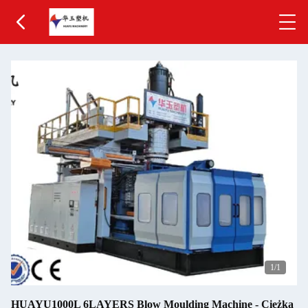
1
/1
HUAYU1000L 6LAYERS Blow Moulding Machine - Ciężka