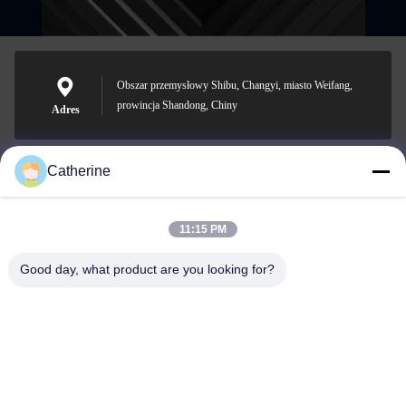
Obszar przemysłowy Shibu, Changyi, miasto Weifang,
prowincja Shandong, Chiny
Adres
Catherine
padraic@huayumachine.cn
E-mail
11:15 PM
Good day, what product are you looking for?
0086-152-6568-7399
Telefon