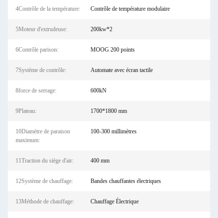
4Contrôle de la température:
Contrôle de température modulaire
5Moteur d'extrudeuse:
200kw*2
6Contrôle parison:
MOOG 200 points
7Système de contrôle:
Automate avec écran tactile
8force de serrage:
600kN
9Plateau:
1700*1800 mm
10Diamètre de paraison
100-300 millimètres
maximum:
11Traction du siège d'air:
400 mm
12Système de chauffage:
Bandes chauffantes électriques
13Méthode de chauffage:
Chauffage Électrique