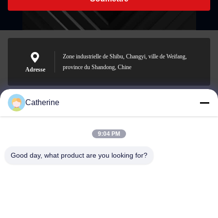
Zone industrielle de Shibu, Changyi, ville de Weifang,
province du Shandong, Chine
Adresse
Catherine
padraic@huayumachine.cn
E-mail
9:04 PM
Good day, what product are you looking for?
0086-152-6568-7399
Téléphone