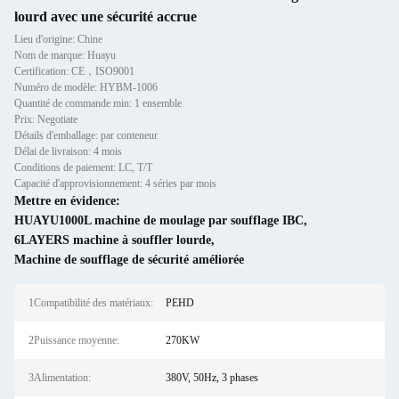
lourd avec une sécurité accrue
Lieu d'origine: Chine
Nom de marque: Huayu
Certification: CE，ISO9001
Numéro de modèle: HYBM-1006
Quantité de commande min: 1 ensemble
Prix: Negotiate
Détails d'emballage: par conteneur
Délai de livraison: 4 mois
Conditions de paiement: LC, T/T
Capacité d'approvisionnement: 4 séries par mois
Mettre en évidence:
HUAYU1000L machine de moulage par soufflage IBC
,
6LAYERS machine à souffler lourde
,
Machine de soufflage de sécurité améliorée
1Compatibilité des matériaux:
PEHD
2Puissance moyenne:
270KW
3Alimentation:
380V, 50Hz, 3 phases