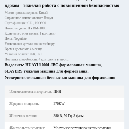
вдохом - тяжелая работа с повышенной безопасностью
Место происхождения: Китай
Фирменное наименование: Huayu
Сертификация: CE，ISO9001
Номер модели: HYBM-1006
Количество мин заказа: 1 комплект
Цена: Negotiate
Упаковывая детали: по контейнеру
Время доставки: 4 месяца
Условия оплаты: Л/К, Т/Т
Поставка способности: 4 комплекта в месяц
Выделить:
HUAYU1000L IBC формовочная машина
,
6LAYERS тяжелая машина для формования
,
Усовершенствованная безопасная машина для формования
1Совместимость материалов:
ПНД
2Средняя мощность:
270KW
3Источник питания:
380 В, 50 Гц, 3 фазы
4Контроль температуры:
Модульное регулирование температуры