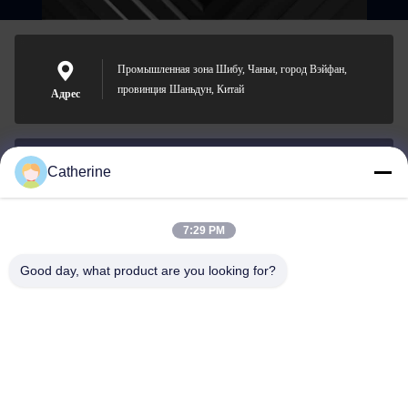
Промышленная зона Шибу, Чаньи, город Вэйфан,
провинция Шаньдун, Китай
Адрес
Catherine
padraic@huayumachine.cn
Электронная
почта
7:29 PM
Good day, what product are you looking for?
0086-152-6568-7399
Телефон