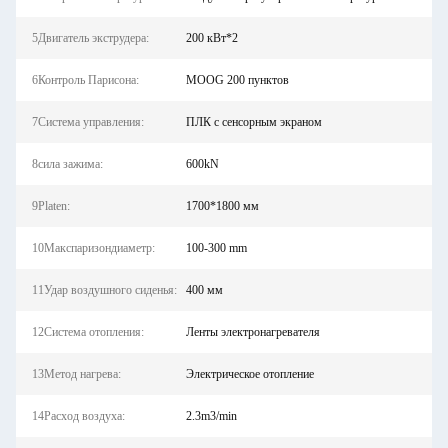
5Двигатель экструдера:
200 кВт*2
6Контроль Парисона:
MOOG 200 пунктов
7Система управления:
ПЛК с сенсорным экраном
8сила зажима:
600kN
9Platen:
1700*1800 мм
10Макспаризондиаметр:
100-300 mm
11Удар воздушного сиденья:
400 мм
12Система отопления:
Ленты электронагревателя
13Метод нагрева:
Электрическое отопление
14Расход воздуха:
2.3m3/min