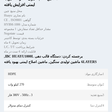
ایمنی افزایش یافته
محل منبع: چین
نام تجاری: Huayu
گواهی: CE，ISO9001
شماره مدل: HYBM-1006
مقدار حداقل تعداد سفارش: 1 مجموعه
قیمت: Negotiate
جزئیات بسته بندی: توسط کانتینر
زمان تحویل: 4 ماه
شرایط پرداخت: L/C، T/T
قابلیت ارائه: 4 ست در ماه
برجسته کردن:
دستگاه قالب دهی IBC HUAYU1000L
,
دی سنگین
,
ماشین اصلاح ایمنی بهبود یافته
HDPE
270 کیلو وات
380V ، 50Hz ، 3 فاز
کنترل دمای مدولار