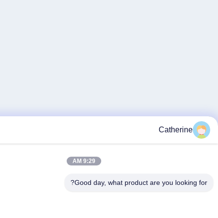
Ca
9:29 AM
Good day, what product are you