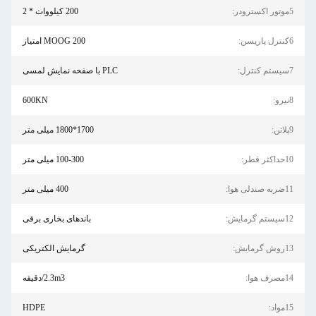
200 کیلووات * 2
MOOG 200 امتیاز
PLC با صفحه نمایش لمسی
600KN
1700*1800 میلی متر
100-300 میلی متر
400 میلی متر
باندهای بخاری برقی
گرمایش الکتریکی
2.3m3/دقیقه
HDPE