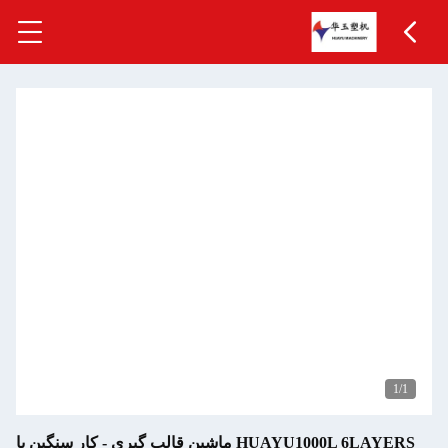
HUAYU1000L 6LAYERS ماشین قالب گیری - کار سنگین با