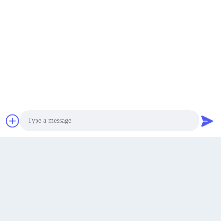
Daerah Industri Shibu, Changyi, Kota Weifang, Provinsi
Shandong, Cina
Alamat
padraic@huayumachine.cn
E-mail
Dapatkan Harga Terbaik
bicara sekarang
bicara sekarang
0086-152-6568-7399
Telepon
Photo
Video Call
Audio Call