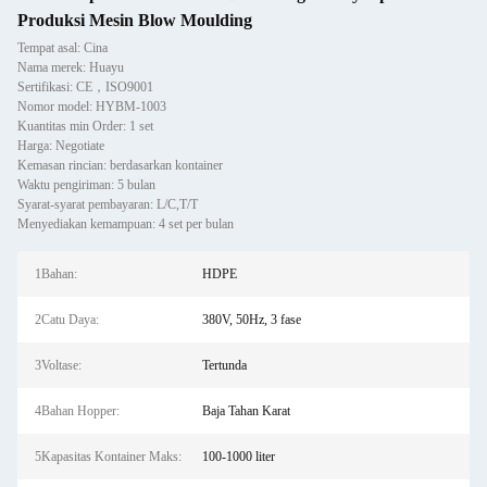
Produksi Mesin Blow Moulding
Tempat asal: Cina
Nama merek: Huayu
Sertifikasi: CE，ISO9001
Nomor model: HYBM-1003
Kuantitas min Order: 1 set
Harga: Negotiate
Kemasan rincian: berdasarkan kontainer
Waktu pengiriman: 5 bulan
Syarat-syarat pembayaran: L/C,T/T
Menyediakan kemampuan: 4 set per bulan
1Bahan:
HDPE
2Catu Daya:
380V, 50Hz, 3 fase
3Voltase:
Tertunda
4Bahan Hopper:
Baja Tahan Karat
5Kapasitas Kontainer Maks:
100-1000 liter