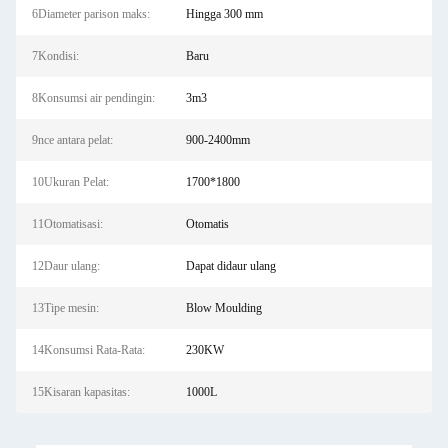
6Diameter parison maks:
Hingga 300 mm
7Kondisi:
Baru
8Konsumsi air pendingin:
3m3
9nce antara pelat:
900-2400mm
10Ukuran Pelat:
1700*1800
11Otomatisasi:
Otomatis
12Daur ulang:
Dapat didaur ulang
13Tipe mesin:
Blow Moulding
14Konsumsi Rata-Rata:
230KW
15Kisaran kapasitas:
1000L