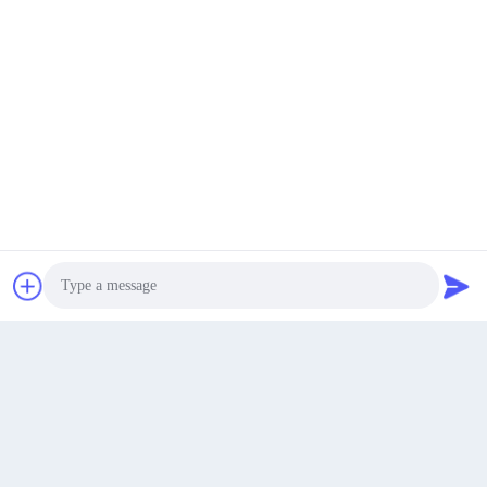
Shibu Sanayi Bölgesi, Changyi, Weifang Şehri, Shandong
Eyaleti, Çin
Adres
padraic@huayumachine.cn
E-posta
En İyi Fiyatı Alın
Şimdi konuşalım.
Şimdi konuşalım.
0086-152-6568-7399
Telefon.
Photo
Video Call