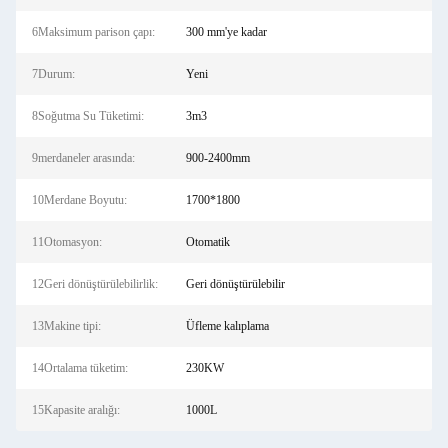
6Maksimum parison çapı:
300 mm'ye kadar
7Durum:
Yeni
8Soğutma Su Tüketimi:
3m3
9merdaneler arasında:
900-2400mm
10Merdane Boyutu:
1700*1800
11Otomasyon:
Otomatik
12Geri dönüştürülebilirlik:
Geri dönüştürülebilir
13Makine tipi:
Üfleme kalıplama
14Ortalama tüketim:
230KW
15Kapasite aralığı:
1000L