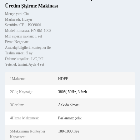
Üretim Şişirme Makinası
Menşe yeri: Çin
Marka adı: Huayu
Sertifika: CE，ISO9001
Model numarası: HYBM-1003
Min sipariş miktarı: 1 set
Fiyat: Negotiate
Ambalaj bilgileri: konteyner ile
Teslim süresi: 5 ay
Ödeme koşulları: L/C,T/T
Yetenek temini: Ayda 4 set
1Malzeme:
HDPE
2Güç Kaynağı:
380V, 50Hz, 3 fazlı
3Gerilim:
Askıda olması
4Hazne Malzemesi:
Paslanmaz çelik
5Maksimum Konteyner
100-1000 litre
Kapasitesi: