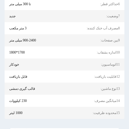
6حداکثر قطر:
تا 300 میلی متر
7وضعیت:
جدید
8مصرف آب خنک کننده:
3 متر مکعب
9بین صفحات:
900-2400 میلی متر
10اندازه بشقاب:
1700*1800
11اتوماسیون:
خودکار
12قابلیت بازیافت:
قابل بازیافت
13نوع ماشین:
قالب گیری دمشی
14میانگین مصرف:
230 کیلووات
15محدوده ظرفیت:
1000 لیتر