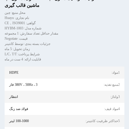
ماشین قالب گیری
محل منبع: چین
نام تجاری: Huayu
گواهی: CE，ISO9001
شماره مدل: HYBM-1003
مقدار حداقل تعداد سفارش: 1 مجموعه
قیمت: Negotiate
جزئیات بسته بندی: توسط کانتینر
زمان تحویل: 5 ماه
شرایط پرداخت: L/C، T/T
قابلیت ارائه: 4 ست در ماه
1مواد:
HDPE
2منبع تغذیه:
380V ، 50Hz ، 3 فاز
3ولتاژ:
انتظار
4مواد قیف:
فولاد ضد زنگ
5حداکثر ظرفیت کانتینر:
100-1000 لیتر