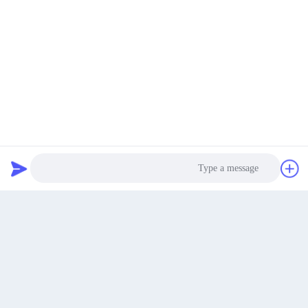
منطقه صنعتی شیبو، Changyi، شهر ویفانگ، استان شان
دونگ، چین
آدرس
padraic@huayumachine.cn
ایمیل
بهترین قیمت رو بدست بیار
حالا حرف بزن
حالا حرف بزن
0086-152-6568-7399
تلفن
Photo
Video Call
Audio Call