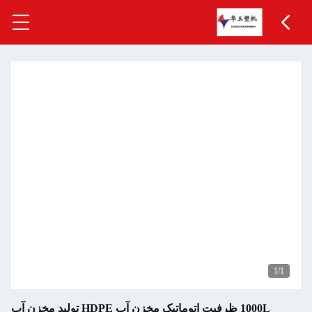
1
/1
1000L ظرفیت اتوماتیک مخزن آب HDPE تولید مخزن آب