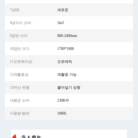
7상태:
새로운
8냉각수 소비:
3m3
9압반 사이:
900-2400mm
10압반 크기:
1700*1800
11오토메이션:
오토매틱
12재활용성:
재활용 가능
13머신 유형:
불어넣기 성형
14평균 소비:
230KW
15용량 범위:
1000L