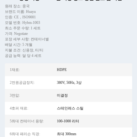
원래 장소: 중국
브랜드 이름: Huayu
인증: CE，ISO9001
모델 번호: Hybm-1003
최소 주문 수량: 1 세트
가격: Negotiate
포장 세부 사항: 컨테이너별
배달 시간: 5 개월
지불 조건: 신용장, 티/티
공급 능력: 달 당 4 세트
1재료:
HDPE
2전원공급장치:
380V, 50Hz, 3상
3전압:
미결정
4호퍼 재료:
스테인레스 스틸
5최대 컨테이너 용량:
100-1000 리터
6최대 패리슨 직경:
최대 300mm