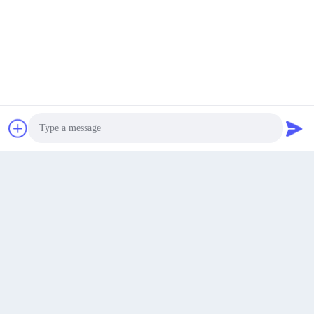
시부 산업구역, 차기, 웨이판 시, 중국 산동성
주소
padraic@huayumachine.cn
이메일
최고의 가격을 얻으십시오
지금 얘기해
지금 얘기해
0086-152-6568-7399
전화
Photo
Video Call
Audio Call
Weifang Huayu Plastic Machinery Co., Ltd.