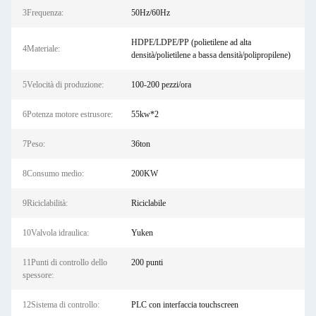
3Frequenza:
50Hz/60Hz
HDPE/LDPE/PP (polietilene ad alta
4Materiale:
densità/polietilene a bassa densità/polipropilene)
5Velocità di produzione:
100-200 pezzi/ora
6Potenza motore estrusore:
55kw*2
7Peso:
36ton
8Consumo medio:
200KW
9Riciclabilità:
Riciclabile
10Valvola idraulica:
Yuken
11Punti di controllo dello
200 punti
spessore:
12Sistema di controllo:
PLC con interfaccia touchscreen