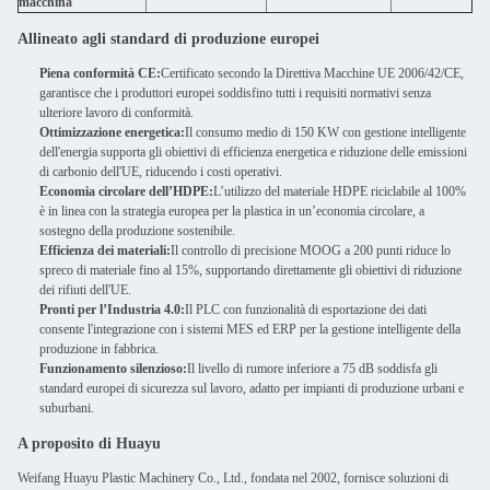
macchina
Allineato agli standard di produzione europei
Piena conformità CE:
Certificato secondo la Direttiva Macchine UE 2006/42/CE,
garantisce che i produttori europei soddisfino tutti i requisiti normativi senza
ulteriore lavoro di conformità.
Ottimizzazione energetica:
Il consumo medio di 150 KW con gestione intelligente
dell'energia supporta gli obiettivi di efficienza energetica e riduzione delle emissioni
di carbonio dell'UE, riducendo i costi operativi.
Economia circolare dell’HDPE:
L’utilizzo del materiale HDPE riciclabile al 100%
è in linea con la strategia europea per la plastica in un’economia circolare, a
sostegno della produzione sostenibile.
Efficienza dei materiali:
Il controllo di precisione MOOG a 200 punti riduce lo
spreco di materiale fino al 15%, supportando direttamente gli obiettivi di riduzione
dei rifiuti dell'UE.
Pronti per l’Industria 4.0:
Il PLC con funzionalità di esportazione dei dati
consente l'integrazione con i sistemi MES ed ERP per la gestione intelligente della
produzione in fabbrica.
Funzionamento silenzioso:
Il livello di rumore inferiore a 75 dB soddisfa gli
standard europei di sicurezza sul lavoro, adatto per impianti di produzione urbani e
suburbani.
A proposito di Huayu
Weifang Huayu Plastic Machinery Co., Ltd., fondata nel 2002, fornisce soluzioni di