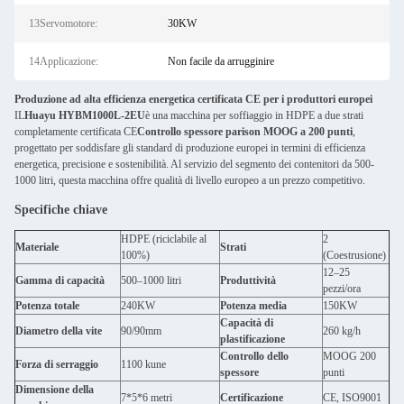
13Servomotore:
30KW
14Applicazione:
Non facile da arrugginire
Produzione ad alta efficienza energetica certificata CE per i produttori europei
IL
Huayu HYBM1000L-2EU
è una macchina per soffiaggio in HDPE a due strati
completamente certificata CE
Controllo spessore parison MOOG a 200 punti
,
progettato per soddisfare gli standard di produzione europei in termini di efficienza
energetica, precisione e sostenibilità. Al servizio del segmento dei contenitori da 500-
1000 litri, questa macchina offre qualità di livello europeo a un prezzo competitivo.
Specifiche chiave
HDPE (riciclabile al
2
Materiale
Strati
100%)
(Coestrusione)
12–25
Gamma di capacità
500–1000 litri
Produttività
pezzi/ora
Potenza totale
240KW
Potenza media
150KW
Capacità di
Diametro della vite
90/90mm
260 kg/h
plastificazione
Controllo dello
MOOG 200
Forza di serraggio
1100 kune
spessore
punti
Dimensione della
7*5*6 metri
Certificazione
CE, ISO9001