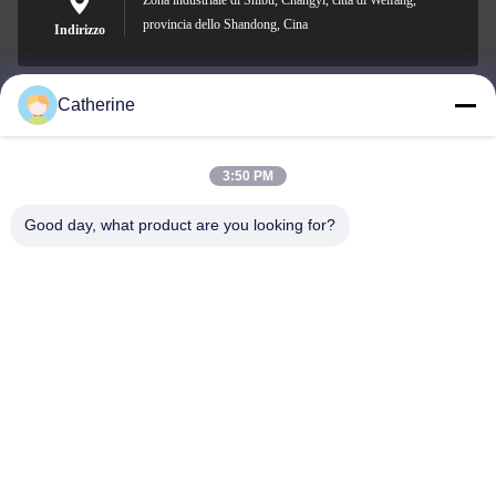
Zona industriale di Shibu, Changyi, città di Weifang,
provincia dello Shandong, Cina
Indirizzo
Catherine
padraic@huayumachine.cn
E-mail
3:50 PM
Good day, what product are you looking for?
0086-152-6568-7399
Telefono
Weifang Huayu Plastic Machinery Co., Ltd.