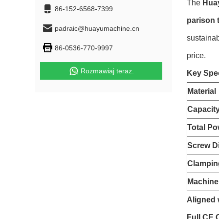
The
Hua
86-152-6568-7399
parison 
padraic@huayumachine.cn
sustainab
86-0536-770-9997
price.
Rozmawiaj teraz.
Key Spec
Material
Capacit
Total Po
Screw D
Clampin
Machine
Aligned 
Full CE 