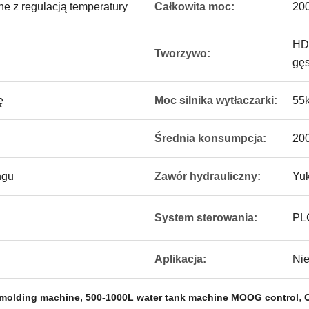
e z regulacją temperatury
Całkowita moc:
20
HDP
Tworzywo:
gęs
ę
Moc silnika wytłaczarki:
55
Średnia konsumpcja:
20
ngu
Zawór hydrauliczny:
Yu
System sterowania:
PLC
Aplikacja:
Nie
,
,
 molding machine
500-1000L water tank machine MOOG control