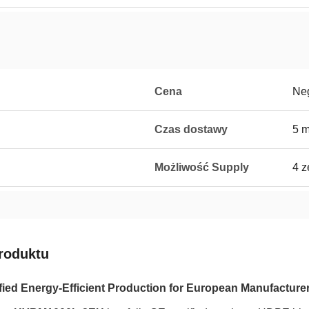
Cena
Neg
Czas dostawy
5 m
Możliwość Supply
4 z
roduktu
fied Energy-Efficient Production for European Manufacture