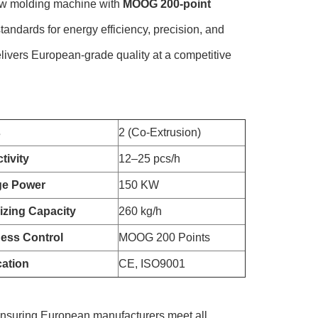
low molding machine with
MOOG 200-point
andards for energy efficiency, precision, and
livers European-grade quality at a competitive
s
2 (Co-Extrusion)
tivity
12–25 pcs/h
ge Power
150 KW
cizing Capacity
260 kg/h
ess Control
MOOG 200 Points
cation
CE, ISO9001
ensuring European manufacturers meet all