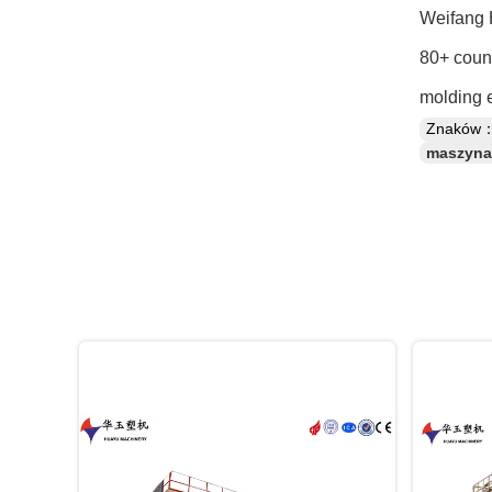
Weifang H
80+ count
molding 
Znaków
maszyna