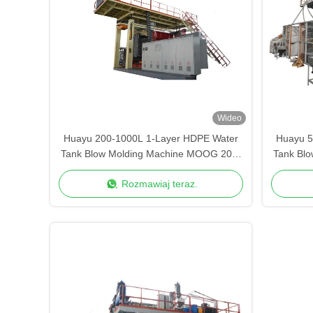
Wideo
Huayu 200-1000L 1-Layer HDPE Water
Huayu 5
Tank Blow Molding Machine MOOG 200-
Tank Bl
Point Control High Speed Production
Point 
Rozmawiaj teraz.