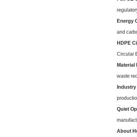
regulator
Energy O
and carbo
HDPE Ci
Circular
Material 
waste red
Industry
producti
Quiet Op
manufactu
About H