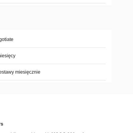
otiate
iesięcy
estawy miesięcznie
rs