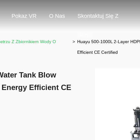
Pokaz VR
O Nas
Skontaktuj Się Z
Nami
trzu Z Zbiornikiem Wody O
>
Huayu 500-1000L 2-Layer HDP
Efficient CE Certified
Water Tank Blow
Energy Efficient CE