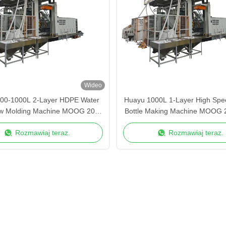
Wideo
00-1000L 2-Layer HDPE Water
Huayu 1000L 1-Layer High Spee
ow Molding Machine MOOG 200-
Bottle Making Machine MOOG 2
Parison Control for Industrial
Control for Quick Turnaround P
Rozmawiaj teraz.
Rozmawiaj teraz.
Production