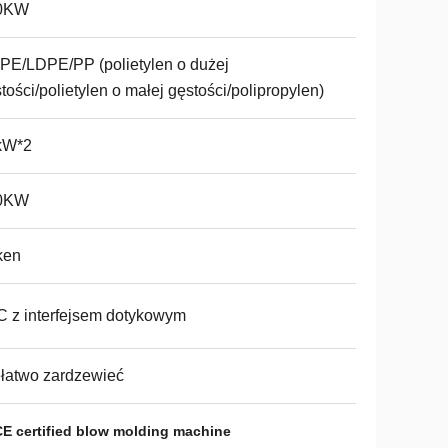
0KW
E/LDPE/PP (polietylen o dużej
tości/polietylen o małej gęstości/polipropylen)
kW*2
0KW
ken
 z interfejsem dotykowym
łatwo zardzewieć
CE certified blow molding machine