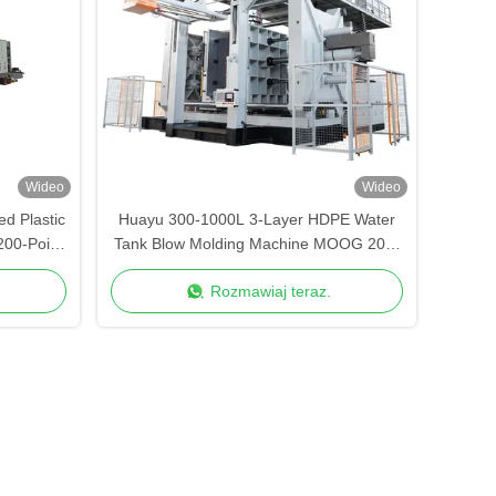
Wideo
Wideo
d Plastic
Huayu 300-1000L 3-Layer HDPE Water
00-Point
Tank Blow Molding Machine MOOG 200-
roduction
Point Control for Durable Storage
Rozmawiaj teraz.