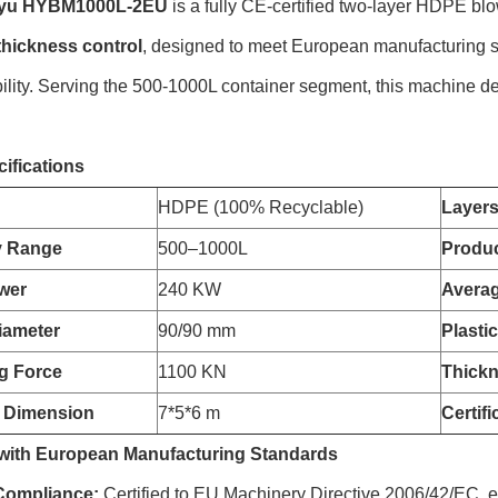
yu HYBM1000L-2EU
is a fully CE-certified two-layer HDPE b
thickness control
, designed to meet European manufacturing st
ility. Serving the 500-1000L container segment, this machine de
ifications
HDPE (100% Recyclable)
Layer
y Range
500–1000L
Produc
wer
240 KW
Avera
iameter
90/90 mm
Plasti
g Force
1100 KN
Thickn
 Dimension
7*5*6 m
Certifi
with European Manufacturing Standards
Compliance:
Certified to EU Machinery Directive 2006/42/EC, 