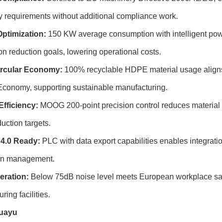
y requirements without additional compliance work.
ptimization:
150 KW average consumption with intelligent po
n reduction goals, lowering operational costs.
rcular Economy:
100% recyclable HDPE material usage aligns w
 Economy, supporting sustainable manufacturing.
Efficiency:
MOOG 200-point precision control reduces material 
uction targets.
 4.0 Ready:
PLC with data export capabilities enables integrat
on management.
eration:
Below 75dB noise level meets European workplace safe
ring facilities.
uayu