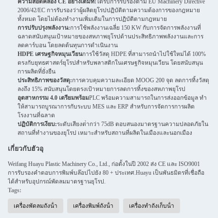
ความสอดคล้อง CE อย่างเต็มที่:
ได้รับการรับรองตาม EU Machinery Directive
2006/42/EC การรับรองว่าผู้ผลิตยุโรปปฏิบัติตามความต้องการของกฎหมาย
ทั้งหมด โดยไม่ต้องทํางานเพิ่มเติมในการปฏิบัติตามกฎหมาย
การปรับปรุงพลังงาน:
การใช้พลังงานเฉลี่ย 150 KW กับการจัดการพลังงานที่
ฉลาดสนับสนุนเป้าหมายของสหภาพยุโรปด้านประสิทธิภาพพลังงานและการ
ลดคาร์บอน โดยลดต้นทุนการดําเนินงาน
HDPE เศรษฐกิจหมุนเวียน
การใช้วัสดุ HDPE ที่สามารถนําไปใช้ใหม่ได้ 100%
ตรงกับยุทธศาสตร์ยุโรปสําหรับพลาสติกในเศรษฐกิจหมุนเวียน โดยสนับสนุน
การผลิตที่ยั่งยืน
ประสิทธิภาพของวัสดุ:
การควบคุมความละเอียด MOOG 200 จุด ลดการทิ้งวัสดุ
ลงถึง 15% สนับสนุนโดยตรงเป้าหมายการลดการทิ้งของสหภาพยุโรป
อุตสาหกรรม 4.0 เตรียมพร้อม
PLC พร้อมความสามารถในการส่งออกข้อมูล ทํา
ให้สามารถบูรณาการกับระบบ MES และ ERP สําหรับการจัดการการผลิต
โรงงานที่ฉลาด
ปฏิบัติการเงียบ:
ระดับเสียงต่ํากว่า 75dB ตอบสนองมาตรฐานความปลอดภัยใน
สถานที่ทํางานของยุโรป เหมาะสําหรับสถานที่ผลิตในเมืองและนอกเมือง
เกี่ยวกับฮัวอุ
Weifang Huayu Plastic Machinery Co., Ltd., ก่อตั้งในปี 2002 ส่ง CE และ ISO9001
การรับรองคําตอบการพิมพ์บล๊อปไปยัง 80 + ประเทศ.Huayu เป็นพันธมิตรที่เชื่อถือ
ได้สําหรับอุปกรณ์พัดลมมาตรฐานยุโรป.
Tags:
เครื่องพัดลมถังน้ํา
เครื่องพิมพ์ถังน้ํา
เครื่องทําถังเก็บน้ํา