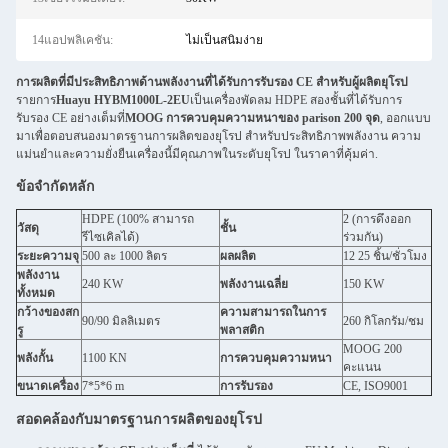
14แอปพลิเคชัน:
ไม่เป็นสนิมง่าย
การผลิตที่มีประสิทธิภาพด้านพลังงานที่ได้รับการรับรอง CE สําหรับผู้ผลิตยุโรป
รายการ
Huayu HYBM1000L-2EU
เป็นเครื่องพัดลม HDPE สองชั้นที่ได้รับการ
รับรอง CE อย่างเต็มที่
MOOG การควบคุมความหนาของ parison 200 จุด
, ออกแบบ
มาเพื่อตอบสนองมาตรฐานการผลิตของยุโรป สําหรับประสิทธิภาพพลังงาน ความ
แม่นยําและความยั่งยืนเครื่องนี้มีคุณภาพในระดับยุโรป ในราคาที่คุ้มค่า.
ข้อจํากัดหลัก
HDPE (100% สามารถ
2 (การดึงออก
วัสดุ
ชั้น
รีไซเคิลได้)
ร่วมกัน)
ระยะความจุ
500 ละ 1000 ลิตร
ผลผลิต
12 25 ชิ้น/ชั่วโมง
พลังงาน
240 KW
พลังงานเฉลี่ย
150 KW
ทั้งหมด
กว้างของสก
ความสามารถในการ
90/90 มิลลิเมตร
260 กิโลกรัม/ชม
รู
พลาสติก
MOOG 200
พลังกั้น
1100 KN
การควบคุมความหนา
คะแนน
ขนาดเครื่อง
7*5*6 m
การรับรอง
CE, ISO9001
สอดคล้องกับมาตรฐานการผลิตของยุโรป