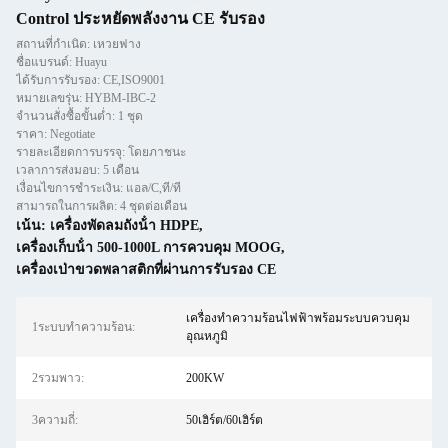
Control ประหยัดพลังงาน CE รับรอง
สถานที่กำเนิด: เหวยฟาง
ชื่อแบรนด์: Huayu
ได้รับการรับรอง: CE,ISO9001
หมายเลขรุ่น: HYBM-IBC-2
จำนวนสั่งซื้อขั้นต่ำ: 1 ชุด
ราคา: Negotiate
รายละเอียดการบรรจุ: โดยภาชนะ
เวลาการส่งมอบ: 5 เดือน
เงื่อนไขการชำระเงิน: แอล/C,ที/ที
สามารถในการผลิต: 4 ชุดต่อเดือน
เน้น:
เครื่องพัดลมถังน้ํา HDPE
,
เครื่องเก็บน้ํา 500-1000L การควบคุม MOOG
,
เครื่องเป่าขวดพลาสติกที่ผ่านการรับรอง CE
เครื่องทำความร้อนไฟฟ้าพร้อมระบบควบคุม
1ระบบทำความร้อน:
อุณหภูมิ
2รวมพาว:
200KW
3ความถี่:
50เฮิร์ต/60เฮิร์ต