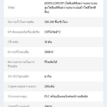
HDPE/LDPE/PP (โพลีเอทิลีนความหนาแน่น
4วัสดุ:
สูง/โพลีเอทิลีนความหนาแน่นต่ำ/โพลีโพรพี
ลีน)
5ความเร็วในการผลิต:
100-200 ชิ้น/ชั่วโมง
6กำลังมอเตอร์เครื่องอัดรีด:
55กิโลวัตต์*2
7น้ำหนัก:
36 ตัน
8การบริโภคเฉลี่ย:
200KW
9ความสามารถในการ
รีไซเคิลได้
รีไซเคิล:
10วาล์วไฮดรอลิก:
ยากิน
11จุดควบคุมความหนา:
200แต้ม
12ระบบควบคุม:
PLC พร้อมอินเทอร์เฟซหน้าจอสัมผัส
13เซอร์โวมอเตอร์:
30KW