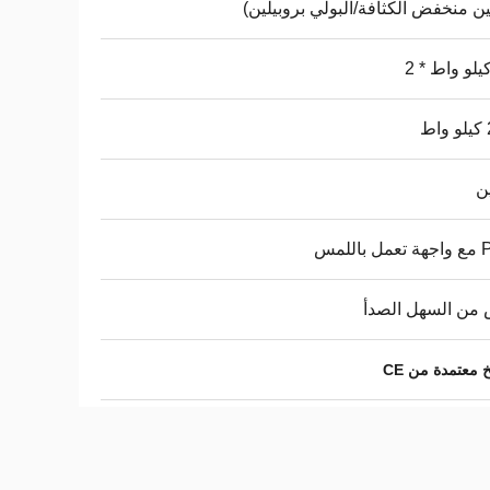
لين منخفض الكثافة/البولي بروبيلين)
ط
ن
باللمس
من السهل الصدأ
 معتمدة من CE