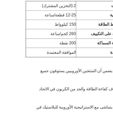
2 (التخزين المشترك)
ية
12-25 قطعة/ساعة
 الطاقة
150 كيلوواط
 على التكييف
260 كجم/ساعة
 السماكة
200 نقطة
ة
الموافقة المعتمدة
جب التوجيه الأوروبي للآلات 2006/42/EC، مما يضمن أن المنتجين الأوروبيين يستوفون جميع
اف كفاءة الطاقة والحد من الكربون في الاتحاد
دام مواد HDPE قابلة لإعادة التدوير بنسبة 100٪ يتماشى مع الاستراتيجية الأوروبية للبلاستيك في