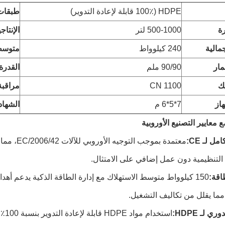
HDPE (100٪ قابلة لإعادة التدوير)
طبقات
ة
500-1000 لتر
الإنتاج
جمالية
240 كيلوواط
متوسط
ار
90/90 ملم
القدرة
ك
1100 CN
مراقبة
از
7*5*6 م
الشهاد
 معايير التصنيع الأوروبية
مل لـ CE:
معتمدة بمو
التنظيمية دون عمل إضافي على الامتثال.
اقة:
150 كيلوواط متوسط الاستهلاك مع إدارة الطاقة الذكية يدعم أهد
 مما يقلل من تكاليف التشغيل.
ي لـ HDPE:
استخ