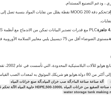
ري ، ودعم التصنيع المستدام.
د:
فايات.
PLC مع قدرات تصدير البيانات تمكن من الاندماج مع أنظمة MES و ERP لإدارة إنتاج المصنع الذكي.
ة
مستوى الضوضاء أقل من 75 ديسيبل يلبي معايير السلا
：
آلة صناعة صناعة الماء,آلة صب خزان المياه,آلة صنع خزانات المياه
من خزانات المياه HDPE,500-1000L حاوية المياه الآلة تحكم MOOG,ماكينة نفخ معتمدة من CE
water storage tank making