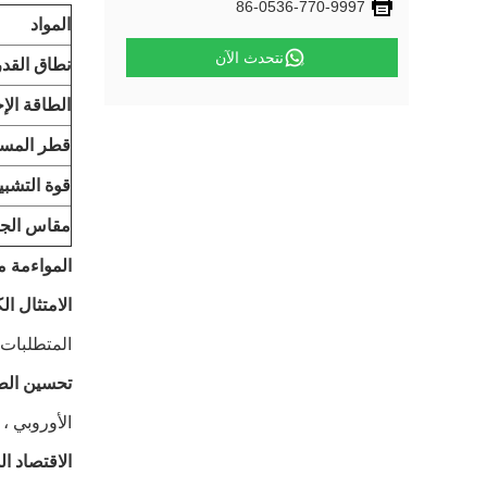
86-0536-770-9997
المواد
نتحدث الآن
نطاق القدر
الطاقة الإ
قطر المسم
قوة التشبي
مقاس الجه
المواءمة مع
الامتثال الكا
المتطلبات 
تحسين الط
الأوروبي ،
الاقتصاد الدور