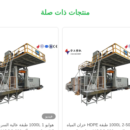
منتجات ذات صلة
فيديو
هوايو 500-1000L 2 طبقة HDPE خزان المياه
هوايو 1000L 1 طبقة عالية