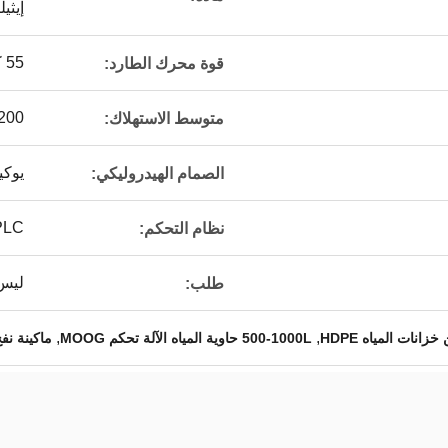
إيثي
55 كيلو واط * 2
قوة محرك الطارد:
200 كيلو وا
متوسط ​​الاستهلاك:
يوكي
الصمام الهيدروليكي:
PLC مع واجهة تعمل 
نظام التحكم:
ليس 
طلب:
,
,
انات المياه HDPE
500-1000L حاوية المياه الآلة تحكم MOOG
ماكينة نفخ