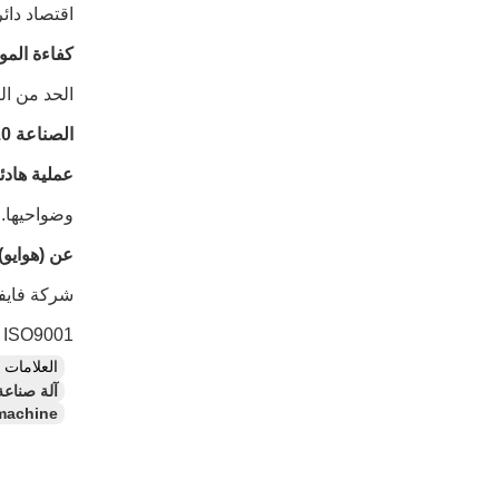
اقتصاد دائ
كفاءة الموا
الحد من الن
الصناعة 4.0 جاهزة
عملية هادئ
وضواحيها.
عن (هوايو)
ISO9001 إلى أكثر من 80 دولة.هوايو هو شريكك الموثوق به لمعدات الصب القياسية الأوروبية.
العلامات
آلة صناعة صناعة الصقيع 
 machine