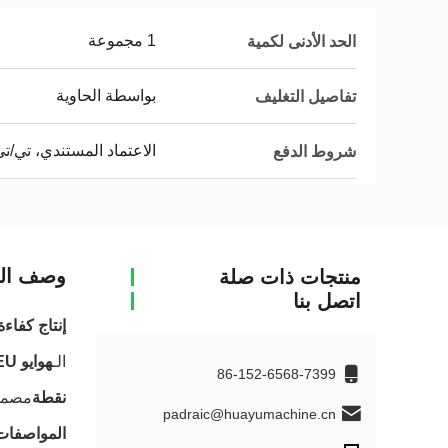
1 مجموعة
الحد الأدنى لكمية
بواسطة الحاوية
تفاصيل التغليف
الاعتماد المستندي، تي/ت
شروط الدفع
وصف الم
منتجات ذات صلة
اتصل بنا
إنتاج كفاءة في 
الـ
هوايو HYBM1000L-2EU
86-152-6568-7399
نقطة
مصممة
padraic@huayumachine.cn
المواصفات 