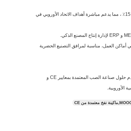
تحكم دقة MOOG 200 نقطة يقلل من نفايات المواد بنسبة تصل إلى 15٪ ، مما يدعم مباشرة أهداف الاتحاد الأوروبي في
مة الأوروبية في أماكن العمل، مناسبة لمرافق التصنيع الحضرية
شركة فايفانغ هوايو للآلات البلاستيكية المحدودة، التي تأسست في عام 2002، تقدم حلول صناعة الصب المعتمدة بمعايير CE و