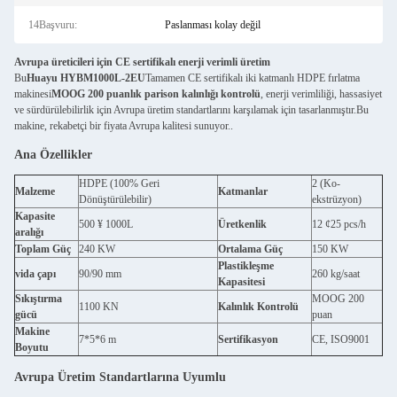
14Başvuru:
Paslanması kolay değil
Avrupa üreticileri için CE sertifikalı enerji verimli üretim
Bu
Huayu HYBM1000L-2EU
Tamamen CE sertifikalı iki katmanlı HDPE fırlatma
makinesi
MOOG 200 puanlık parison kalınlığı kontrolü
, enerji verimliliği, hassasiyet
ve sürdürülebilirlik için Avrupa üretim standartlarını karşılamak için tasarlanmıştır.Bu
makine, rekabetçi bir fiyata Avrupa kalitesi sunuyor..
Ana Özellikler
HDPE (100% Geri
2 (Ko-
Malzeme
Katmanlar
Dönüştürülebilir)
ekstrüzyon)
Kapasite
500 ¥ 1000L
Üretkenlik
12 ¢25 pcs/h
aralığı
Toplam Güç
240 KW
Ortalama Güç
150 KW
Plastikleşme
vida çapı
90/90 mm
260 kg/saat
Kapasitesi
Sıkıştırma
MOOG 200
1100 KN
Kalınlık Kontrolü
gücü
puan
Makine
7*5*6 m
Sertifikasyon
CE, ISO9001
Boyutu
Avrupa Üretim Standartlarına Uyumlu