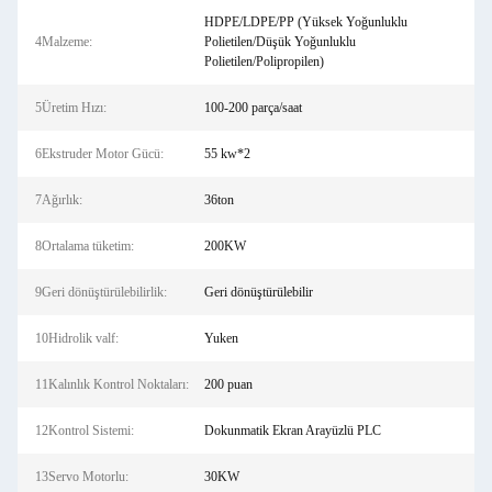
HDPE/LDPE/PP (Yüksek Yoğunluklu
4Malzeme:
Polietilen/Düşük Yoğunluklu
Polietilen/Polipropilen)
5Üretim Hızı:
100-200 parça/saat
6Ekstruder Motor Gücü:
55 kw*2
7Ağırlık:
36ton
8Ortalama tüketim:
200KW
9Geri dönüştürülebilirlik:
Geri dönüştürülebilir
10Hidrolik valf:
Yuken
11Kalınlık Kontrol Noktaları:
200 puan
12Kontrol Sistemi:
Dokunmatik Ekran Arayüzlü PLC
13Servo Motorlu:
30KW