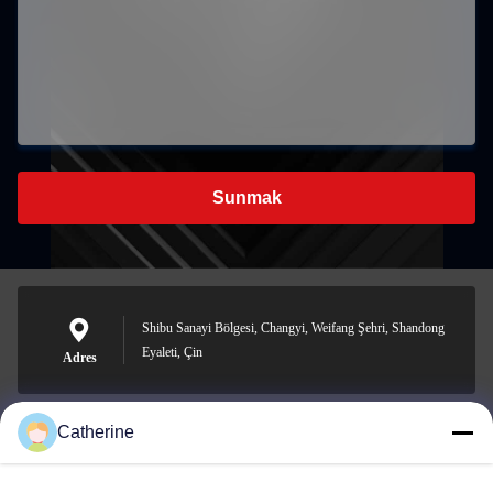
Sunmak
Shibu Sanayi Bölgesi, Changyi, Weifang Şehri, Shandong
Eyaleti, Çin
Adres
Catherine
padraic@huayumachine.cn
E-posta