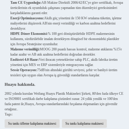
Tam CE Uygunluğu:
AB Makine Direktifi 2006/42/EC'ye göre sertifikalı, Avrupa
üreticilerinin ek uyumluluk çalışması yapmadan tüm düzenleyici gereksinimleri
karşıladıklarını garanti eder.
Enerji Optimizasyonu:
Akıllı güç yönetimi ile 150 KW ortalama tüketim, işletme
maliyetlerini düşürerek AB'nin enerji verimliliği ve karbon azaltma hedeflerini
destekliyor.
HDPE Döner Ekonomisi:
% 100 geri dönüştürülebilir HDPE malzemesinin
kullanımı, sürdürülebilir imalatı destekleyen döngüsel bir ekonomideki plastikler
için Avrupa Stratejisine uyumludur.
Malzeme verimliliği:
MOOG 200 puanlı hassas kontrol, malzeme atıklarını %15'e
kadar azaltır ve AB atık azaltma hedeflerini doğrudan destekler.
Endüstri 4.0 Hazır:
Veri ihracatı yeteneklerine sahip PLC, akıllı fabrika üretim
yönetimi için MES ve ERP sistemleriyle entegrasyonu sağlar.
Sessiz Operasyon:
75dB'nin altındaki gürültü seviyesi, şehir ve banliyö üretim
tesisleri için uygun olan Avrupa iş güvenliği standartlarını karşılar.
Huayu hakkında.
2002 yılında kurulan Weifang Huayu Plastik Makineleri Şirketi, 80'den fazla ülkeye CE
ve ISO9001 sertifikalı darbe kalıplama çözümleri sunar. 24 yıllık yenilik ve 100'den
fazla patent ile,Huayu, Avrupa standartlarındaki fırçalama ekipmanları için güvenilir
ortağınız..
Tags:
Su tankı üfleme kalıplama makinesi
Su tankı kalıplama makinesi