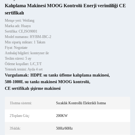
Kalıplama Makinesi MOOG Kontrolü Enerji verimliliği CE
sertifikalı
Menşe yeri: Weifang
Marka adı: Huayu
Sertifika: CE,ISO9001
Model numarası: HYBM-IBC-2
Min sipariş miktarı: 1 Takım
Fiyat: Negotiate
Ambalaj bilgileri: konteyner ile
Teslim süresi: 5 ay
Ödeme koşulları: L/C,T/T
Yetenek temini: Ayda 4 set
Vurgulamak:
HDPE su tankı üfleme kalıplama makinesi
,
500-1000L su tankı makinesi MOOG kontrolü
,
CE sertifikalı şişirme makinesi
1Isıtma sistemi:
Sıcaklık Kontrollü Elektrikli Isıtma
2Toplam Güç:
200KW
3Sıklık:
50Hz/60Hz