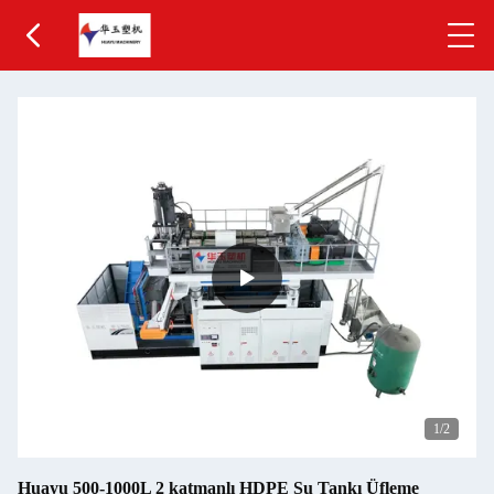
1
/2
Huayu 500-1000L 2 katmanlı HDPE Su Tankı Üfleme