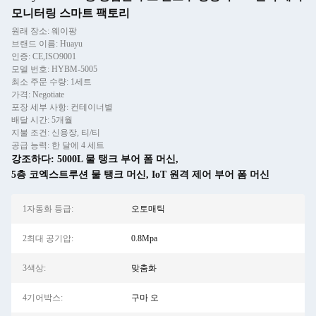
모니터링 스마트 팩토리
원래 장소: 웨이팡
브랜드 이름: Huayu
인증: CE,ISO9001
모델 번호: HYBM-5005
최소 주문 수량: 1세트
가격: Negotiate
포장 세부 사항: 컨테이너별
배달 시간: 5개월
지불 조건: 신용장, 티/티
공급 능력: 한 달에 4 세트
강조하다:
5000L 물 탱크 부어 폼 머신
,
5층 코엑스트루션 물 탱크 머신
,
IoT 원격 제어 부어 폼 머신
1자동화 등급:
오토매틱
2최대 공기압:
0.8Mpa
3색상:
맞춤화
4기어박스:
구마 오