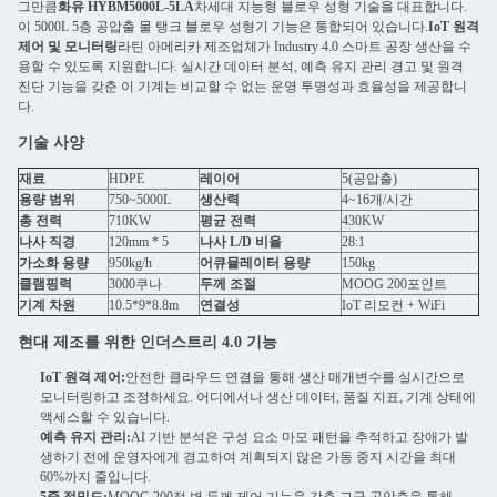
그만큼
화유 HYBM5000L-5LA
차세대 지능형 블로우 성형 기술을 대표합니다.
이 5000L 5층 공압출 물 탱크 블로우 성형기 기능은 통합되어 있습니다.
IoT 원격
제어 및 모니터링
라틴 아메리카 제조업체가 Industry 4.0 스마트 공장 생산을 수
용할 수 있도록 지원합니다. 실시간 데이터 분석, 예측 유지 관리 경고 및 원격
진단 기능을 갖춘 이 기계는 비교할 수 없는 운영 투명성과 효율성을 제공합니
다.
기술 사양
재료
HDPE
레이어
5(공압출)
용량 범위
750~5000L
생산력
4~16개/시간
총 전력
710KW
평균 전력
430KW
나사 직경
120mm * 5
나사 L/D 비율
28:1
가소화 용량
950kg/h
어큐뮬레이터 용량
150kg
클램핑력
3000쿠나
두께 조절
MOOG 200포인트
기계 차원
10.5*9*8.8m
연결성
IoT 리모컨 + WiFi
현대 제조를 위한 인더스트리 4.0 기능
IoT 원격 제어:
안전한 클라우드 연결을 통해 생산 매개변수를 실시간으로
모니터링하고 조정하세요. 어디에서나 생산 데이터, 품질 지표, 기계 상태에
액세스할 수 있습니다.
예측 유지 관리:
AI 기반 분석은 구성 요소 마모 패턴을 추적하고 장애가 발
생하기 전에 운영자에게 경고하여 계획되지 않은 가동 중지 시간을 최대
60%까지 줄입니다.