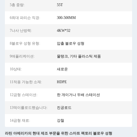
5총 중량:
55T
6최대 파리슨 직경:
300-500MM
7나사 난방력:
4KW*32
8블로우 성형 유형:
압출 블로우 성형
9애플리케이션:
물탱크, 기타 플라스틱 제품
10상태:
새로운
11적용 가능한 소재:
HDPE
12금형 스테이션:
한 개이거나 두배 스테이션
13먹이를로드했습니다:
진공로드
14금형 재료:
강철
라틴 아메리카의 현대 제조 부문을 위한 스마트 팩토리 블로우 성형